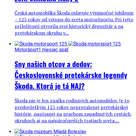
Česká automobilka Škoda oslavuje výnimočné jubileum
– 125 rokov od vstupu do sveta motoršportu. Pri tejto
príležitosti otvorila svoj historický depozitár a na
pretekárskom okruhu v...
Motoršport
1 mesiac späť
Sny našich otcov a dedov:
Československé pretekárske legendy
Škoda. Ktorá je tá NAJ?
Škoda nie je len značka rodinných automobilov. Je to
predovšetkým 125 rokov neprerušenej pretekárskej
histórie, napísanej na prachom zapadnutých cestách,
okruhoch aj na najnáročnejších tratiach sveta....