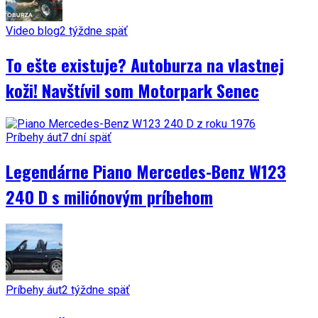
Video blog
2 týždne späť
To ešte existuje? Autoburza na vlastnej
koži! Navštívil som Motorpark Senec
Príbehy áut
7 dní späť
Legendárne Piano Mercedes-Benz W123
240 D s miliónovým príbehom
Príbehy áut
2 týždne späť