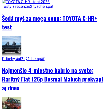
Testy a recenzie
2 týždne späť
Šedá myš za mega cenu: TOYOTA C-HR+
test
Príbehy áut
2 týždne späť
Najmenšie 4-miestne kabrio na svete:
Raritný Fiat 126p Bosmal Maluch prekvapí
aj dnes