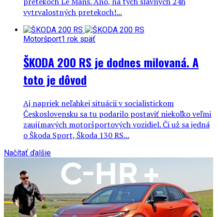
pretekoch Le Mans. Áno, na tých slávnych 24h
vytrvalostných pretekoch!...
Motoršport
1 rok späť
ŠKODA 200 RS je dodnes milovaná. A
toto je dôvod
Aj napriek neľahkej situácii v socialistickom
Československu sa tu podarilo postaviť niekoľko veľmi
zaujímavých motoršportových vozidiel. Či už sa jedná
o Škoda Sport, Škoda 130 RS...
Načítať ďalšie