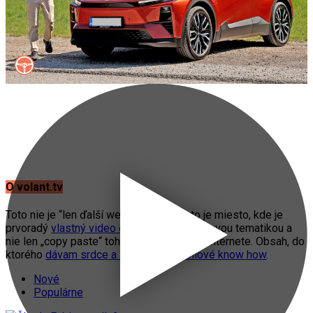
O volant.tv
Toto nie je “len ďalší web o autách”. Toto je miesto, kde je
prvoradý
vlastný video obsah
s automobilovou tematikou a
nie len „copy paste“ toho, čo práve fičí na internete. Obsah, do
ktorého
dávam srdce a svoje automobilové know how
.
Nové
Populárne