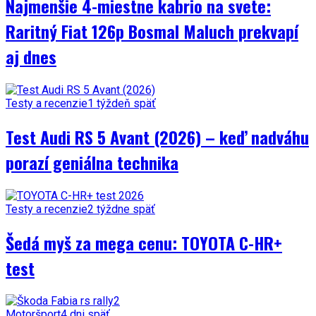
Najmenšie 4-miestne kabrio na svete:
Raritný Fiat 126p Bosmal Maluch prekvapí
aj dnes
Testy a recenzie
1 týždeň späť
Test Audi RS 5 Avant (2026) – keď nadváhu
porazí geniálna technika
Testy a recenzie
2 týždne späť
Šedá myš za mega cenu: TOYOTA C-HR+
test
Motoršport
4 dni späť