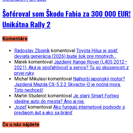
Šoféroval som Škodu Fabia za 300 000 EUR!
Unikátna Rally 2
Komentáre
Radoslav Zbojník
komentoval
Toyota Hilux je späť:
deviata generácia (2026) bude šok pre mnohých…
Marek
komentoval
Jazdený Range Rover (L405 2012–
2021). Aká je spoľahlivosť a servis? Tu sú skúsenosti z
prvej ruky
Michal Mikulasi
komentoval
Najhorší japonský motor?
Jazdená Mazda CX-5 2,2 Skyactiv-D je nočná mora.
Toto nechceš!
Martin Studenič
komentoval
Je starý Smart Fortwo
ideálne auto do mesta? Áno aj nie.
Jozef
komentoval
Ako fungujú internetové podvody s
predajom áut a ako sa brániť
Čo u nás nájdete