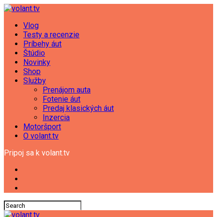
Vlog
Testy a recenzie
Príbehy áut
Štúdio
Novinky
Shop
Služby
Prenájom auta
Fotenie áut
Predaj klasických áut
Inzercia
Motoršport
O volant.tv
Pripoj sa k volant.tv