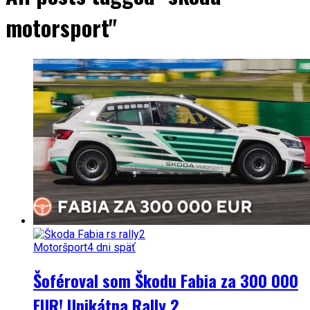
motorsport"
Motoršport
4 dni späť
Šoféroval som Škodu Fabia za 300 000
EUR! Unikátna Rally 2