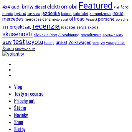
Featured
bmw
elektromobil
audi
4x4
diesel
ford
Fiat
jazdenka
hybrid
lexus
kabriolet
honda
kabrio
komunizmus
interview
mercedes
offroad
porsche
mercedes-benz
motorsport
porsche
Peugeot
recenzia
projekt
roadster
servis
skoda
911
rally
skusenosti
Slovakia Ring
Slovakiaring
socializmus
sportove auto
test
suv
toyota
unikat
Volkswagen
tuning
vw
youngtimer
volvo
Škoda
Športové autá
Vlog
Testy a recenzie
Príbehy áut
Štúdio
Novinky
Shop
Služby