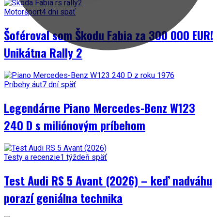
Motoršport
4 dni späť
Šoféroval som Škodu Fabia za 300 000 EUR!
Unikátna Rally 2
Príbehy áut
7 dní späť
Legendárne Piano Mercedes-Benz W123
240 D s miliónovým príbehom
Testy a recenzie
1 týždeň späť
Test Audi RS 5 Avant (2026) – keď nadváhu
porazí geniálna technika