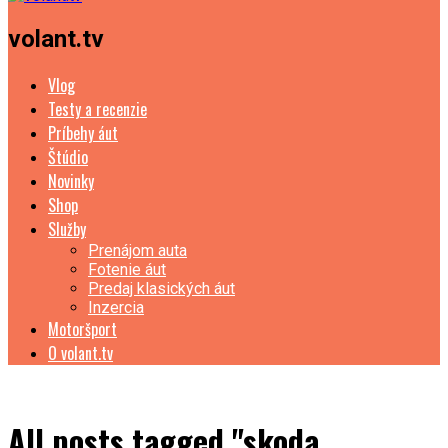
volant.tv
Vlog
Testy a recenzie
Príbehy áut
Štúdio
Novinky
Shop
Služby
Prenájom auta
Fotenie áut
Predaj klasických áut
Inzercia
Motoršport
O volant.tv
All posts tagged "skoda