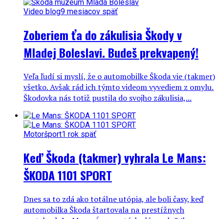
Video blog
9 mesiacov späť
Zoberiem ťa do zákulisia Škody v
Mladej Boleslavi. Budeš prekvapený!
Veľa ľudí si myslí, že o automobilke Škoda vie (takmer)
všetko. Avšak rád ich týmto videom vyvediem z omylu.
Škodovka nás totiž pustila do svojho zákulisia,...
Motoršport
1 rok späť
Keď Škoda (takmer) vyhrala Le Mans:
ŠKODA 1101 SPORT
Dnes sa to zdá ako totálne utópia, ale boli časy, keď
automobilka Škoda štartovala na prestížnych