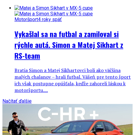
Motoršport
4 roky späť
Vykašlal sa na futbal a zamiloval si
rýchle autá. Simon a Matej Sikhart z
RS-team
Bratia Simon a Matej Sikhartovci boli ako väčšina
malých chalanov – hrali futbal. Vášeň pre tento šport
ich však postupne opúšťala, keďže zahoreli láskou k
motoršportu....
Načítať ďalšie