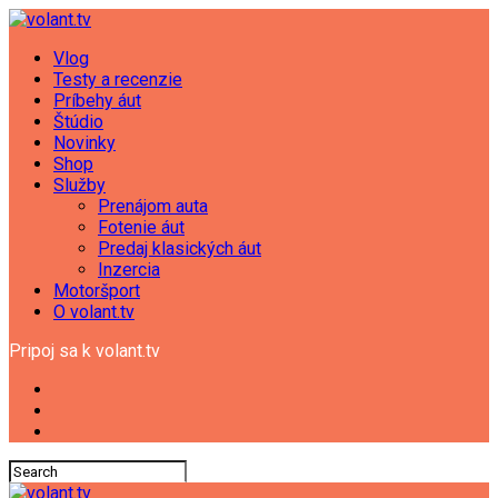
Vlog
Testy a recenzie
Príbehy áut
Štúdio
Novinky
Shop
Služby
Prenájom auta
Fotenie áut
Predaj klasických áut
Inzercia
Motoršport
O volant.tv
Pripoj sa k volant.tv