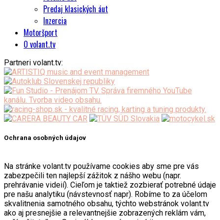
Predaj klasických áut
Inzercia
Motoršport
O volant.tv
Partneri volant.tv:
Ochrana osobných údajov
Na stránke volant.tv používame cookies aby sme pre vás
zabezpečili ten najlepší zážitok z nášho webu (napr.
prehrávanie videií). Cieľom je taktiež zozbierať potrebné údaje
pre našu analytiku (návstevnosť napr). Robíme to za účelom
skvalitnenia samotného obsahu, týchto webstránok volant.tv
ako aj presnejšie a relevantnejšie zobrazených reklám vám,