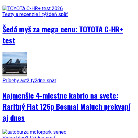
Testy a recenzie
1 týždeň späť
Šedá myš za mega cenu: TOYOTA C-HR+
test
Príbehy áut
2 týždne späť
Najmenšie 4-miestne kabrio na svete:
Raritný Fiat 126p Bosmal Maluch prekvapí
aj dnes
Video blog
2 týždne späť