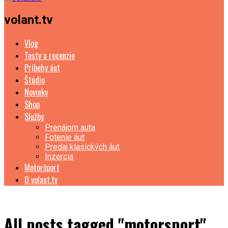
volant.tv
Vlog
Testy a recenzie
Príbehy áut
Štúdio
Novinky
Shop
Služby
Prenájom auta
Fotenie áut
Predaj klasických áut
Inzercia
Motoršport
O volant.tv
All posts tagged "motorsport"