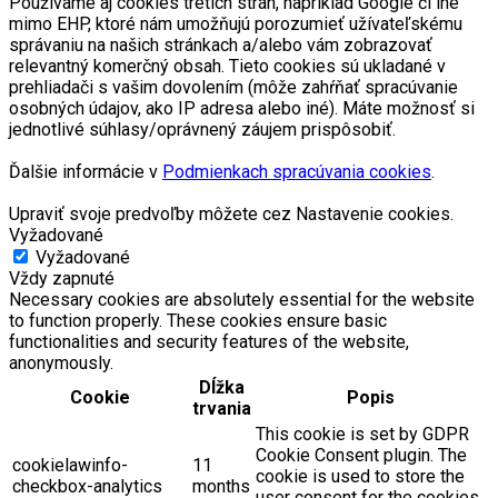
Používame aj cookies tretích strán, napríklad Google či iné
mimo EHP, ktoré nám umožňujú porozumieť užívateľskému
správaniu na našich stránkach a/alebo vám zobrazovať
relevantný komerčný obsah. Tieto cookies sú ukladané v
prehliadači s vašim dovolením (môže zahŕňať spracúvanie
osobných údajov, ako IP adresa alebo iné). Máte možnosť si
jednotlivé súhlasy/oprávnený záujem prispôsobiť.
Ďalšie informácie v
Podmienkach spracúvania cookies
.
Upraviť svoje predvoľby môžete cez Nastavenie cookies.
Vyžadované
Vyžadované
Vždy zapnuté
Necessary cookies are absolutely essential for the website
to function properly. These cookies ensure basic
functionalities and security features of the website,
anonymously.
Dĺžka
Cookie
Popis
trvania
This cookie is set by GDPR
Cookie Consent plugin. The
cookielawinfo-
11
cookie is used to store the
checkbox-analytics
months
user consent for the cookies