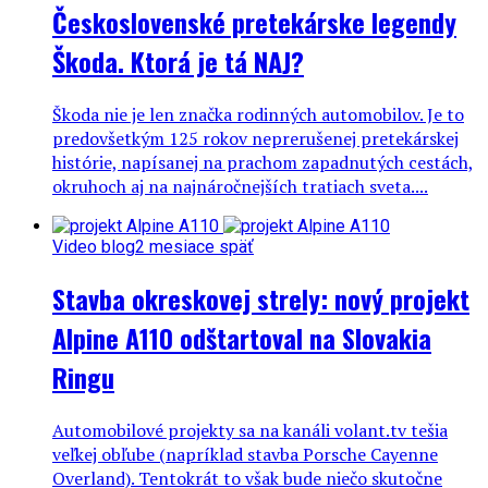
Československé pretekárske legendy
Škoda. Ktorá je tá NAJ?
Škoda nie je len značka rodinných automobilov. Je to
predovšetkým 125 rokov neprerušenej pretekárskej
histórie, napísanej na prachom zapadnutých cestách,
okruhoch aj na najnáročnejších tratiach sveta....
Video blog
2 mesiace späť
Stavba okreskovej strely: nový projekt
Alpine A110 odštartoval na Slovakia
Ringu
Automobilové projekty sa na kanáli volant.tv tešia
veľkej obľube (napríklad stavba Porsche Cayenne
Overland). Tentokrát to však bude niečo skutočne