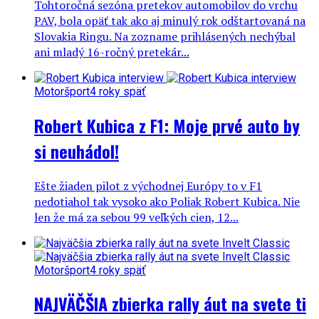
Tohtoročná sezóna pretekov automobilov do vrchu
PAV, bola opäť tak ako aj minulý rok odštartovaná na
Slovakia Ringu. Na zozname prihlásených nechýbal
ani mladý 16-ročný pretekár...
Motoršport
4 roky späť
Robert Kubica z F1: Moje prvé auto by
si neuhádol!
Ešte žiaden pilot z východnej Európy to v F1
nedotiahol tak vysoko ako Poliak Robert Kubica. Nie
len že má za sebou 99 veľkých cien, 12...
Motoršport
4 roky späť
NAJVÄČŠIA zbierka rally áut na svete ti