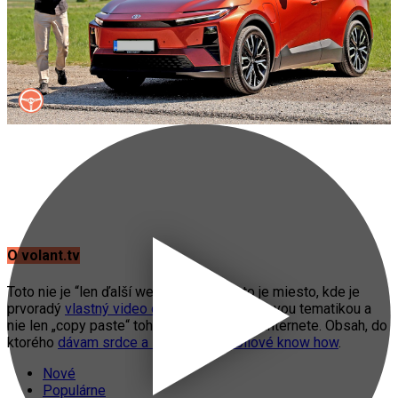
O volant.tv
Toto nie je “len ďalší web o autách”. Toto je miesto, kde je
prvoradý
vlastný video obsah
s automobilovou tematikou a
nie len „copy paste“ toho, čo práve fičí na internete. Obsah, do
ktorého
dávam srdce a svoje automobilové know how
.
Nové
Populárne