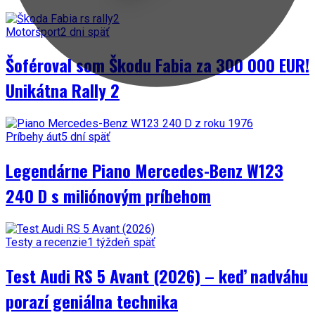
Motoršport
2 dni späť
Šoféroval som Škodu Fabia za 300 000 EUR!
Unikátna Rally 2
Príbehy áut
5 dní späť
Legendárne Piano Mercedes-Benz W123
240 D s miliónovým príbehom
Testy a recenzie
1 týždeň späť
Test Audi RS 5 Avant (2026) – keď nadváhu
porazí geniálna technika