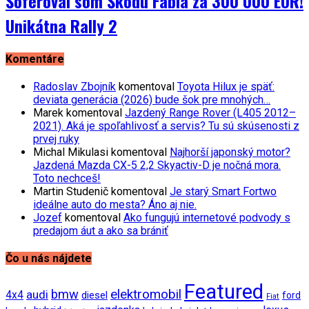
Šoféroval som Škodu Fabia za 300 000 EUR!
Unikátna Rally 2
Komentáre
Radoslav Zbojník
komentoval
Toyota Hilux je späť:
deviata generácia (2026) bude šok pre mnohých…
Marek
komentoval
Jazdený Range Rover (L405 2012–
2021). Aká je spoľahlivosť a servis? Tu sú skúsenosti z
prvej ruky
Michal Mikulasi
komentoval
Najhorší japonský motor?
Jazdená Mazda CX-5 2,2 Skyactiv-D je nočná mora.
Toto nechceš!
Martin Studenič
komentoval
Je starý Smart Fortwo
ideálne auto do mesta? Áno aj nie.
Jozef
komentoval
Ako fungujú internetové podvody s
predajom áut a ako sa brániť
Čo u nás nájdete
Featured
bmw
elektromobil
audi
4x4
diesel
ford
Fiat