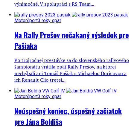
výnimočné. V spolupráci s RS Team...
Motoršport
3 roky späť
Na Rally Prešov nečakaný výsledok pre
Pašiaka
Po trojročnej prestávke sa do slovenského rallyového
šampionátu vrátila opäť Rally Prešov, na ktorej
nechýbali ani Tomáš Pašiak s Michaelou Ďuricovou a
ich Renault Clio tretej...
Motoršport
3 roky späť
Neúspešný koniec, úspešný začiatok
pre Jána Boldiša