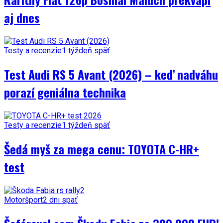
aj dnes
Testy a recenzie
1 týždeň späť
Test Audi RS 5 Avant (2026) – keď nadváhu
porazí geniálna technika
Testy a recenzie
1 týždeň späť
Šedá myš za mega cenu: TOYOTA C-HR+
test
Motoršport
2 dni späť