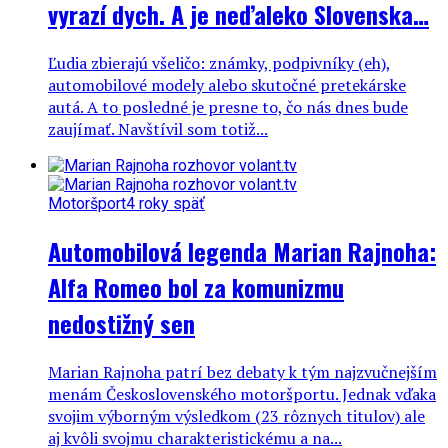
vyrazí dych. A je neďaleko Slovenska…
Ľudia zbierajú všeličo: známky, podpivníky (eh),
automobilové modely alebo skutočné pretekárske
autá. A to posledné je presne to, čo nás dnes bude
zaujímať. Navštívil som totiž...
Motoršport
4 roky späť
Automobilová legenda Marian Rajnoha:
Alfa Romeo bol za komunizmu
nedostižný sen
Marian Rajnoha patrí bez debaty k tým najzvučnejším
menám Československého motoršportu. Jednak vďaka
svojim výborným výsledkom (23 rôznych titulov) ale
aj kvôli svojmu charakteristickému a na...