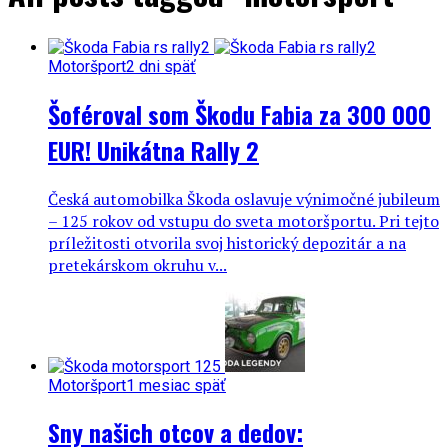
Motoršport
2 dni späť
Šoféroval som Škodu Fabia za 300 000
EUR! Unikátna Rally 2
Česká automobilka Škoda oslavuje výnimočné jubileum
– 125 rokov od vstupu do sveta motoršportu. Pri tejto
príležitosti otvorila svoj historický depozitár a na
pretekárskom okruhu v...
Motoršport
1 mesiac späť
Sny našich otcov a dedov: