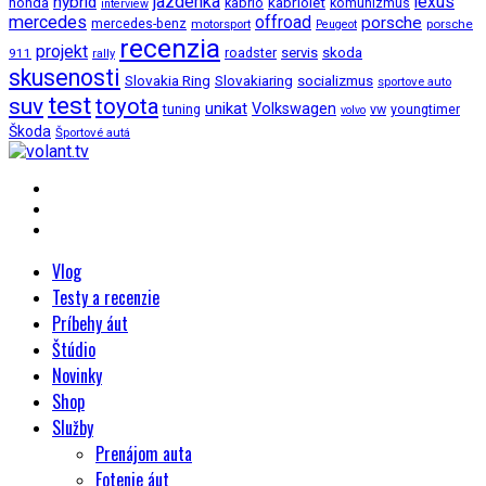
jazdenka
hybrid
lexus
kabriolet
honda
kabrio
komunizmus
interview
mercedes
offroad
porsche
mercedes-benz
motorsport
porsche
Peugeot
recenzia
projekt
roadster
servis
skoda
911
rally
skusenosti
Slovakia Ring
Slovakiaring
socializmus
sportove auto
test
suv
toyota
unikat
Volkswagen
tuning
vw
youngtimer
volvo
Škoda
Športové autá
Vlog
Testy a recenzie
Príbehy áut
Štúdio
Novinky
Shop
Služby
Prenájom auta
Fotenie áut