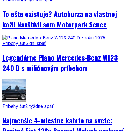
To ešte existuje? Autoburza na vlastnej
koži! Navštívil som Motorpark Senec
Príbehy áut
5 dní späť
Legendárne Piano Mercedes-Benz W123
240 D s miliónovým príbehom
Príbehy áut
2 týždne späť
Najmenšie 4-miestne kabrio na svete:
Raritný Fiat 126p Bosmal Maluch prekvapí