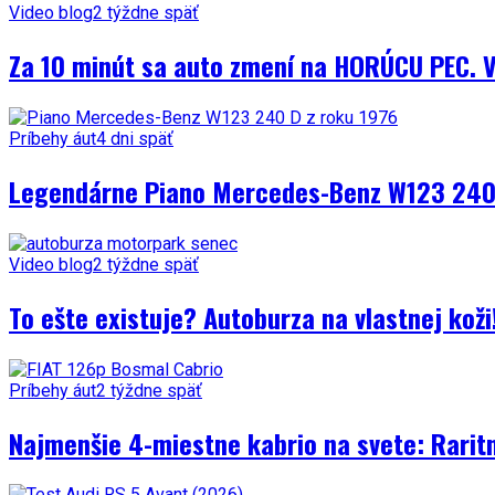
Video blog
2 týždne späť
Za 10 minút sa auto zmení na HORÚCU PEC. V
Príbehy áut
4 dni späť
Legendárne Piano Mercedes-Benz W123 240 
Video blog
2 týždne späť
To ešte existuje? Autoburza na vlastnej kož
Príbehy áut
2 týždne späť
Najmenšie 4-miestne kabrio na svete: Rarit