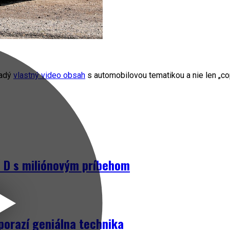
radý
vlastný video obsah
s automobilovou tematikou a nie len „cop
D s miliónovým príbehom
porazí geniálna technika