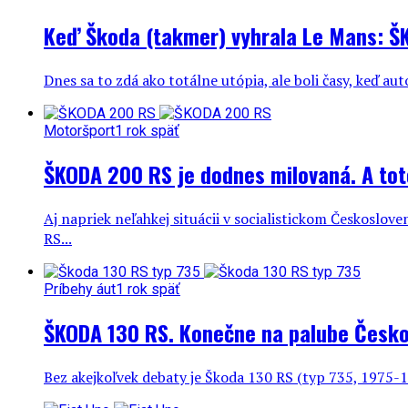
Keď Škoda (takmer) vyhrala Le Mans: Š
Dnes sa to zdá ako totálne utópia, ale boli časy, keď 
Motoršport
1 rok späť
ŠKODA 200 RS je dodnes milovaná. A tot
Aj napriek neľahkej situácii v socialistickom Českoslov
RS...
Príbehy áut
1 rok späť
ŠKODA 130 RS. Konečne na palube Česko
Bez akejkoľvek debaty je Škoda 130 RS (typ 735, 1975-