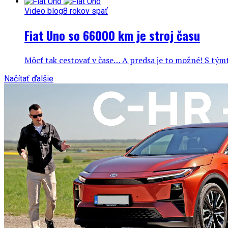
Video blog
8 rokov späť
Fiat Uno so 66000 km je stroj času
Môcť tak cestovať v čase… A predsa je to možné! S týmto
Načítať ďalšie