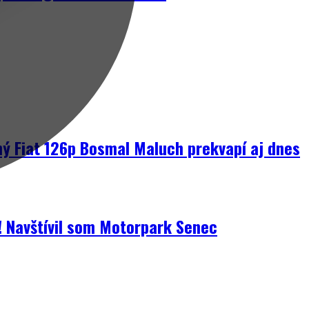
ný Fiat 126p Bosmal Maluch prekvapí aj dnes
i! Navštívil som Motorpark Senec