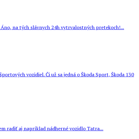
 Áno, na tých slávnych 24h vytrvalostných pretekoch!...
športových vozidiel. Či už sa jedná o Škoda Sport, Škoda 130
 radiť aj napríklad nádherné vozidlo Tatra...