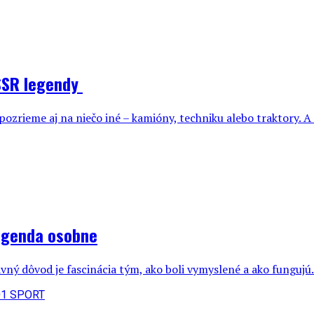
ČSSR legendy
 pozrieme aj na niečo iné – kamióny, techniku alebo traktory. A
egenda osobne
vný dôvod je fascinácia tým, ako boli vymyslené a ako fungujú. Č