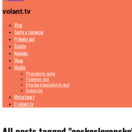
volant.tv
Vlog
Testy a recenzie
Príbehy áut
Štúdio
Novinky
Shop
Služby
Prenájom auta
Fotenie áut
Predaj klasických áut
Inzercia
Motoršport
O volant.tv
All posts tagged "ceskoslovensko