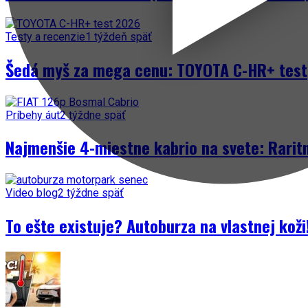
Testy a recenzie
1 týždeň späť
Šedá myš za mega cenu: TOYOTA C-HR+ test
Príbehy áut
2 týždne späť
Najmenšie 4-miestne kabrio na svete: Rarit
Video blog
2 týždne späť
To ešte existuje? Autoburza na vlastnej kož