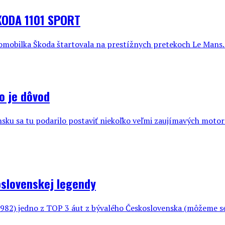
KODA 1101 SPORT
automobilka Škoda štartovala na prestížnych pretekoch Le Mans.
o je dôvod
ensku sa tu podarilo postaviť niekoľko veľmi zaujímavých motor
slovenskej legendy
1982) jedno z TOP 3 áut z bývalého Československa (môžeme sem