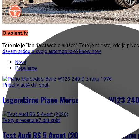
O volant.tv
Toto nie je “len ďalší web o autách”. Toto je miesto, kde je prvo
dávam srdce a svoje automobilové know how
.
Nové
Populárne
Príbehy áut
4 dni späť
Legendárne Piano Mercedes-Benz W123 240 
Testy a recenzie
7 dní späť
Test Audi RS 5 Avant (2026) – keď nadváhu 