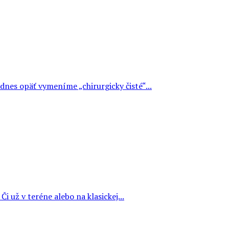
 dnes opäť vymeníme „chirurgicky čisté“...
i už v teréne alebo na klasickej...