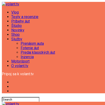
Vlog
Testy a recenzie
Príbehy áut
Štúdio
Novinky
Shop
Služby
Prenájom auta
Fotenie áut
Predaj klasických áut
Inzercia
Motoršport
O volant.tv
Pripoj sa k volant.tv