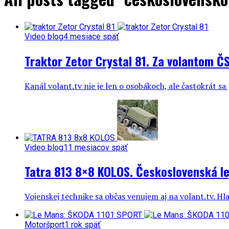
Video blog
4 mesiace späť
Traktor Zetor Crystal 81. Za volantom 
Kanál volant.tv nie je len o osobákoch, ale častokrát sa
Video blog
11 mesiacov späť
Tatra 813 8×8 KOLOS. Československá l
Vojenskej technike sa občas venujem aj na volant.tv. Hla
Motoršport
1 rok späť