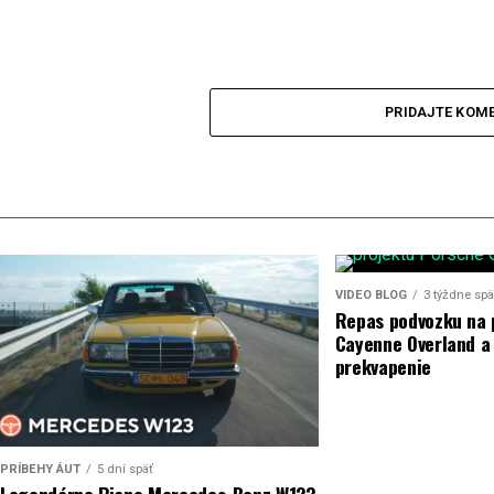
PRIDAJTE KOM
VIDEO BLOG
3 týždne spä
Repas podvozku na 
Cayenne Overland a
prekvapenie
PRÍBEHY ÁUT
5 dní späť
Legendárne Piano Mercedes-Benz W123