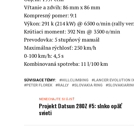
Vŕtanie a zdvih: 86 mm x 86 mm
Kompresný pomer: 9:1
Výkon: 291 k (214 kW) @ 6500 o/min (rally ver
Krútiaci moment: 392 Nm @ 3500 o/min
Prevodovka: 5 stupňový manuál
Maximálna rýchlosť: 250 km/h
0-100 km/h: 4,5 s
Kombinovaná spotreba: 11 l/100 km
SÚVISIACE TÉMY:
HILLCLIMBING
LANCER EVOLUTION I
PETER FLOREK
RALLY
SLOVAKIA RING
SLOVAKIARIN
NENECHAJTE SI ÚJSŤ
Projekt Datsun 280Z #5: slnko opäť
svieti