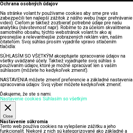
Ochrana osobných údajov
Na stránke volant.tv používame cookies aby sme pre vás
zabezpečili ten najlepší zážitok z nášho webu (napr. prehrávanie
videií). Cieľom je taktiež zozbierať potrebné údaje pre našu
analytiku (návstevnosť napr). Robíme to za účelom skvalitnenia
samotného obsahu, týchto webstránok volant.tv ako aj
presnejšie a relevantnejšie zobrazených reklám vám, naším
čitateľom. Svoj súhlas prosím vyjadrite vpravo stlačením
tlačidla:
SÚHLASÍM SO VŠETKÝM akceptujete spracovanie údajov na
všetky uvádzané účely. Taktiež vyjadrujete svoj súhlas s
používaním údajov, ktoré je možné spracúvať len s vaším
súhlasom (môžete ho kedykoľvek zmeniť).
NASTAVENIA môžete zmeniť preferencie a základné nastavenia
spracovania údajov. Svoj výber môžete kedykoľvek zmeniť.
Ďakujeme, že ste s nami.
Nastavenie cookies
Súhlasím so všetkým
Close
Nastavenie súkromia
Tento web používa cookies na vylepšenie zážitku a jeho
funkcionalít. Niekoré z nich sú kategorizované ako základné a