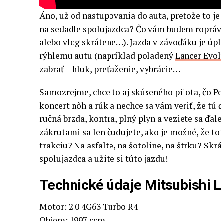
Áno, už od nastupovania do auta, pretože to j
na sedadle spolujazdca? Čo vám budem roprávať
alebo vlog skrátene…). Jazda v závoďáku je úpl
rýhlemu autu (napríklad poladený
Lancer Evol
zabrať – hluk, preťaženie, vybrácie…
Samozrejme, chce to aj skúseného pilota, čo Pe
koncert nôh a rúk a nechce sa vám veriť, že tú
ručná brzda, kontra, plný plyn a veziete sa ďa
zákrutami sa len čudujete, ako je možné, že t
trakciu? Na asfalte, na šotoline, na štrku? S
spolujazdca a užite si túto jazdu!
Technické údaje Mitsubishi L
Motor: 2.0 4G63 Turbo R4
Objem: 1997 ccm