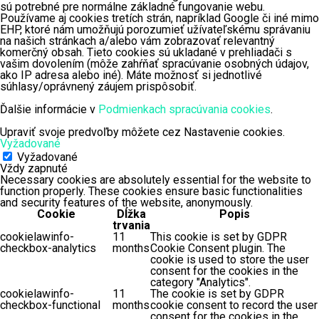
sú potrebné pre normálne základné fungovanie webu.
Používame aj cookies tretích strán, napríklad Google či iné mimo
EHP, ktoré nám umožňujú porozumieť užívateľskému správaniu
na našich stránkach a/alebo vám zobrazovať relevantný
komerčný obsah. Tieto cookies sú ukladané v prehliadači s
vašim dovolením (môže zahŕňať spracúvanie osobných údajov,
ako IP adresa alebo iné). Máte možnosť si jednotlivé
súhlasy/oprávnený záujem prispôsobiť.
Ďalšie informácie v
Podmienkach spracúvania cookies
.
Upraviť svoje predvoľby môžete cez Nastavenie cookies.
Vyžadované
Vyžadované
Vždy zapnuté
Necessary cookies are absolutely essential for the website to
function properly. These cookies ensure basic functionalities
and security features of the website, anonymously.
Cookie
Dĺžka
Popis
trvania
cookielawinfo-
11
This cookie is set by GDPR
checkbox-analytics
months
Cookie Consent plugin. The
cookie is used to store the user
consent for the cookies in the
category "Analytics".
cookielawinfo-
11
The cookie is set by GDPR
checkbox-functional
months
cookie consent to record the user
consent for the cookies in the