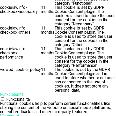
category "Functional".
cookielawinfo-
11
This cookie is set by GDPR
checkbox-necessary
months
Cookie Consent plugin. The
cookies is used to store the user
consent for the cookies in the
category "Necessary".
cookielawinfo-
11
This cookie is set by GDPR
checkbox-others
months
Cookie Consent plugin. The
cookie is used to store the user
consent for the cookies in the
category "Other.
cookielawinfo-
11
This cookie is set by GDPR
checkbox-
months
Cookie Consent plugin. The
performance
cookie is used to store the user
consent for the cookies in the
category "Performance".
viewed_cookie_policy
11
The cookie is set by the GDPR
months
Cookie Consent plugin and is
used to store whether or not user
has consented to the use of
cookies. It does not store any
personal data.
Funkcionalita
Funkcionalita
Functional cookies help to perform certain functionalities like
sharing the content of the website on social media platforms,
collect feedbacks, and other third-party features.
Výkonnosť