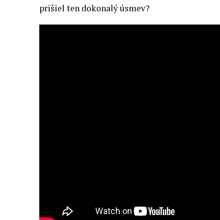
prišiel ten dokonalý úsmev?