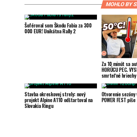
MOHLO BY S
Šoféroval som Škodu Fabia za 300
000 EUR! Unikátna Rally 2
Za 10 minút sa au
HORÚCU PEC. VYSK
smrteľné hriechy 
Stavba okreskovej strely: nový
Otvorenie sezóny 
projekt Alpine A110 odštartoval na
POWER FEST píše h
Slovakia Ringu