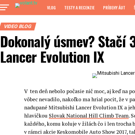
VLOG
TESTY A RECENZIE
PRÍBEHY ÁUT
VIDEO BLOG
Dokonalý úsmev? Stačí 3
Lancer Evolution IX
V ten deň nebolo počasie nič moc, aj keď na p
vôbec nevadilo, nakoľko ma hrial pocit, že v 
nadupané Mitsubishi Lancer Evolution IX a jeho
hlavičkou
Slovak National Hill Climb Team
. 
každého, komu koluje v žilách čo i len trocha b
v rámci akcie Keskomobile Auto Show 2017, ta