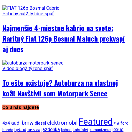
Príbehy áut
2 týždne späť
Najmenšie 4-miestne kabrio na svete:
Raritný Fiat 126p Bosmal Maluch prekvapí
aj dnes
Video blog
2 týždne späť
To ešte existuje? Autoburza na vlastnej
koži! Navštívil som Motorpark Senec
Čo u nás nájdete
Featured
bmw
elektromobil
audi
4x4
diesel
ford
Fiat
jazdenka
hybrid
lexus
kabriolet
honda
kabrio
komunizmus
interview