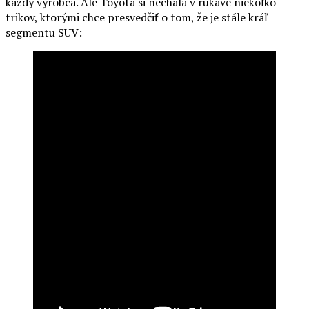
každý výrobca. Ale Toyota si nechala v rukáve niekoľko
trikov, ktorými chce presvedčiť o tom, že je stále kráľ
segmentu SUV: