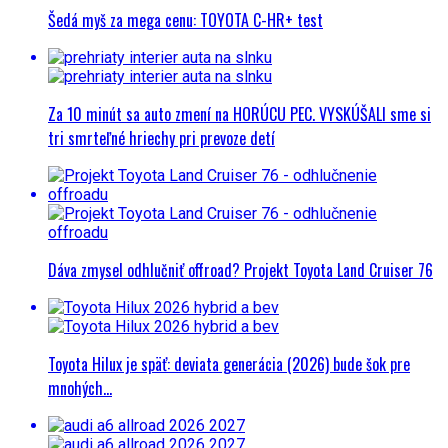
Šedá myš za mega cenu: TOYOTA C-HR+ test
Za 10 minút sa auto zmení na HORÚCU PEC. VYSKÚŠALI sme si
tri smrteľné hriechy pri prevoze detí
Dáva zmysel odhlučniť offroad? Projekt Toyota Land Cruiser 76
Toyota Hilux je späť: deviata generácia (2026) bude šok pre
mnohých…