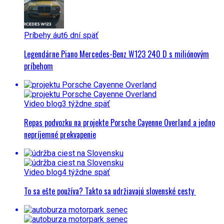
Príbehy áut
6 dní späť
Legendárne Piano Mercedes-Benz W123 240 D s miliónovým
príbehom
Video blog
3 týždne späť
Repas podvozku na projekte Porsche Cayenne Overland a jedno
nepríjemné prekvapenie
Video blog
4 týždne späť
To sa ešte používa? Takto sa udržiavajú slovenské cesty