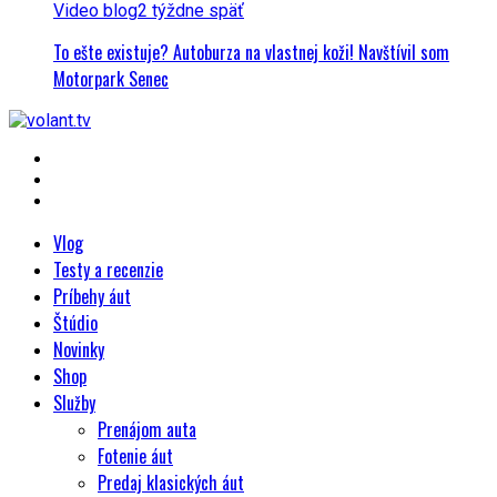
Video blog
2 týždne späť
To ešte existuje? Autoburza na vlastnej koži! Navštívil som
Motorpark Senec
Vlog
Testy a recenzie
Príbehy áut
Štúdio
Novinky
Shop
Služby
Prenájom auta
Fotenie áut
Predaj klasických áut