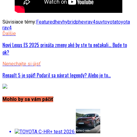
Súvisiace témy:
Featured
hev
hybrid
phev
rav4
suv
toyota
toyota
rav4
Ďalšie
Nový Lexus ES 2025 prináša zmeny aké by ste tu nečakali… Bude to
ok?
Nenechajte si újsť
Renault 5 je späť! Podaril sa návrat legendy? Alebo je to…
Mohlo by sa vám páčiť