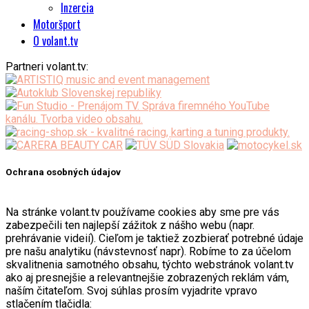
Inzercia
Motoršport
O volant.tv
Partneri volant.tv:
Ochrana osobných údajov
Na stránke volant.tv používame cookies aby sme pre vás
zabezpečili ten najlepší zážitok z nášho webu (napr.
prehrávanie videií). Cieľom je taktiež zozbierať potrebné údaje
pre našu analytiku (návstevnosť napr). Robíme to za účelom
skvalitnenia samotného obsahu, týchto webstránok volant.tv
ako aj presnejšie a relevantnejšie zobrazených reklám vám,
naším čitateľom. Svoj súhlas prosím vyjadrite vpravo
stlačením tlačidla: