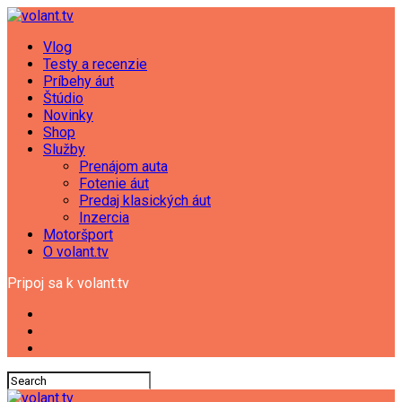
Vlog
Testy a recenzie
Príbehy áut
Štúdio
Novinky
Shop
Služby
Prenájom auta
Fotenie áut
Predaj klasických áut
Inzercia
Motoršport
O volant.tv
Pripoj sa k volant.tv