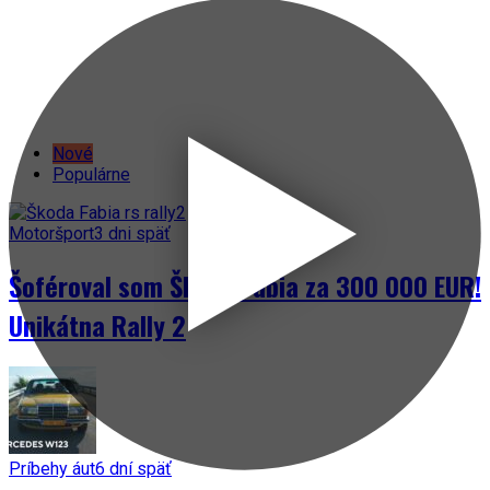
Nové
Populárne
Motoršport
3 dni späť
Šoféroval som Škodu Fabia za 300 000 EUR!
Unikátna Rally 2
Príbehy áut
6 dní späť