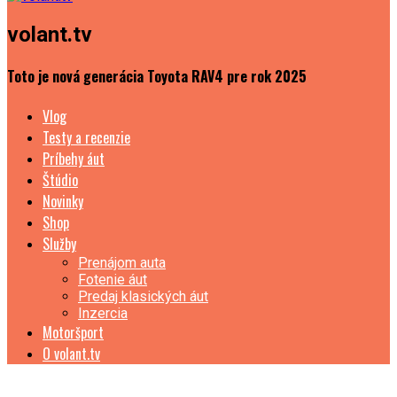
volant.tv
Toto je nová generácia Toyota RAV4 pre rok 2025
Vlog
Testy a recenzie
Príbehy áut
Štúdio
Novinky
Shop
Služby
Prenájom auta
Fotenie áut
Predaj klasických áut
Inzercia
Motoršport
O volant.tv