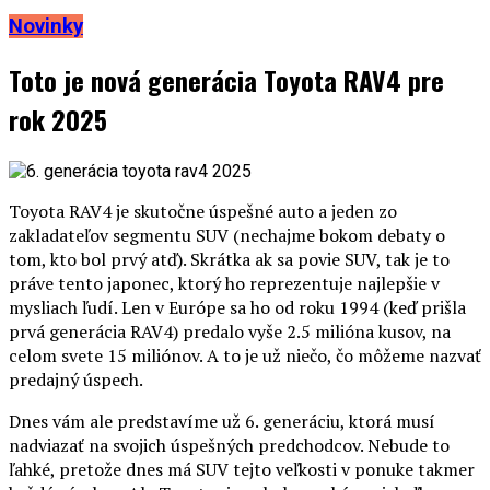
Novinky
Toto je nová generácia Toyota RAV4 pre
rok 2025
Toyota RAV4 je skutočne úspešné auto a jeden zo
zakladateľov segmentu SUV (nechajme bokom debaty o
tom, kto bol prvý atď). Skrátka ak sa povie SUV, tak je to
práve tento japonec, ktorý ho reprezentuje najlepšie v
mysliach ľudí. Len v Európe sa ho od roku 1994 (keď prišla
prvá generácia RAV4) predalo vyše 2.5 milióna kusov, na
celom svete 15 miliónov. A to je už niečo, čo môžeme nazvať
predajný úspech.
Dnes vám ale predstavíme už 6. generáciu, ktorá musí
nadviazať na svojich úspešných predchodcov. Nebude to
ľahké, pretože dnes má SUV tejto veľkosti v ponuke takmer