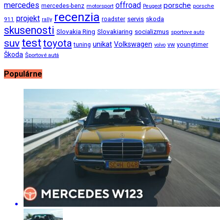
mercedes
offroad
porsche
mercedes-benz
motorsport
porsche
Peugeot
recenzia
projekt
roadster
servis
skoda
911
rally
skusenosti
Slovakia Ring
Slovakiaring
socializmus
sportove auto
test
suv
toyota
unikat
Volkswagen
tuning
vw
youngtimer
volvo
Škoda
Športové autá
Populárne