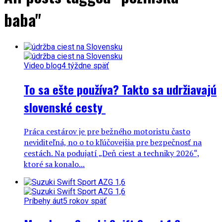
baba"
Video blog
4 týždne späť
To sa ešte používa? Takto sa udržiavajú
slovenské cesty
Práca cestárov je pre bežného motoristu často
neviditeľná, no o to kľúčovejšia pre bezpečnosť na
cestách. Na podujatí „Deň ciest a techniky 2026“,
ktoré sa konalo...
Príbehy áut
5 rokov späť