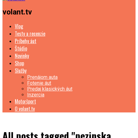
volant.tv
Vlog
Testy a recenzie
Príbehy áut
Štúdio
Novinky
Shop
Služby
Prenájom auta
Fotenie áut
Predaj klasických áut
Inzercia
Motoršport
O volant.tv
All posts tagged "pezinska