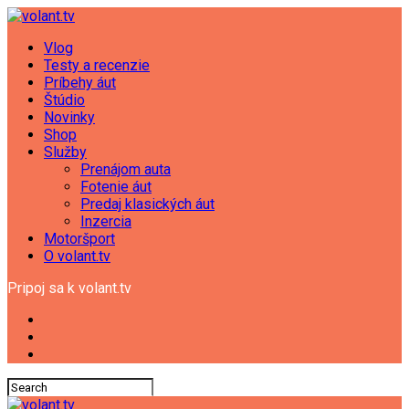
Vlog
Testy a recenzie
Príbehy áut
Štúdio
Novinky
Shop
Služby
Prenájom auta
Fotenie áut
Predaj klasických áut
Inzercia
Motoršport
O volant.tv
Pripoj sa k volant.tv