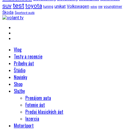
test
suv
toyota
unikat
Volkswagen
tuning
vw
youngtimer
volvo
Škoda
Športové autá
Vlog
Testy a recenzie
Príbehy áut
Štúdio
Novinky
Shop
Služby
Prenájom auta
Fotenie áut
Predaj klasických áut
Inzercia
Motoršport