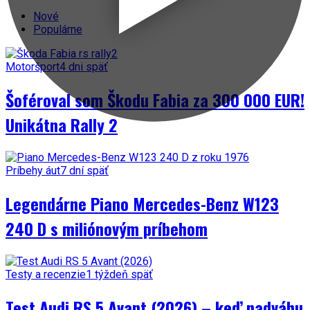
Nové
Populárne
Motoršport
4 dni späť
Šoféroval som Škodu Fabia za 300 000 EUR!
Unikátna Rally 2
Príbehy áut
7 dní späť
Legendárne Piano Mercedes-Benz W123
240 D s miliónovým príbehom
Testy a recenzie
1 týždeň späť
Test Audi RS 5 Avant (2026) – keď nadváhu