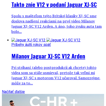
Takto znie V12 v podaní Jaguar XJ-SC
Spolu s majiteľom tejto Britskej klasiky XJ-SC sme
doslova nadšení reakciami na prvé video Milanov
Jaguar XJ-SC V12 Arden. A áno, toho zvuku auta tam
bolo...
Príbehy áut
6 rokov späť
Milanov Jaguar XJ-SC V12 Arden
Pri strihaní (alebo postprodukcii ak chcete) tohto
videa som sa stále usmieval, pretože tak veľmi mi
Jaguar XJ-SC s motorom V12 učaroval. Samozrejme,
môže za to...
Načítať ďalšie