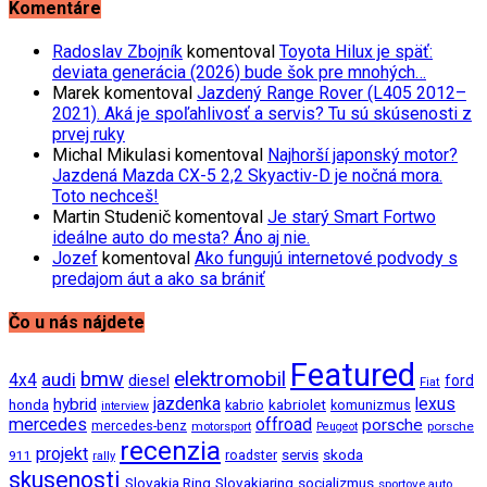
Komentáre
Radoslav Zbojník
komentoval
Toyota Hilux je späť:
deviata generácia (2026) bude šok pre mnohých…
Marek
komentoval
Jazdený Range Rover (L405 2012–
2021). Aká je spoľahlivosť a servis? Tu sú skúsenosti z
prvej ruky
Michal Mikulasi
komentoval
Najhorší japonský motor?
Jazdená Mazda CX-5 2,2 Skyactiv-D je nočná mora.
Toto nechceš!
Martin Studenič
komentoval
Je starý Smart Fortwo
ideálne auto do mesta? Áno aj nie.
Jozef
komentoval
Ako fungujú internetové podvody s
predajom áut a ako sa brániť
Čo u nás nájdete
Featured
bmw
elektromobil
audi
4x4
diesel
ford
Fiat
jazdenka
hybrid
lexus
kabriolet
honda
kabrio
komunizmus
interview
mercedes
offroad
porsche
mercedes-benz
motorsport
porsche
Peugeot
recenzia
projekt
roadster
servis
skoda
911
rally
skusenosti
Slovakia Ring
Slovakiaring
socializmus
sportove auto