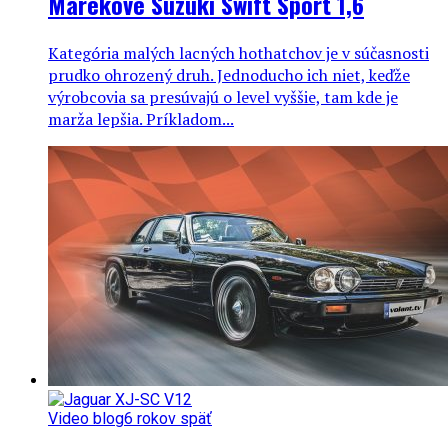
Marekove Suzuki Swift Sport 1,6
Kategória malých lacných hothatchov je v súčasnosti
prudko ohrozený druh. Jednoducho ich niet, keďže
výrobcovia sa presúvajú o level vyššie, tam kde je
marža lepšia. Príkladom...
Video blog
6 rokov späť