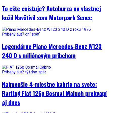
To ešte existuje? Autoburza na vlastnej
koži! Navštívil som Motorpark Senec
Príbehy áut
7 dní späť
Legendárne Piano Mercedes-Benz W123
240 D s miliónovým príbehom
Príbehy áut
2 týždne späť
Najmenšie 4-miestne kabrio na svete:
Raritný Fiat 126p Bosmal Maluch prekvapí
aj dnes