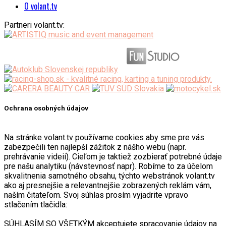
O volant.tv
Partneri volant.tv:
Ochrana osobných údajov
Na stránke volant.tv používame cookies aby sme pre vás
zabezpečili ten najlepší zážitok z nášho webu (napr.
prehrávanie videií). Cieľom je taktiež zozbierať potrebné údaje
pre našu analytiku (návstevnosť napr). Robíme to za účelom
skvalitnenia samotného obsahu, týchto webstránok volant.tv
ako aj presnejšie a relevantnejšie zobrazených reklám vám,
naším čitateľom. Svoj súhlas prosím vyjadrite vpravo
stlačením tlačidla:
SÚHLASÍM SO VŠETKÝM akceptujete spracovanie údajov na