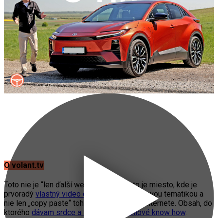
O volant.tv
Toto nie je “len ďalší web o autách”. Toto je miesto, kde je
prvoradý
vlastný video obsah
s automobilovou tematikou a
nie len „copy paste“ toho, čo práve fičí na internete. Obsah, do
ktorého
dávam srdce a svoje automobilové know how
.