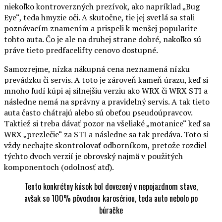
niekoľko kontroverzných prezívok, ako napríklad „Bug
Eye“, teda hmyzie oči. A skutočne, tie jej svetlá sa stali
poznávacím znamením a prispeli k menšej popularite
tohto auta. Čo je ale na druhej strane dobré, nakoľko sú
práve tieto predfacelifty cenovo dostupné.
Samozrejme, nízka nákupná cena neznamená nízku
prevádzku či servis. A toto je zároveň kameň úrazu, keď si
mnoho ľudí kúpi aj silnejšiu verziu ako WRX či WRX STI a
následne nemá na správny a pravidelný servis. A tak tieto
auta často chátrajú alebo sú obeťou pseudoúpravcov.
Taktiež si treba dávať pozor na všeliaké „motanice“ keď sa
WRX „prezlečie“ za STI a následne sa tak predáva. Toto si
vždy nechajte skontrolovať odborníkom, pretože rozdiel
týchto dvoch verzií je obrovský najmä v použitých
komponentoch (odolnosť atď).
Tento konkrétny kúsok bol dovezený v nepojazdnom stave,
avšak so 100% pôvodnou karosériou, teda auto nebolo po
búračke