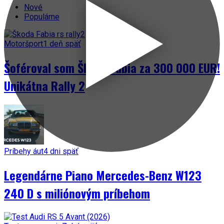
Nové
Populárne
Motoršport
1 deň späť
Šoféroval som Škodu Fabia za 300 000 EUR!
Unikátna Rally 2
Príbehy áut
4 dni späť
Legendárne Piano Mercedes-Benz W123
240 D s miliónovým príbehom