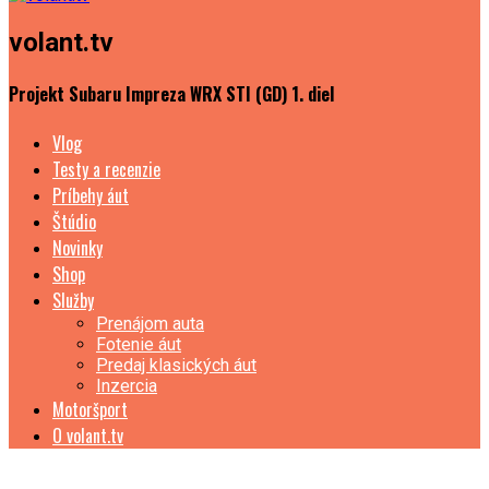
volant.tv
Projekt Subaru Impreza WRX STI (GD) 1. diel
Vlog
Testy a recenzie
Príbehy áut
Štúdio
Novinky
Shop
Služby
Prenájom auta
Fotenie áut
Predaj klasických áut
Inzercia
Motoršport
O volant.tv