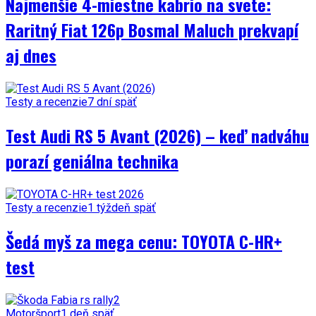
Najmenšie 4-miestne kabrio na svete:
Raritný Fiat 126p Bosmal Maluch prekvapí
aj dnes
Testy a recenzie
7 dní späť
Test Audi RS 5 Avant (2026) – keď nadváhu
porazí geniálna technika
Testy a recenzie
1 týždeň späť
Šedá myš za mega cenu: TOYOTA C-HR+
test
Motoršport
1 deň späť