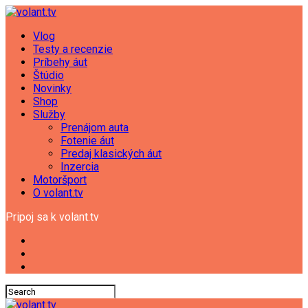
Vlog
Testy a recenzie
Príbehy áut
Štúdio
Novinky
Shop
Služby
Prenájom auta
Fotenie áut
Predaj klasických áut
Inzercia
Motoršport
O volant.tv
Pripoj sa k volant.tv