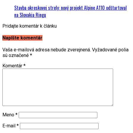
Stavba okreskovej strely: nový projekt Alpine A110 odštartoval
na Slovakia Ringu
Pridajte komentár k článku
Napíšte komentár
Vaša e-mailová adresa nebude zverejnená.
Vyžadované polia
sú označené
*
Komentár
*
Meno
*
E-mail
*