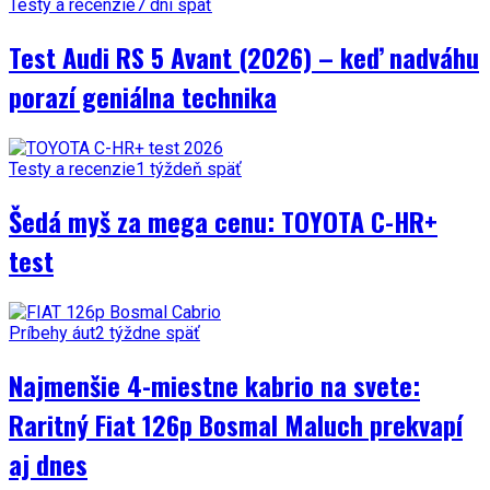
Testy a recenzie
7 dní späť
Test Audi RS 5 Avant (2026) – keď nadváhu
porazí geniálna technika
Testy a recenzie
1 týždeň späť
Šedá myš za mega cenu: TOYOTA C-HR+
test
Príbehy áut
2 týždne späť
Najmenšie 4-miestne kabrio na svete:
Raritný Fiat 126p Bosmal Maluch prekvapí
aj dnes