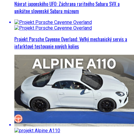
Návrat japonského UFO: Záchrana raritného Subaru SVX a
unikátne slovenské Subaru múzeum
Projekt Porsche Cayenne Overland: Veľký mechanický servis a
infarktové testovanie nových kolies