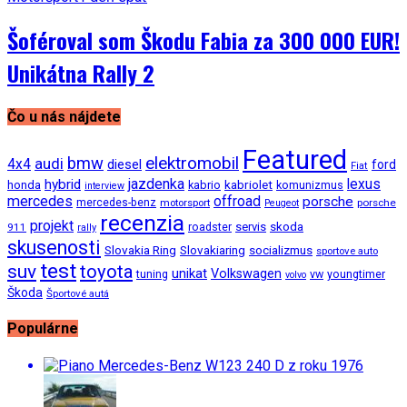
Šoféroval som Škodu Fabia za 300 000 EUR!
Unikátna Rally 2
Čo u nás nájdete
Featured
bmw
elektromobil
audi
4x4
diesel
ford
Fiat
jazdenka
hybrid
lexus
kabriolet
honda
kabrio
komunizmus
interview
mercedes
offroad
porsche
mercedes-benz
motorsport
porsche
Peugeot
recenzia
projekt
roadster
servis
skoda
911
rally
skusenosti
Slovakia Ring
Slovakiaring
socializmus
sportove auto
test
suv
toyota
unikat
Volkswagen
tuning
vw
youngtimer
volvo
Škoda
Športové autá
Populárne