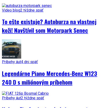
Video blog
2 týždne späť
To ešte existuje? Autoburza na vlastnej
koži! Navštívil som Motorpark Senec
Príbehy áut
4 dni späť
Legendárne Piano Mercedes-Benz W123
240 D s miliónovým príbehom
Príbehy áut
2 týždne späť