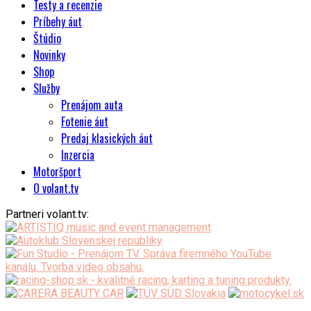
Testy a recenzie
Príbehy áut
Štúdio
Novinky
Shop
Služby
Prenájom auta
Fotenie áut
Predaj klasických áut
Inzercia
Motoršport
O volant.tv
Partneri volant.tv: