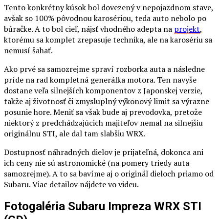
Tento konkrétny kúsok bol dovezený v nepojazdnom stave,
avšak so 100% pôvodnou karosériou, teda auto nebolo po
búračke. A to bol cieľ, nájsť vhodného adepta na
projekt
,
ktorému sa komplet zrepasuje technika, ale na karosériu sa
nemusí šahať.
Ako prvé sa samozrejme spraví rozborka auta a následne
príde na rad kompletná generálka motora. Ten navyše
dostane veľa silnejších komponentov z Japonskej verzie,
takže aj životnosť či zmysluplný výkonový limit sa výrazne
posunie hore. Meniť sa však bude aj prevodovka, pretože
niektorý z predchádzajúcich majiteľov nemal na silnejšiu
originálnu STI, ale dal tam slabšiu WRX.
Dostupnosť náhradných dielov je prijateľná, dokonca ani
ich ceny nie sú astronomické (na pomery triedy auta
samozrejme). A to sa bavíme aj o originál dieloch priamo od
Subaru. Viac detailov nájdete vo videu.
Fotogaléria Subaru Impreza WRX STI