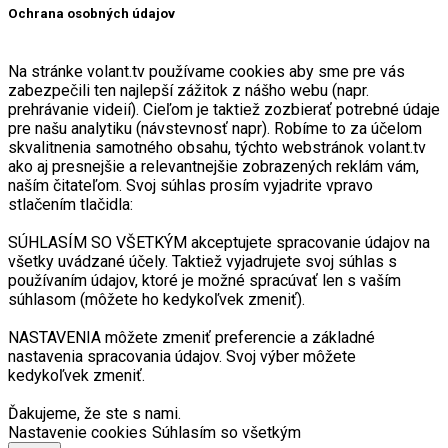
Ochrana osobných údajov
Na stránke volant.tv používame cookies aby sme pre vás
zabezpečili ten najlepší zážitok z nášho webu (napr.
prehrávanie videií). Cieľom je taktiež zozbierať potrebné údaje
pre našu analytiku (návstevnosť napr). Robíme to za účelom
skvalitnenia samotného obsahu, týchto webstránok volant.tv
ako aj presnejšie a relevantnejšie zobrazených reklám vám,
naším čitateľom. Svoj súhlas prosím vyjadrite vpravo
stlačením tlačidla:
SÚHLASÍM SO VŠETKÝM akceptujete spracovanie údajov na
všetky uvádzané účely. Taktiež vyjadrujete svoj súhlas s
používaním údajov, ktoré je možné spracúvať len s vaším
súhlasom (môžete ho kedykoľvek zmeniť).
NASTAVENIA môžete zmeniť preferencie a základné
nastavenia spracovania údajov. Svoj výber môžete
kedykoľvek zmeniť.
Ďakujeme, že ste s nami.
Nastavenie cookies
Súhlasím so všetkým