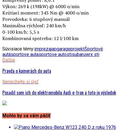
Kompresný pomer: 8,0:1
Výkon: 269 k (198kW) @ 6000 o/min
Krútiaci moment: 343 Nm @ 4000 o/min
Prevodovka: 6 stupňový manuál
Maximálna rýchlosť: 240 km/h
0-100 km/h: 5,5 s
Kombinovaná spotreba: 12 l/100 km
Súvisiace témy:
impreza
japgarage
projekt
Športové
autá
sportove auta
sportove auto
sti
subaru
wrx sti
Ďalšie
Pravda o kamerách do auta
Nenechajte si újsť
Posadil som ich do elektromobilu Audi e-tron a toto je výsledok
Mohlo by sa vám páčiť