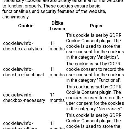
Necessary cookies are absolutely essential for the website
to function properly. These cookies ensure basic
functionalities and security features of the website,
anonymously.
Dĺžka
Cookie
Popis
trvania
This cookie is set by GDPR
Cookie Consent plugin. The
cookielawinfo-
11
cookie is used to store the
checkbox-analytics
months
user consent for the cookies
in the category "Analytics".
The cookie is set by GDPR
cookielawinfo-
11
cookie consent to record the
checkbox-functional
months
user consent for the cookies
in the category "Functional".
This cookie is set by GDPR
Cookie Consent plugin. The
cookielawinfo-
11
cookies is used to store the
checkbox-necessary
months
user consent for the cookies
in the category "Necessary".
This cookie is set by GDPR
Cookie Consent plugin. The
cookielawinfo-
11
cookie is used to store the
checkbox-others
months