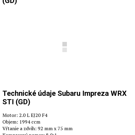
(GD)
Technické údaje Subaru Impreza WRX
STI (GD)
Motor: 2.0 L EJ20 F4
Objem: 1994 ccm
Vŕtanie a zdvih: 92 mm x 75 mm