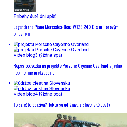
Príbehy áut
4 dni späť
Legendárne Piano Mercedes-Benz W123 240 D s miliónovým
príbehom
Video blog
3 týždne späť
Repas podvozku na projekte Porsche Cayenne Overland a jedno
nepríjemné prekvapenie
Video blog
4 týždne späť
To sa ešte používa? Takto sa udržiavajú slovenské cesty