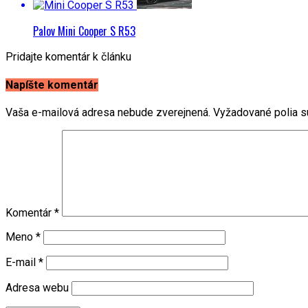
Palov Mini Cooper S R53
Pridajte komentár k článku
Napíšte komentár
Vaša e-mailová adresa nebude zverejnená.
Vyžadované polia 
Komentár
*
Meno
*
E-mail
*
Adresa webu