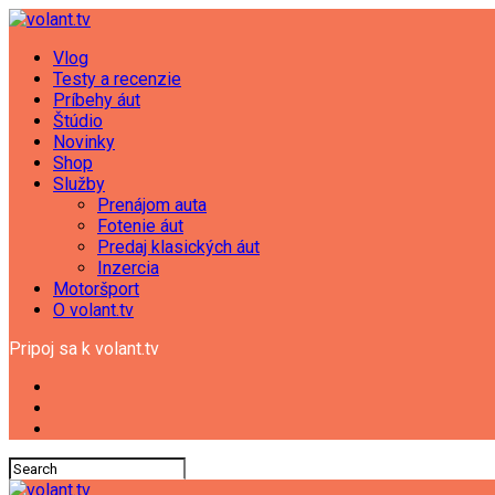
Vlog
Testy a recenzie
Príbehy áut
Štúdio
Novinky
Shop
Služby
Prenájom auta
Fotenie áut
Predaj klasických áut
Inzercia
Motoršport
O volant.tv
Pripoj sa k volant.tv