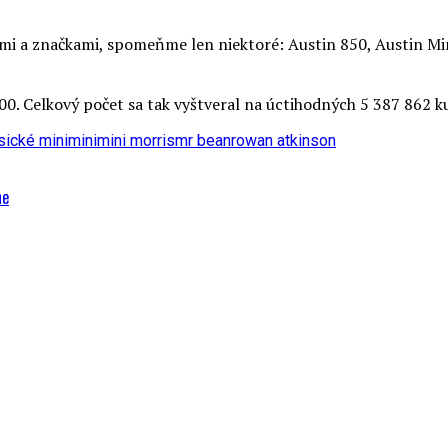
i a značkami, spomeňme len niektoré: Austin 850, Austin Mini
00. Celkový počet sa tak vyštveral na úctihodných 5 387 862 k
sické mini
mini
mini morris
mr bean
rowan atkinson
ne