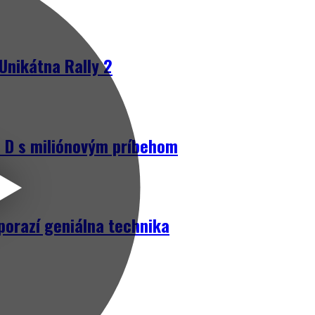
Unikátna Rally 2
D s miliónovým príbehom
porazí geniálna technika