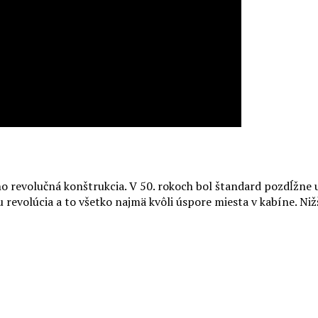
eho revolučná konštrukcia. V 50. rokoch bol štandard pozdĺžne
revolúcia a to všetko najmä kvôli úspore miesta v kabíne. Nižš