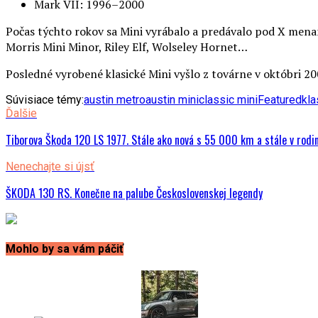
Mark VII: 1996–2000
Počas týchto rokov sa Mini vyrábalo a predávalo pod X menam
Morris Mini Minor, Riley Elf, Wolseley Hornet…
Posledné vyrobené klasické Mini vyšlo z továrne v októbri 20
Súvisiace témy:
austin metro
austin mini
classic mini
Featured
kla
Ďalšie
Tiborova Škoda 120 LS 1977. Stále ako nová s 55 000 km a stále v rodi
Nenechajte si újsť
ŠKODA 130 RS. Konečne na palube Československej legendy
Mohlo by sa vám páčiť