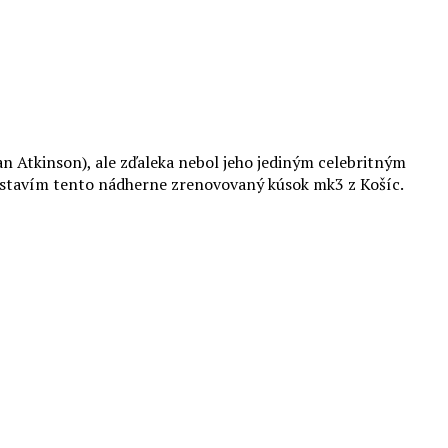
wan Atkinson), ale zďaleka nebol jeho jediným celebritným
redstavím tento nádherne zrenovovaný kúsok mk3 z Košíc.