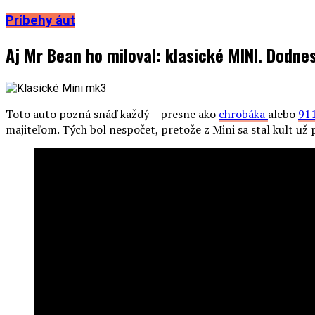
Príbehy áut
Aj Mr Bean ho miloval: klasické MINI. Dodne
Toto auto pozná snáď každý – presne ako
chrobáka
alebo
91
majiteľom. Tých bol nespočet, pretože z Mini sa stal kult 