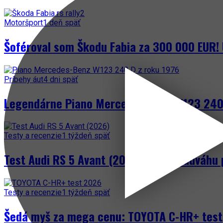
Motoršport
1 deň späť
Šoféroval som Škodu Fabia za 300 000 EUR! 
Príbehy áut
4 dni späť
Legendárne Piano Mercedes-Benz W123 240 
Testy a recenzie
1 týždeň späť
Test Audi RS 5 Avant (2026) – keď nadváhu 
Testy a recenzie
1 týždeň späť
Šedá myš za mega cenu: TOYOTA C-HR+ test