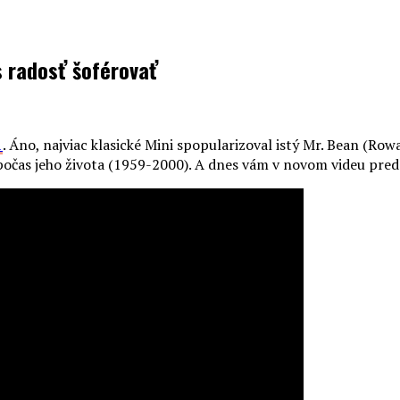
s radosť šoférovať
1
. Áno, najviac klasické Mini spopularizoval istý Mr. Bean (Ro
už počas jeho života (1959-2000). A dnes vám v novom videu p