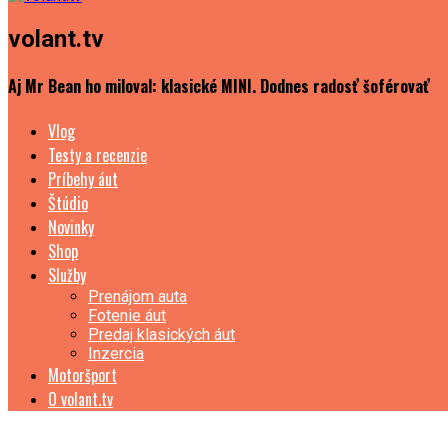
volant.tv
Aj Mr Bean ho miloval: klasické MINI. Dodnes radosť šoférovať
Vlog
Testy a recenzie
Príbehy áut
Štúdio
Novinky
Shop
Služby
Prenájom auta
Fotenie áut
Predaj klasických áut
Inzercia
Motoršport
O volant.tv