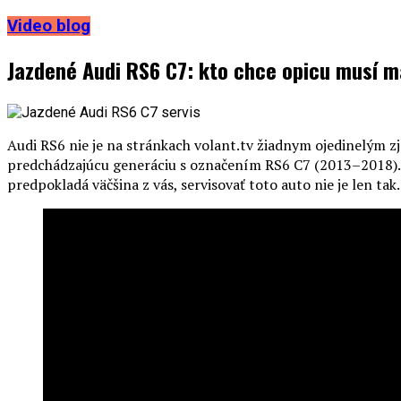
Video blog
Jazdené Audi RS6 C7: kto chce opicu musí m
Audi RS6 nie je na stránkach volant.tv žiadnym ojedinelým z
predchádzajúcu generáciu s označením RS6 C7 (2013–2018). Tá
predpokladá väčšina z vás, servisovať toto auto nie je len ta