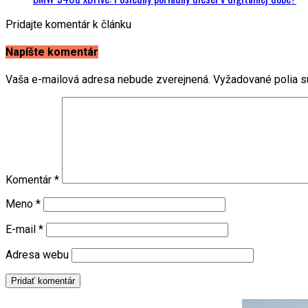
Pridajte komentár k článku
Napíšte komentár
Vaša e-mailová adresa nebude zverejnená.
Vyžadované polia 
Komentár
*
Meno
*
E-mail
*
Adresa webu