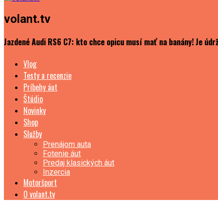
volant.tv
Jazdené Audi RS6 C7: kto chce opicu musí mať na banány! Je údrž
Vlog
Testy a recenzie
Príbehy áut
Štúdio
Novinky
Shop
Služby
Prenájom auta
Fotenie áut
Predaj klasických áut
Inzercia
Motoršport
O volant.tv