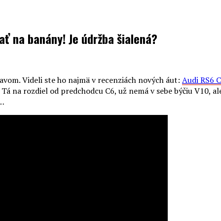
ať na banány! Je údržba šialená?
javom. Videli ste ho najmä v recenziách nových áut:
Audi RS6 
 na rozdiel od predchodcu C6, už nemá v sebe býčiu V10, ale 
k…