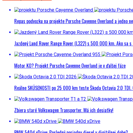
Repas podvozku na projekte Porsche Cayenne Overland a jedno n
Jazdený Land Rover Range Rover (L322) s 500 000 km. Ako sa s 
Motor KO? Projekt Porsche Cayenne Overland je v ďalšej fáze
Reálne SKÚSENOSTI po 25 000 km teste Škoda Octavia 2.0 TDI. O
Zbiera staré Volkswagen Transporter. Má ich desiatky!
BMW 540d xDrive: Posledný poriadny diesel v digitálnej dobe?