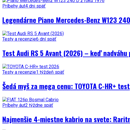
Príbehy áut
4 dni späť
Legendárne Piano Mercedes-Benz W123 240 
Testy a recenzie
6 dní späť
Test Audi RS 5 Avant (2026) – keď nadváhu 
Testy a recenzie
1 týždeň späť
Šedá myš za mega cenu: TOYOTA C-HR+ test
Príbehy áut
2 týždne späť
Najmenšie 4-miestne kabrio na svete: Rarit