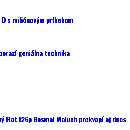
D s miliónovým príbehom
porazí geniálna technika
ný Fiat 126p Bosmal Maluch prekvapí aj dnes