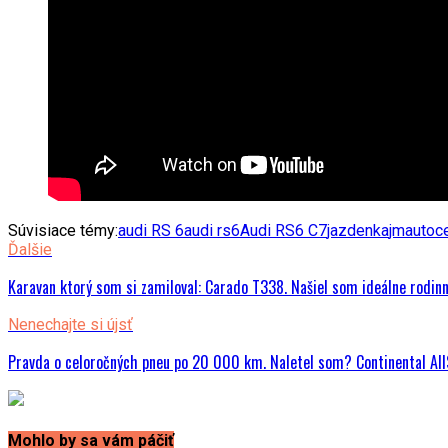
Súvisiace témy:
audi RS 6
audi rs6
Audi RS6 C7
jazdenka
jmautoc
Ďalšie
Karavan ktorý som si zamiloval: Carado T338. Našiel som ideálne rodin
Nenechajte si újsť
Pravda o celoročných pneu po 20 000 km. Naletel som? Continental A
Mohlo by sa vám páčiť