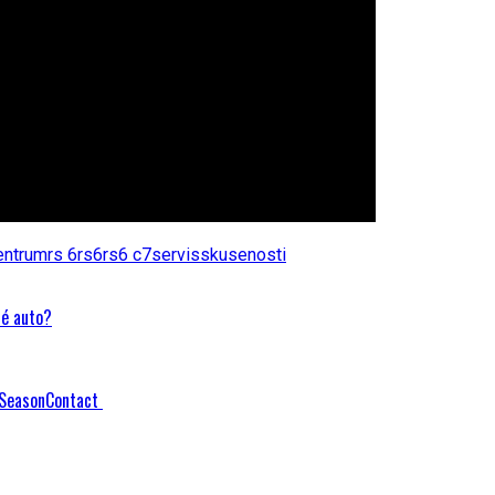
entrum
rs 6
rs6
rs6 c7
servis
skusenosti
né auto?
llSeasonContact