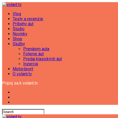
Vlog
Testy a recenzie
Príbehy áut
Štúdio
Novinky
Shop
Služby
Prenájom auta
Fotenie áut
Predaj klasických áut
Inzercia
Motoršport
O volant.tv
Pripoj sa k volant.tv