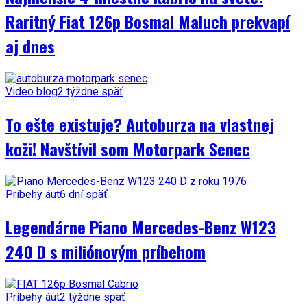
Raritný Fiat 126p Bosmal Maluch prekvapí
aj dnes
Video blog
2 týždne späť
To ešte existuje? Autoburza na vlastnej
koži! Navštívil som Motorpark Senec
Príbehy áut
6 dní späť
Legendárne Piano Mercedes-Benz W123
240 D s miliónovým príbehom
Príbehy áut
2 týždne späť