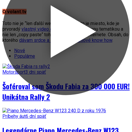
O volant.tv
Toto nie je “len ďalší web o autách”. Toto je miesto, kde je
prvoradý
vlastný video obsah
s automobilovou tematikou a
nie len „copy paste“ toho, čo práve fičí na internete. Obsah, do
ktorého
dávam srdce a svoje automobilové know how
.
Nové
Populárne
Motoršport
3 dni späť
Šoféroval som Škodu Fabia za 300 000 EUR!
Unikátna Rally 2
Príbehy áut
6 dní späť
Legendárne Piano Mercedes-Benz W123