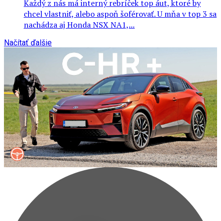
Každý z nás má interný rebríček top áut, ktoré by
chcel vlastniť, alebo aspoň šoférovať. U mňa v top 3 sa
nachádza aj Honda NSX NA1,...
Načítať ďalšie