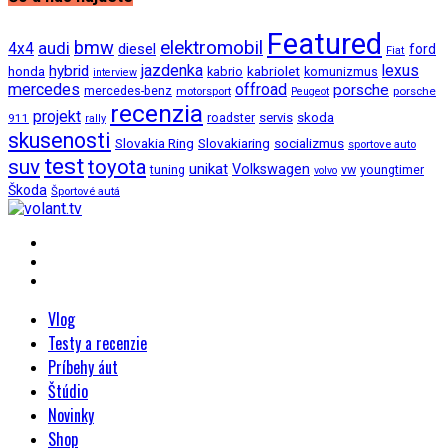
Featured
bmw
elektromobil
audi
4x4
diesel
ford
Fiat
jazdenka
hybrid
lexus
kabriolet
honda
kabrio
komunizmus
interview
mercedes
offroad
porsche
mercedes-benz
motorsport
porsche
Peugeot
recenzia
projekt
roadster
servis
skoda
911
rally
skusenosti
Slovakia Ring
Slovakiaring
socializmus
sportove auto
test
suv
toyota
unikat
Volkswagen
tuning
vw
youngtimer
volvo
Škoda
Športové autá
Vlog
Testy a recenzie
Príbehy áut
Štúdio
Novinky
Shop