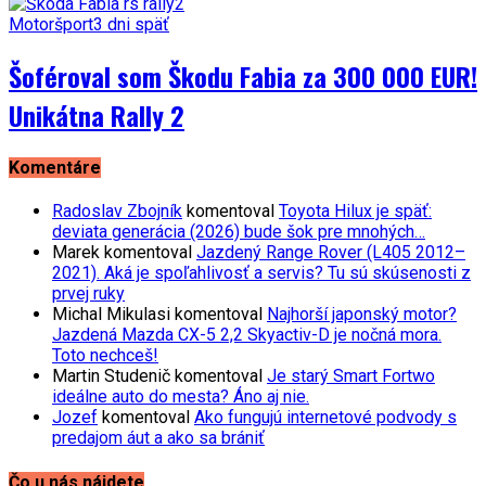
Motoršport
3 dni späť
Šoféroval som Škodu Fabia za 300 000 EUR!
Unikátna Rally 2
Komentáre
Radoslav Zbojník
komentoval
Toyota Hilux je späť:
deviata generácia (2026) bude šok pre mnohých…
Marek
komentoval
Jazdený Range Rover (L405 2012–
2021). Aká je spoľahlivosť a servis? Tu sú skúsenosti z
prvej ruky
Michal Mikulasi
komentoval
Najhorší japonský motor?
Jazdená Mazda CX-5 2,2 Skyactiv-D je nočná mora.
Toto nechceš!
Martin Studenič
komentoval
Je starý Smart Fortwo
ideálne auto do mesta? Áno aj nie.
Jozef
komentoval
Ako fungujú internetové podvody s
predajom áut a ako sa brániť
Čo u nás nájdete