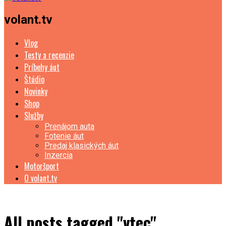
volant.tv
Vlog
Testy a recenzie
Príbehy áut
Štúdio
Novinky
Shop
Služby
Prenájom auta
Fotenie áut
Predaj klasických áut
Inzercia
Motoršport
O volant.tv
All posts tagged "vtec"