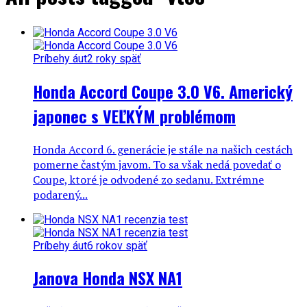
Príbehy áut
2 roky späť
Honda Accord Coupe 3.0 V6. Americký
japonec s VEĽKÝM problémom
Honda Accord 6. generácie je stále na našich cestách
pomerne častým javom. To sa však nedá povedať o
Coupe, ktoré je odvodené zo sedanu. Extrémne
podarený...
Príbehy áut
6 rokov späť
Janova Honda NSX NA1