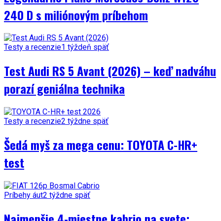
240 D s miliónovým príbehom
Testy a recenzie
1 týždeň späť
Test Audi RS 5 Avant (2026) – keď nadváhu
porazí geniálna technika
Testy a recenzie
2 týždne späť
Šedá myš za mega cenu: TOYOTA C-HR+
test
Príbehy áut
2 týždne späť
Najmenšie 4-miestne kabrio na svete: