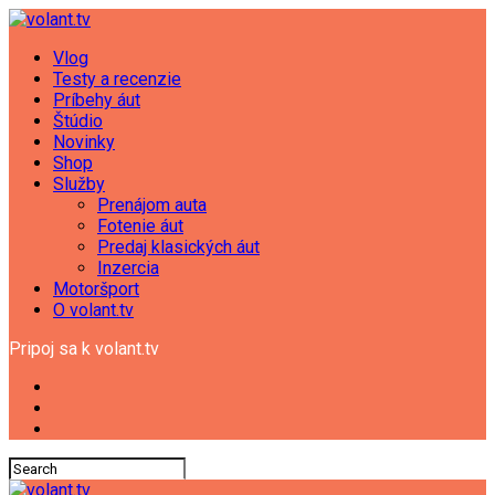
Vlog
Testy a recenzie
Príbehy áut
Štúdio
Novinky
Shop
Služby
Prenájom auta
Fotenie áut
Predaj klasických áut
Inzercia
Motoršport
O volant.tv
Pripoj sa k volant.tv