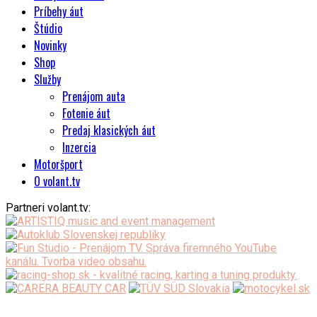
Príbehy áut
Štúdio
Novinky
Shop
Služby
Prenájom auta
Fotenie áut
Predaj klasických áut
Inzercia
Motoršport
O volant.tv
Partneri volant.tv: