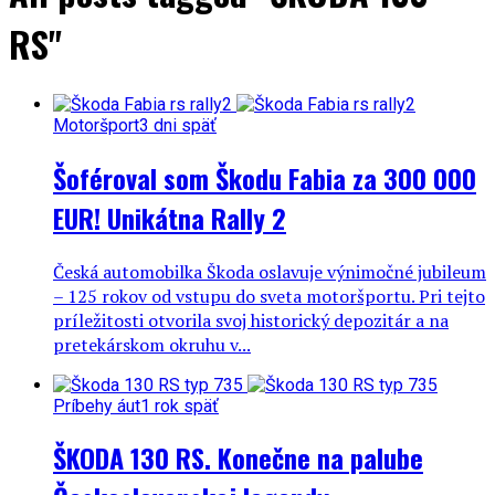
RS"
Motoršport
3 dni späť
Šoféroval som Škodu Fabia za 300 000
EUR! Unikátna Rally 2
Česká automobilka Škoda oslavuje výnimočné jubileum
– 125 rokov od vstupu do sveta motoršportu. Pri tejto
príležitosti otvorila svoj historický depozitár a na
pretekárskom okruhu v...
Príbehy áut
1 rok späť
ŠKODA 130 RS. Konečne na palube