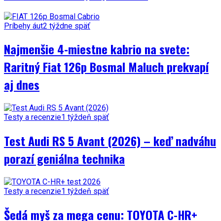
Príbehy áut
2 týždne späť
Najmenšie 4-miestne kabrio na svete:
Raritný Fiat 126p Bosmal Maluch prekvapí
aj dnes
Testy a recenzie
1 týždeň späť
Test Audi RS 5 Avant (2026) – keď nadváhu
porazí geniálna technika
Testy a recenzie
1 týždeň späť
Šedá myš za mega cenu: TOYOTA C-HR+