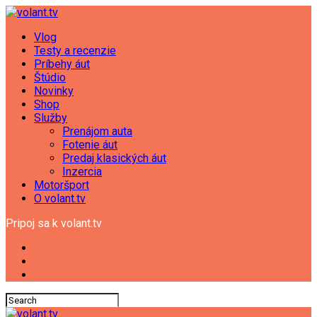
Vlog
Testy a recenzie
Príbehy áut
Štúdio
Novinky
Shop
Služby
Prenájom auta
Fotenie áut
Predaj klasických áut
Inzercia
Motoršport
O volant.tv
Pripoj sa k volant.tv