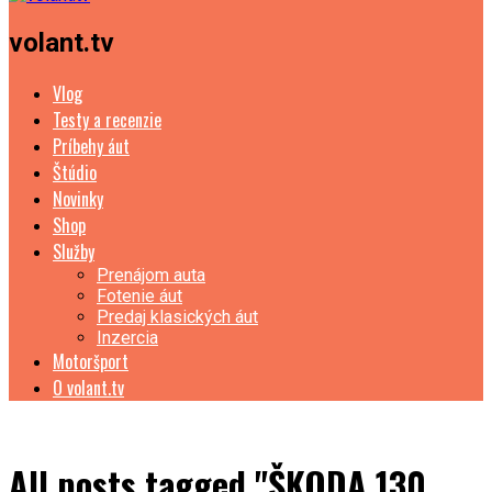
volant.tv
Vlog
Testy a recenzie
Príbehy áut
Štúdio
Novinky
Shop
Služby
Prenájom auta
Fotenie áut
Predaj klasických áut
Inzercia
Motoršport
O volant.tv
All posts tagged "ŠKODA 130