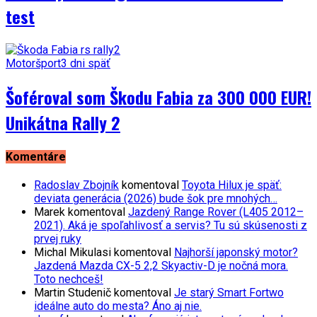
test
Motoršport
3 dni späť
Šoféroval som Škodu Fabia za 300 000 EUR!
Unikátna Rally 2
Komentáre
Radoslav Zbojník
komentoval
Toyota Hilux je späť:
deviata generácia (2026) bude šok pre mnohých…
Marek
komentoval
Jazdený Range Rover (L405 2012–
2021). Aká je spoľahlivosť a servis? Tu sú skúsenosti z
prvej ruky
Michal Mikulasi
komentoval
Najhorší japonský motor?
Jazdená Mazda CX-5 2,2 Skyactiv-D je nočná mora.
Toto nechceš!
Martin Studenič
komentoval
Je starý Smart Fortwo
ideálne auto do mesta? Áno aj nie.