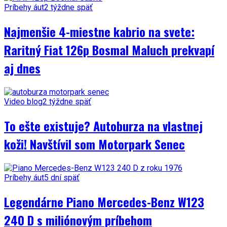
Príbehy áut
2 týždne späť
Najmenšie 4-miestne kabrio na svete:
Raritný Fiat 126p Bosmal Maluch prekvapí
aj dnes
Video blog
2 týždne späť
To ešte existuje? Autoburza na vlastnej
koži! Navštívil som Motorpark Senec
Príbehy áut
5 dní späť
Legendárne Piano Mercedes-Benz W123
240 D s miliónovým príbehom