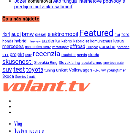
Jozef
komentoval
Ako fungujú internetové podvody s
predajom áut a ako sa brániť
Čo u nás nájdete
Featured
bmw
elektromobil
audi
4x4
diesel
ford
Fiat
jazdenka
hybrid
lexus
kabriolet
honda
kabrio
komunizmus
interview
mercedes
offroad
porsche
mercedes-benz
motorsport
porsche
Peugeot
recenzia
projekt
roadster
servis
skoda
911
rally
skusenosti
Slovakia Ring
Slovakiaring
socializmus
sportove auto
test
suv
toyota
unikat
Volkswagen
tuning
vw
youngtimer
volvo
Škoda
Športové autá
Vlog
Testy a recenzie