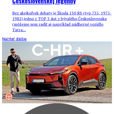
Československej legendy
Bez akejkoľvek debaty je Škoda 130 RS (typ 735, 1975-
1982) jedno z TOP 3 áut z bývalého Československa
(môžeme sem radiť aj napríklad nádherné vozidlo
Tatra...
Načítať ďalšie