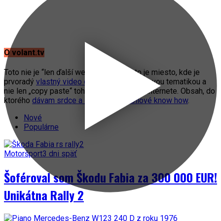
O volant.tv
Toto nie je “len ďalší web o autách”. Toto je miesto, kde je
prvoradý
vlastný video obsah
s automobilovou tematikou a
nie len „copy paste“ toho, čo práve fičí na internete. Obsah, do
ktorého
dávam srdce a svoje automobilové know how
.
Nové
Populárne
Motoršport
3 dni späť
Šoféroval som Škodu Fabia za 300 000 EUR!
Unikátna Rally 2