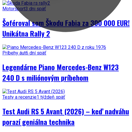
Motoršport
3 dni späť
Šoféroval som Škodu Fabia za 300 000 EUR!
Unikátna Rally 2
Príbehy áut
6 dní späť
Legendárne Piano Mercedes-Benz W123
240 D s miliónovým príbehom
Testy a recenzie
1 týždeň späť
Test Audi RS 5 Avant (2026) – keď nadváhu
porazí geniálna technika