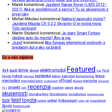
Marek
komentoval
Jazdený Range Rover (L405 2012–
2021). Aká je spoľahlivosť a servis? Tu sú skúsenosti z
prvej ruky
Michal Mikulasi
komentoval
Najhorší japonský motor?
Jazdená Mazda CX-5 2,2 Skyactiv-D je nočná mora.
Toto nechceš!
Martin Studenič
komentoval
Je starý Smart Fortwo
ideálne auto do mesta? Áno aj nie.
Jozef
komentoval
Ako fungujú internetové podvody s
predajom áut a ako sa brániť
Čo u nás nájdete
Featured
bmw
elektromobil
audi
4x4
diesel
ford
Fiat
jazdenka
hybrid
lexus
kabriolet
honda
kabrio
komunizmus
interview
mercedes
offroad
porsche
mercedes-benz
motorsport
porsche
Peugeot
recenzia
projekt
roadster
servis
skoda
911
rally
skusenosti
Slovakia Ring
Slovakiaring
socializmus
sportove auto
test
suv
toyota
unikat
Volkswagen
tuning
vw
youngtimer
volvo
Škoda
Športové autá