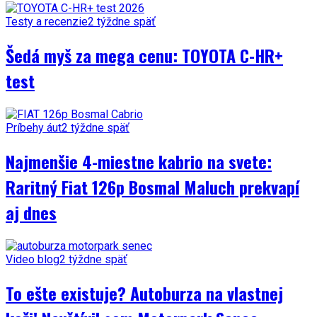
Testy a recenzie
2 týždne späť
Šedá myš za mega cenu: TOYOTA C-HR+
test
Príbehy áut
2 týždne späť
Najmenšie 4-miestne kabrio na svete:
Raritný Fiat 126p Bosmal Maluch prekvapí
aj dnes
Video blog
2 týždne späť
To ešte existuje? Autoburza na vlastnej