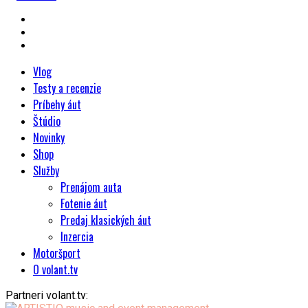
Vlog
Testy a recenzie
Príbehy áut
Štúdio
Novinky
Shop
Služby
Prenájom auta
Fotenie áut
Predaj klasických áut
Inzercia
Motoršport
O volant.tv
Partneri volant.tv: