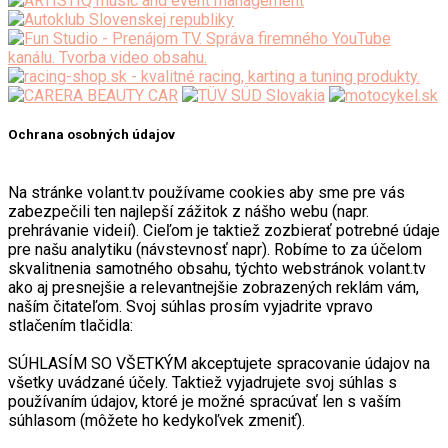
Ochrana osobných údajov
Na stránke volant.tv používame cookies aby sme pre vás
zabezpečili ten najlepší zážitok z nášho webu (napr.
prehrávanie videií). Cieľom je taktiež zozbierať potrebné údaje
pre našu analytiku (návstevnosť napr). Robíme to za účelom
skvalitnenia samotného obsahu, týchto webstránok volant.tv
ako aj presnejšie a relevantnejšie zobrazených reklám vám,
naším čitateľom. Svoj súhlas prosím vyjadrite vpravo
stlačením tlačidla:
SÚHLASÍM SO VŠETKÝM akceptujete spracovanie údajov na
všetky uvádzané účely. Taktiež vyjadrujete svoj súhlas s
používaním údajov, ktoré je možné spracúvať len s vaším
súhlasom (môžete ho kedykoľvek zmeniť).