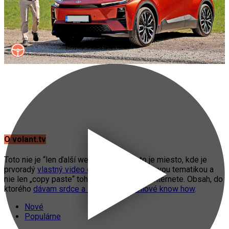
O volant.tv
Toto nie je “len ďalší web o autách”. Toto je miesto, kde je
prvoradý
vlastný video obsah
s automobilovou tematikou a
nie len „copy paste“ toho, čo práve fičí na internete. Obsah, do
ktorého
dávam srdce a svoje automobilové know how
.
Nové
Populárne