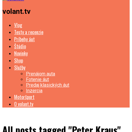
volant.tv
Vlog
Testy a recenzie
Príbehy áut
Štúdio
Novinky
Shop
Služby
Prenájom auta
Fotenie áut
Predaj klasických áut
Inzercia
Motoršport
O volant.tv
All posts tagged "Peter Kraus"