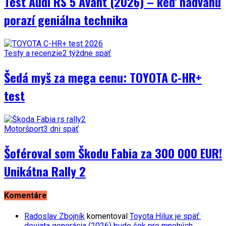
Test Audi RS 5 Avant (2026) – keď nadváhu
porazí geniálna technika
Testy a recenzie
2 týždne späť
Šedá myš za mega cenu: TOYOTA C-HR+
test
Motoršport
3 dni späť
Šoféroval som Škodu Fabia za 300 000 EUR!
Unikátna Rally 2
Komentáre
Radoslav Zbojník
komentoval
Toyota Hilux je späť:
deviata generácia (2026) bude šok pre mnohých…