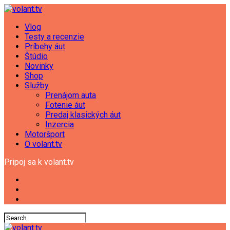
Vlog
Testy a recenzie
Príbehy áut
Štúdio
Novinky
Shop
Služby
Prenájom auta
Fotenie áut
Predaj klasických áut
Inzercia
Motoršport
O volant.tv
Pripoj sa k volant.tv