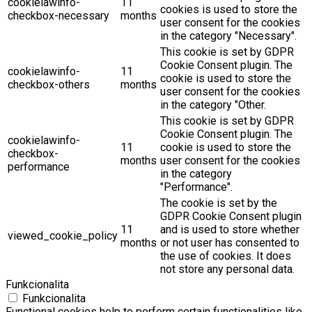
cookielawinfo-
11
cookies is used to store the
checkbox-necessary
months
user consent for the cookies
in the category "Necessary".
This cookie is set by GDPR
Cookie Consent plugin. The
cookielawinfo-
11
cookie is used to store the
checkbox-others
months
user consent for the cookies
in the category "Other.
This cookie is set by GDPR
Cookie Consent plugin. The
cookielawinfo-
11
cookie is used to store the
checkbox-
months
user consent for the cookies
performance
in the category
"Performance".
The cookie is set by the
GDPR Cookie Consent plugin
11
and is used to store whether
viewed_cookie_policy
months
or not user has consented to
the use of cookies. It does
not store any personal data.
Funkcionalita
Funkcionalita
Functional cookies help to perform certain functionalities like