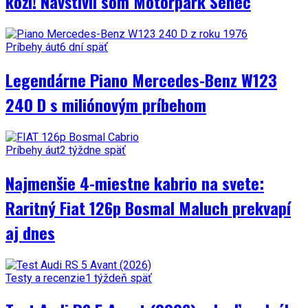
koži! Navštívil som Motorpark Senec
Príbehy áut
6 dní späť
Legendárne Piano Mercedes-Benz W123
240 D s miliónovým príbehom
Príbehy áut
2 týždne späť
Najmenšie 4-miestne kabrio na svete:
Raritný Fiat 126p Bosmal Maluch prekvapí
aj dnes
Testy a recenzie
1 týždeň späť