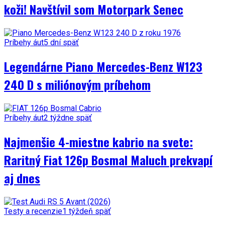
koži! Navštívil som Motorpark Senec
Príbehy áut
5 dní späť
Legendárne Piano Mercedes-Benz W123
240 D s miliónovým príbehom
Príbehy áut
2 týždne späť
Najmenšie 4-miestne kabrio na svete:
Raritný Fiat 126p Bosmal Maluch prekvapí
aj dnes
Testy a recenzie
1 týždeň späť