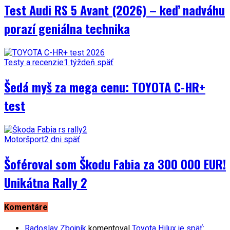
Test Audi RS 5 Avant (2026) – keď nadváhu
porazí geniálna technika
Testy a recenzie
1 týždeň späť
Šedá myš za mega cenu: TOYOTA C-HR+
test
Motoršport
2 dni späť
Šoféroval som Škodu Fabia za 300 000 EUR!
Unikátna Rally 2
Komentáre
Radoslav Zbojník
komentoval
Toyota Hilux je späť: