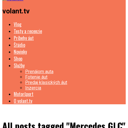
volant.tv
Vlog
Testy a recenzie
Príbehy áut
Štúdio
Novinky
Shop
Služby
Prenájom auta
Fotenie áut
Predaj klasických áut
Inzercia
Motoršport
O volant.tv
All posts tagged "Mercedes GLC"