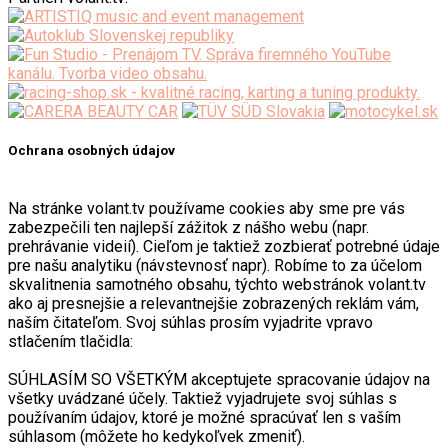
Ochrana osobných údajov
Na stránke volant.tv používame cookies aby sme pre vás
zabezpečili ten najlepší zážitok z nášho webu (napr.
prehrávanie videií). Cieľom je taktiež zozbierať potrebné údaje
pre našu analytiku (návstevnosť napr). Robíme to za účelom
skvalitnenia samotného obsahu, týchto webstránok volant.tv
ako aj presnejšie a relevantnejšie zobrazených reklám vám,
naším čitateľom. Svoj súhlas prosím vyjadrite vpravo
stlačením tlačidla:
SÚHLASÍM SO VŠETKÝM akceptujete spracovanie údajov na
všetky uvádzané účely. Taktiež vyjadrujete svoj súhlas s
používaním údajov, ktoré je možné spracúvať len s vaším
súhlasom (môžete ho kedykoľvek zmeniť).