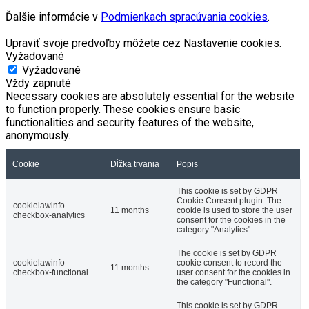
Ďalšie informácie v
Podmienkach spracúvania cookies
.
Upraviť svoje predvoľby môžete cez Nastavenie cookies.
Vyžadované
Vyžadované
Vždy zapnuté
Necessary cookies are absolutely essential for the website
to function properly. These cookies ensure basic
functionalities and security features of the website,
anonymously.
Cookie
Dĺžka trvania
Popis
This cookie is set by GDPR
Cookie Consent plugin. The
cookielawinfo-
11 months
cookie is used to store the user
checkbox-analytics
consent for the cookies in the
category "Analytics".
The cookie is set by GDPR
cookielawinfo-
cookie consent to record the
11 months
checkbox-functional
user consent for the cookies in
the category "Functional".
This cookie is set by GDPR