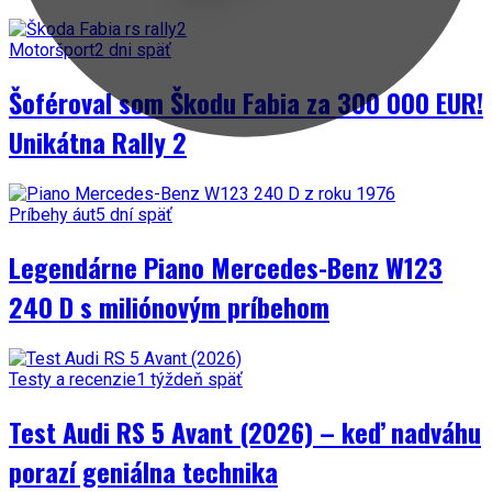
Motoršport
2 dni späť
Šoféroval som Škodu Fabia za 300 000 EUR!
Unikátna Rally 2
Príbehy áut
5 dní späť
Legendárne Piano Mercedes-Benz W123
240 D s miliónovým príbehom
Testy a recenzie
1 týždeň späť
Test Audi RS 5 Avant (2026) – keď nadváhu
porazí geniálna technika