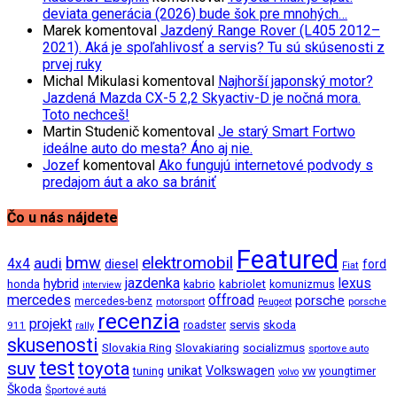
deviata generácia (2026) bude šok pre mnohých…
Marek
komentoval
Jazdený Range Rover (L405 2012–
2021). Aká je spoľahlivosť a servis? Tu sú skúsenosti z
prvej ruky
Michal Mikulasi
komentoval
Najhorší japonský motor?
Jazdená Mazda CX-5 2,2 Skyactiv-D je nočná mora.
Toto nechceš!
Martin Studenič
komentoval
Je starý Smart Fortwo
ideálne auto do mesta? Áno aj nie.
Jozef
komentoval
Ako fungujú internetové podvody s
predajom áut a ako sa brániť
Čo u nás nájdete
Featured
bmw
elektromobil
audi
4x4
diesel
ford
Fiat
jazdenka
hybrid
lexus
kabriolet
honda
kabrio
komunizmus
interview
mercedes
offroad
porsche
mercedes-benz
motorsport
porsche
Peugeot
recenzia
projekt
roadster
servis
skoda
911
rally
skusenosti
Slovakia Ring
Slovakiaring
socializmus
sportove auto
test
suv
toyota
unikat
Volkswagen
tuning
vw
youngtimer
volvo
Škoda
Športové autá