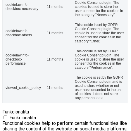
Cookie Consent plugin. The
cookielawinfo-
11 months
cookies is used to store the
checkbox-necessary
user consent for the cookies in
the category "Necessary".
This cookie is set by GDPR
Cookie Consent plugin. The
cookielawinfo-
11 months
cookie is used to store the user
checkbox-others
consent for the cookies in the
category "Other.
This cookie is set by GDPR
cookielawinfo-
Cookie Consent plugin. The
checkbox-
11 months
cookie is used to store the user
performance
consent for the cookies in the
category "Performance".
The cookie is set by the GDPR
Cookie Consent plugin and is
used to store whether or not
viewed_cookie_policy
11 months
user has consented to the use
of cookies. It does not store
any personal data.
Funkcionalita
Funkcionalita
Functional cookies help to perform certain functionalities like
sharing the content of the website on social media platforms,