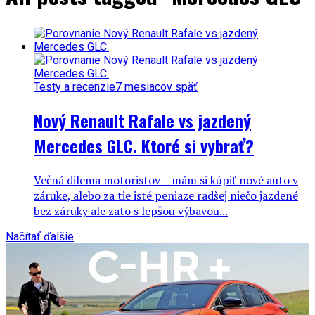
Testy a recenzie
7 mesiacov späť
Nový Renault Rafale vs jazdený
Mercedes GLC. Ktoré si vybrať?
Večná dilema motoristov – mám si kúpiť nové auto v
záruke, alebo za tie isté peniaze radšej niečo jazdené
bez záruky ale zato s lepšou výbavou...
Načítať ďalšie