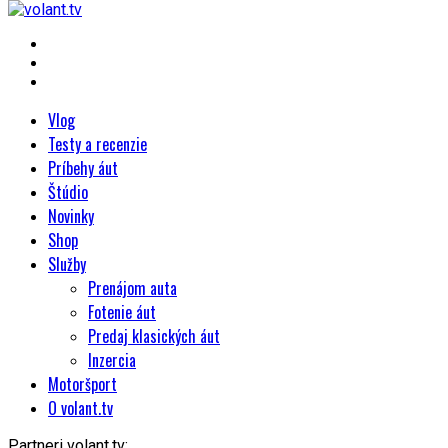
Vlog
Testy a recenzie
Príbehy áut
Štúdio
Novinky
Shop
Služby
Prenájom auta
Fotenie áut
Predaj klasických áut
Inzercia
Motoršport
O volant.tv
Partneri volant.tv: