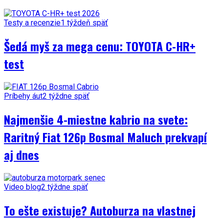
Testy a recenzie
1 týždeň späť
Šedá myš za mega cenu: TOYOTA C-HR+
test
Príbehy áut
2 týždne späť
Najmenšie 4-miestne kabrio na svete:
Raritný Fiat 126p Bosmal Maluch prekvapí
aj dnes
Video blog
2 týždne späť
To ešte existuje? Autoburza na vlastnej