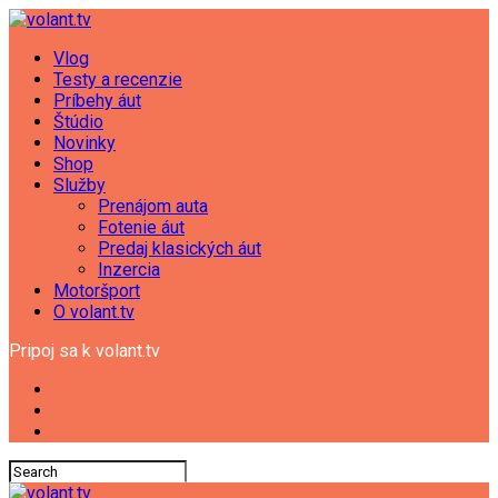
Vlog
Testy a recenzie
Príbehy áut
Štúdio
Novinky
Shop
Služby
Prenájom auta
Fotenie áut
Predaj klasických áut
Inzercia
Motoršport
O volant.tv
Pripoj sa k volant.tv