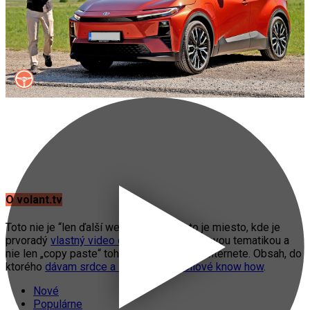
O volant.tv
Toto nie je “len ďalší web o autách”. Toto je miesto, kde je
prvoradý
vlastný video obsah
s automobilovou tematikou a
nie len „copy paste“ toho, čo práve fičí na internete. Obsah, do
ktorého
dávam srdce a svoje automobilové know how
.
Nové
Populárne