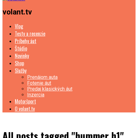
volant.tv
Vlog
Testy a recenzie
Príbehy áut
Štúdio
Novinky
Shop
Služby
Prenájom auta
Fotenie áut
Predaj klasických áut
Inzercia
Motoršport
O volant.tv
All posts tagged "hummer h1"