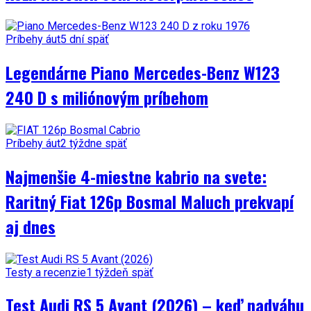
Príbehy áut
5 dní späť
Legendárne Piano Mercedes-Benz W123
240 D s miliónovým príbehom
Príbehy áut
2 týždne späť
Najmenšie 4-miestne kabrio na svete:
Raritný Fiat 126p Bosmal Maluch prekvapí
aj dnes
Testy a recenzie
1 týždeň späť
Test Audi RS 5 Avant (2026) – keď nadváhu