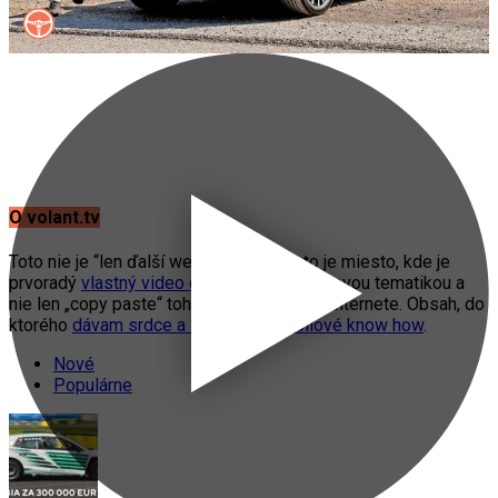
O volant.tv
Toto nie je “len ďalší web o autách”. Toto je miesto, kde je
prvoradý
vlastný video obsah
s automobilovou tematikou a
nie len „copy paste“ toho, čo práve fičí na internete. Obsah, do
ktorého
dávam srdce a svoje automobilové know how
.
Nové
Populárne