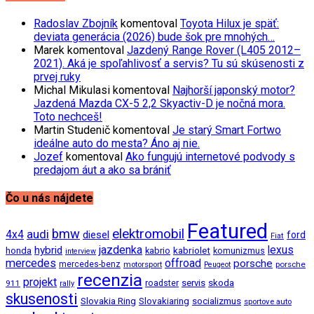
Radoslav Zbojník
komentoval
Toyota Hilux je späť:
deviata generácia (2026) bude šok pre mnohých…
Marek
komentoval
Jazdený Range Rover (L405 2012–
2021). Aká je spoľahlivosť a servis? Tu sú skúsenosti z
prvej ruky
Michal Mikulasi
komentoval
Najhorší japonský motor?
Jazdená Mazda CX-5 2,2 Skyactiv-D je nočná mora.
Toto nechceš!
Martin Studenič
komentoval
Je starý Smart Fortwo
ideálne auto do mesta? Áno aj nie.
Jozef
komentoval
Ako fungujú internetové podvody s
predajom áut a ako sa brániť
Čo u nás nájdete
Featured
bmw
elektromobil
audi
4x4
diesel
ford
Fiat
jazdenka
hybrid
lexus
kabriolet
honda
kabrio
komunizmus
interview
mercedes
offroad
porsche
mercedes-benz
motorsport
porsche
Peugeot
recenzia
projekt
roadster
servis
skoda
911
rally
skusenosti
Slovakia Ring
Slovakiaring
socializmus
sportove auto