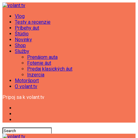
Vlog
Testy a recenzie
Príbehy áut
Štúdio
Novinky
Shop
Služby
Prenájom auta
Fotenie áut
Predaj klasických áut
Inzercia
Motoršport
O volant.tv
Pripoj sa k volant.tv