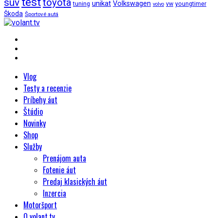
test
suv
toyota
unikat
Volkswagen
tuning
vw
youngtimer
volvo
Škoda
Športové autá
Vlog
Testy a recenzie
Príbehy áut
Štúdio
Novinky
Shop
Služby
Prenájom auta
Fotenie áut
Predaj klasických áut
Inzercia
Motoršport
O volant.tv