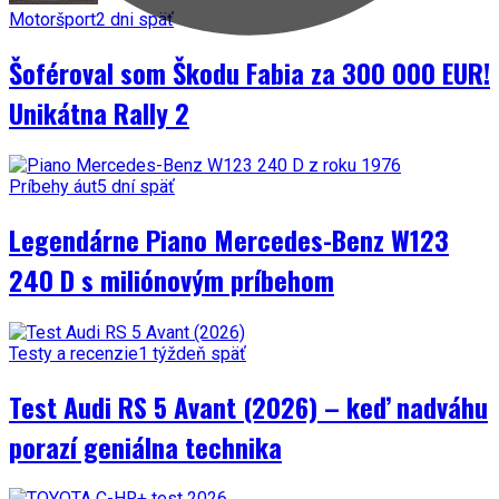
Motoršport
2 dni späť
Šoféroval som Škodu Fabia za 300 000 EUR!
Unikátna Rally 2
Príbehy áut
5 dní späť
Legendárne Piano Mercedes-Benz W123
240 D s miliónovým príbehom
Testy a recenzie
1 týždeň späť
Test Audi RS 5 Avant (2026) – keď nadváhu
porazí geniálna technika