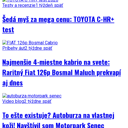
Testy a recenzie
1 týždeň späť
Šedá myš za mega cenu: TOYOTA C-HR+
test
Príbehy áut
2 týždne späť
Najmenšie 4-miestne kabrio na svete:
Raritný Fiat 126p Bosmal Maluch prekvapí
aj dnes
Video blog
2 týždne späť
To ešte existuje? Autoburza na vlastnej
koži! Navštívil som Motorpark Senec