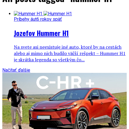
Príbehy áut
6 rokov späť
Jozefov Hummer H1
Na svete asi neexistuje iné auto, ktoré by na cestách
alebo aj mimo nich budilo väčší rešpekt – Hummer H1
je skrátka legenda so všetkým čo...
Načítať ďalšie