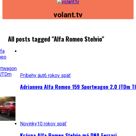
volant.tv
All posts tagged "Alfa Romeo Stelvio"
Príbehy áut
6 rokov späť
Adrianova Alfa Romeo 159 Sportwagon 2.0 JTDm TI
Novinky
10 rokov späť
Krásna Alfa Romeo Stelvio má DNA Ferrari