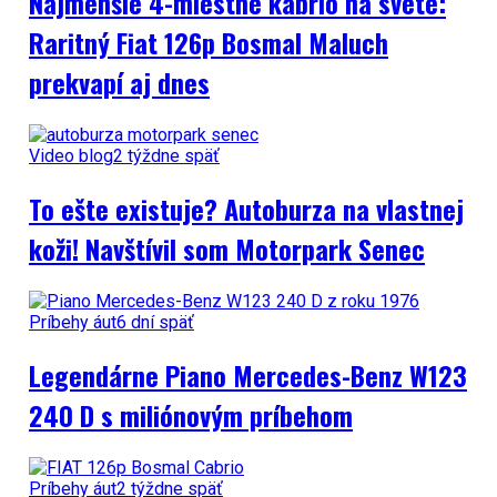
Najmenšie 4-miestne kabrio na svete:
Raritný Fiat 126p Bosmal Maluch
prekvapí aj dnes
Video blog
2 týždne späť
To ešte existuje? Autoburza na vlastnej
koži! Navštívil som Motorpark Senec
Príbehy áut
6 dní späť
Legendárne Piano Mercedes-Benz W123
240 D s miliónovým príbehom
Príbehy áut
2 týždne späť