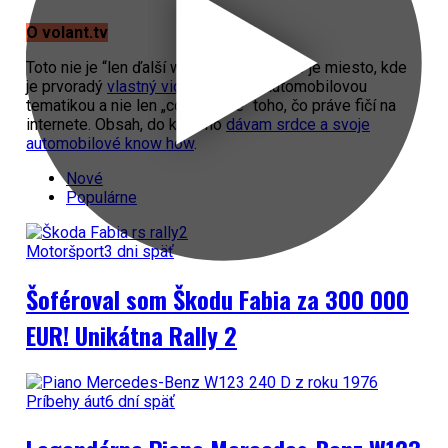
O volant.tv
Toto nie je “len ďalší web o autách”. Toto je miesto, kde
je prvoradý
vlastný video obsah
s automobilovou
tematikou a nie len „copy paste“ toho, čo práve fičí na
internete. Obsah, do ktorého
dávam srdce a svoje
automobilové know how
.
Nové
Populárne
Motoršport
3 dni späť
Šoféroval som Škodu Fabia za 300 000
EUR! Unikátna Rally 2
Príbehy áut
6 dní späť