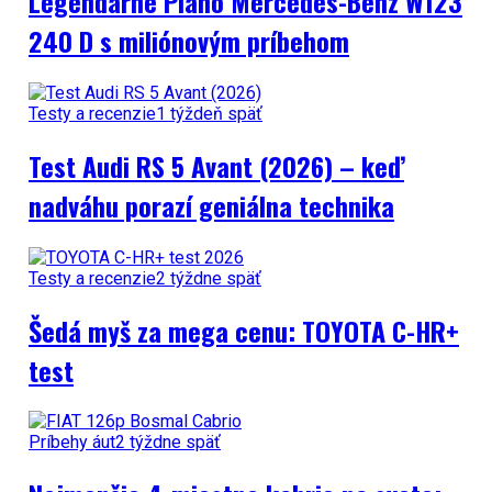
Legendárne Piano Mercedes-Benz W123
240 D s miliónovým príbehom
Testy a recenzie
1 týždeň späť
Test Audi RS 5 Avant (2026) – keď
nadváhu porazí geniálna technika
Testy a recenzie
2 týždne späť
Šedá myš za mega cenu: TOYOTA C-HR+
test
Príbehy áut
2 týždne späť