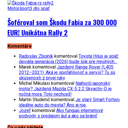
Motoršport
3 dni späť
Šoféroval som Škodu Fabia za 300 000
EUR! Unikátna Rally 2
Komentáre
Radoslav Zbojník
komentoval
Toyota Hilux je späť:
deviata generácia (2026) bude šok pre mnohých…
Marek
komentoval
Jazdený Range Rover (L405
2012–2021). Aká je spoľahlivosť a servis? Tu sú
skúsenosti z prvej ruky
Michal Mikulasi
komentoval
Najhorší japonský
motor? Jazdená Mazda CX-5 2,2 Skyactiv-D je
nočná mora. Toto nechceš!
Martin Studenič
komentoval
Je starý Smart Fortwo
ideálne auto do mesta? Áno aj nie.
Jozef
komentoval
Ako fungujú internetové
podvody s predajom áut a ako sa brániť
Čo u nás nájdete