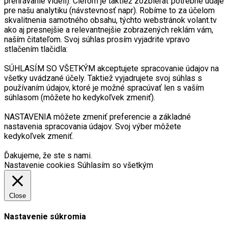
prehrávanie videií). Cieľom je taktiež zozbierať potrebné údaje
pre našu analytiku (návstevnosť napr). Robíme to za účelom
skvalitnenia samotného obsahu, týchto webstránok volant.tv
ako aj presnejšie a relevantnejšie zobrazených reklám vám,
naším čitateľom. Svoj súhlas prosím vyjadrite vpravo
stlačením tlačidla:
SÚHLASÍM SO VŠETKÝM akceptujete spracovanie údajov na
všetky uvádzané účely. Taktiež vyjadrujete svoj súhlas s
používaním údajov, ktoré je možné spracúvať len s vaším
súhlasom (môžete ho kedykoľvek zmeniť).
NASTAVENIA môžete zmeniť preferencie a základné
nastavenia spracovania údajov. Svoj výber môžete
kedykoľvek zmeniť.
Ďakujeme, že ste s nami.
Nastavenie cookies
Súhlasím so všetkým
Close
Nastavenie súkromia