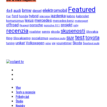
Featured
bmw
elektromobil
audi
4x4
diesel
jazdenka
hybrid
ford
kabriolet
honda
kabrio
Fiat
interview
mercedes
lexus
komunizmus
mercedes-benz
motorsport
projekt
offroad
porsche
porsche 911
Peugeot
rally
recenzia
skusenosti
Slovakia
roadster
servis
skoda
test
suv
toyota
Ring
Slovakiaring
socializmus
sportove auto
unikat
Volkswagen
Škoda
tuning
vw
youngtimer
Športové autá
volvo
Vlog
Testy a recenzie
Príbehy áut
Štúdio
Novinky