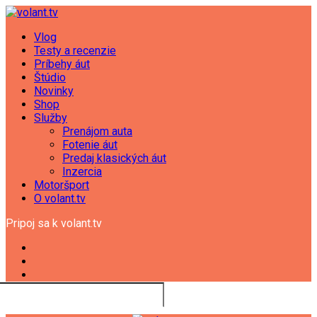
Vlog
Testy a recenzie
Príbehy áut
Štúdio
Novinky
Shop
Služby
Prenájom auta
Fotenie áut
Predaj klasických áut
Inzercia
Motoršport
O volant.tv
Pripoj sa k volant.tv