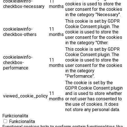
cookielawinfo-
11
cookies is used to store the
checkbox-necessary
months
user consent for the cookies
in the category "Necessary".
This cookie is set by GDPR
Cookie Consent plugin. The
cookielawinfo-
11
cookie is used to store the
checkbox-others
months
user consent for the cookies
in the category "Other.
This cookie is set by GDPR
Cookie Consent plugin. The
cookielawinfo-
11
cookie is used to store the
checkbox-
months
user consent for the cookies
performance
in the category
"Performance".
The cookie is set by the
GDPR Cookie Consent plugin
11
and is used to store whether
viewed_cookie_policy
months
or not user has consented to
the use of cookies. It does
not store any personal data.
Funkcionalita
Funkcionalita
Functional cookies help to perform certain functionalities like