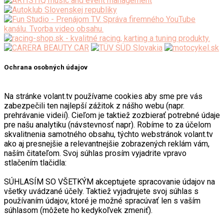
Ochrana osobných údajov
Na stránke volant.tv používame cookies aby sme pre vás
zabezpečili ten najlepší zážitok z nášho webu (napr.
prehrávanie videií). Cieľom je taktiež zozbierať potrebné údaje
pre našu analytiku (návstevnosť napr). Robíme to za účelom
skvalitnenia samotného obsahu, týchto webstránok volant.tv
ako aj presnejšie a relevantnejšie zobrazených reklám vám,
naším čitateľom. Svoj súhlas prosím vyjadrite vpravo
stlačením tlačidla:
SÚHLASÍM SO VŠETKÝM akceptujete spracovanie údajov na
všetky uvádzané účely. Taktiež vyjadrujete svoj súhlas s
používaním údajov, ktoré je možné spracúvať len s vaším
súhlasom (môžete ho kedykoľvek zmeniť).