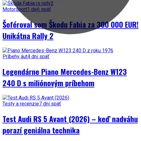
Motoršport
1 deň späť
Šoféroval som Škodu Fabia za 300 000 EUR!
Unikátna Rally 2
Príbehy áut
4 dni späť
Legendárne Piano Mercedes-Benz W123
240 D s miliónovým príbehom
Testy a recenzie
7 dní späť
Test Audi RS 5 Avant (2026) – keď nadváhu
porazí geniálna technika