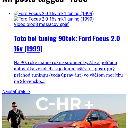
Video blog
8 mesiacov späť
Toto bol tuning 90tok: Ford Focus 2.0
16v (1999)
Na 90. roky máme rôzne spomienky. Ale z pohľadu
milovníka vozidiel asi jednu najväčšiu – postupný
príchod tuningu (teda úprav áut) vo väčšom merítku
na Slovensko....
Načítať ďalšie