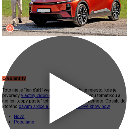
O volant.tv
Toto nie je “len ďalší web o autách”. Toto je miesto, kde je
prvoradý
vlastný video obsah
s automobilovou tematikou a
nie len „copy paste“ toho, čo práve fičí na internete. Obsah, do
ktorého
dávam srdce a svoje automobilové know how
.
Nové
Populárne