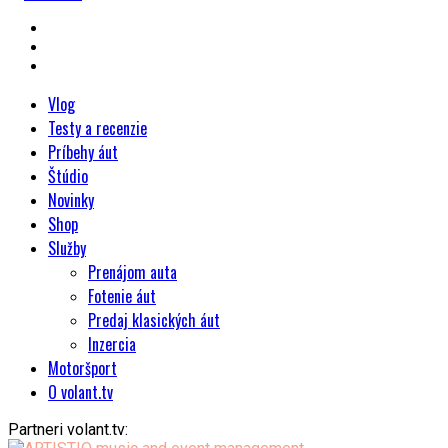
Vlog
Testy a recenzie
Príbehy áut
Štúdio
Novinky
Shop
Služby
Prenájom auta
Fotenie áut
Predaj klasických áut
Inzercia
Motoršport
O volant.tv
Partneri volant.tv: