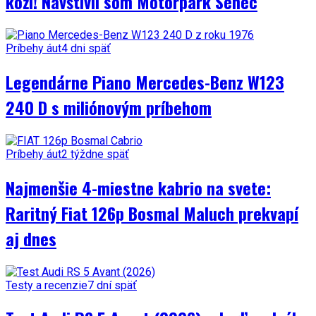
koži! Navštívil som Motorpark Senec
Príbehy áut
4 dni späť
Legendárne Piano Mercedes-Benz W123
240 D s miliónovým príbehom
Príbehy áut
2 týždne späť
Najmenšie 4-miestne kabrio na svete:
Raritný Fiat 126p Bosmal Maluch prekvapí
aj dnes
Testy a recenzie
7 dní späť