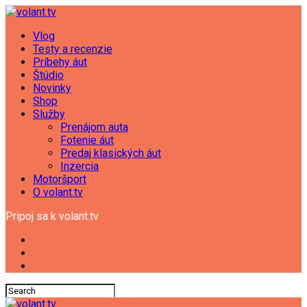
Vlog
Testy a recenzie
Príbehy áut
Štúdio
Novinky
Shop
Služby
Prenájom auta
Fotenie áut
Predaj klasických áut
Inzercia
Motoršport
O volant.tv
Pripoj sa k volant.tv