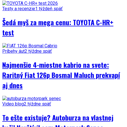
Testy a recenzie
1 týždeň späť
Šedá myš za mega cenu: TOYOTA C-HR+
test
Príbehy áut
2 týždne späť
Najmenšie 4-miestne kabrio na svete:
Raritný Fiat 126p Bosmal Maluch prekvapí
aj dnes
Video blog
2 týždne späť
To ešte existuje? Autoburza na vlastnej