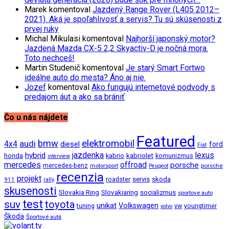
Marek
komentoval
Jazdený Range Rover (L405 2012–
2021). Aká je spoľahlivosť a servis? Tu sú skúsenosti z
prvej ruky
Michal Mikulasi
komentoval
Najhorší japonský motor?
Jazdená Mazda CX-5 2,2 Skyactiv-D je nočná mora.
Toto nechceš!
Martin Studenič
komentoval
Je starý Smart Fortwo
ideálne auto do mesta? Áno aj nie.
Jozef
komentoval
Ako fungujú internetové podvody s
predajom áut a ako sa brániť
Čo u nás nájdete
Featured
bmw
elektromobil
audi
4x4
diesel
ford
Fiat
jazdenka
hybrid
lexus
kabriolet
honda
kabrio
komunizmus
interview
mercedes
offroad
porsche
mercedes-benz
motorsport
porsche
Peugeot
recenzia
projekt
roadster
servis
skoda
911
rally
skusenosti
Slovakia Ring
Slovakiaring
socializmus
sportove auto
test
suv
toyota
unikat
Volkswagen
tuning
vw
youngtimer
volvo
Škoda
Športové autá