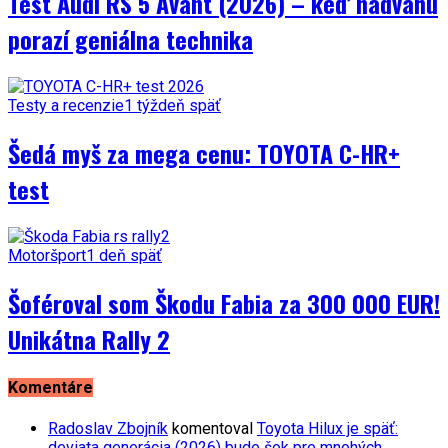
Test Audi RS 5 Avant (2026) – keď nadváhu
porazí geniálna technika
Testy a recenzie
1 týždeň späť
Šedá myš za mega cenu: TOYOTA C-HR+
test
Motoršport
1 deň späť
Šoféroval som Škodu Fabia za 300 000 EUR!
Unikátna Rally 2
Komentáre
Radoslav Zbojník
komentoval
Toyota Hilux je späť:
deviata generácia (2026) bude šok pre mnohých…