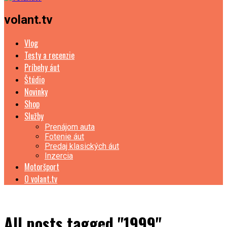
volant.tv
Vlog
Testy a recenzie
Príbehy áut
Štúdio
Novinky
Shop
Služby
Prenájom auta
Fotenie áut
Predaj klasických áut
Inzercia
Motoršport
O volant.tv
All posts tagged "1999"