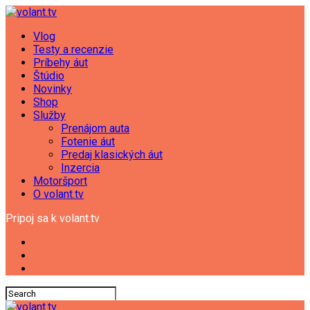
Vlog
Testy a recenzie
Príbehy áut
Štúdio
Novinky
Shop
Služby
Prenájom auta
Fotenie áut
Predaj klasických áut
Inzercia
Motoršport
O volant.tv
Pripoj sa k volant.tv