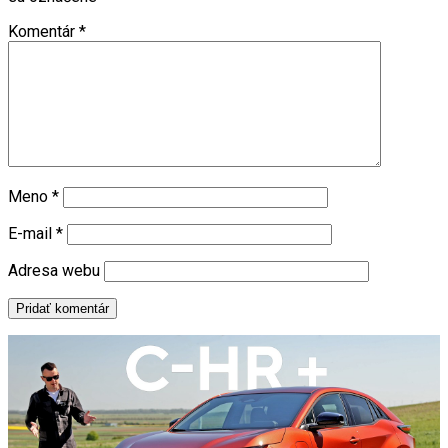
Komentár
*
Meno
*
E-mail
*
Adresa webu