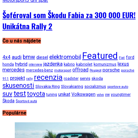
Motoršport
3 dni späť
Šoféroval som Škodu Fabia za 300 000 EUR!
Unikátna Rally 2
Čo u nás nájdete
Featured
bmw
elektromobil
audi
4x4
diesel
ford
Fiat
jazdenka
hybrid
lexus
kabriolet
honda
kabrio
komunizmus
interview
mercedes
offroad
porsche
mercedes-benz
motorsport
porsche
Peugeot
recenzia
projekt
roadster
servis
skoda
911
rally
skusenosti
Slovakia Ring
Slovakiaring
socializmus
sportove auto
test
suv
toyota
unikat
Volkswagen
tuning
vw
youngtimer
volvo
Škoda
Športové autá
Populárne