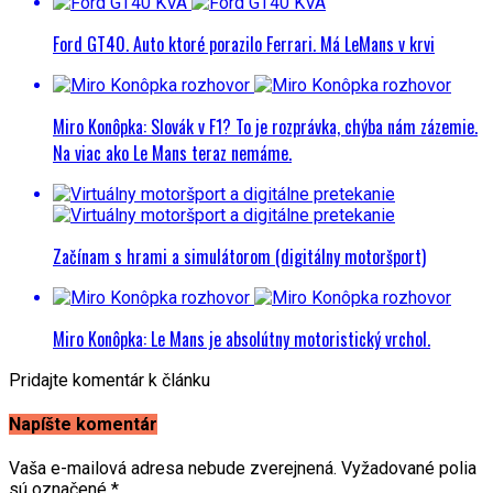
Ford GT40. Auto ktoré porazilo Ferrari. Má LeMans v krvi
Miro Konôpka: Slovák v F1? To je rozprávka, chýba nám zázemie.
Na viac ako Le Mans teraz nemáme.
Začínam s hrami a simulátorom (digitálny motoršport)
Miro Konôpka: Le Mans je absolútny motoristický vrchol.
Pridajte komentár k článku
Napíšte komentár
Vaša e-mailová adresa nebude zverejnená.
Vyžadované polia
sú označené
*