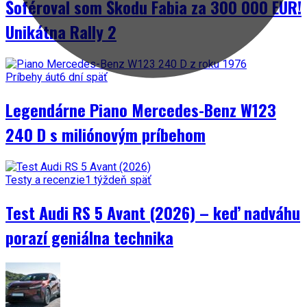
Šoféroval som Škodu Fabia za 300 000 EUR!
Unikátna Rally 2
Príbehy áut
6 dní späť
Legendárne Piano Mercedes-Benz W123
240 D s miliónovým príbehom
Testy a recenzie
1 týždeň späť
Test Audi RS 5 Avant (2026) – keď nadváhu
porazí geniálna technika