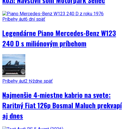
koži! Navštívil som Motorpark Senec
Príbehy áut
6 dní späť
Legendárne Piano Mercedes-Benz W123
240 D s miliónovým príbehom
Príbehy áut
2 týždne späť
Najmenšie 4-miestne kabrio na svete:
Raritný Fiat 126p Bosmal Maluch prekvapí
aj dnes