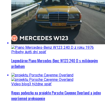
Príbehy áut
6 dní späť
Legendárne Piano Mercedes-Benz W123 240 D s miliónovým
príbehom
Video blog
3 týždne späť
Repas podvozku na projekte Porsche Cayenne Overland a jedno
nepríjemné prekvapenie