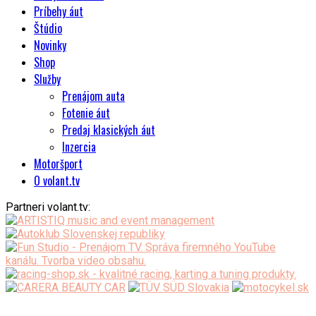
Príbehy áut
Štúdio
Novinky
Shop
Služby
Prenájom auta
Fotenie áut
Predaj klasických áut
Inzercia
Motoršport
O volant.tv
Partneri volant.tv: