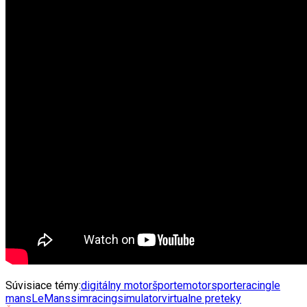
Súvisiace témy:
digitálny motoršport
emotorsport
eracing
le
mans
LeMans
simracing
simulator
virtualne preteky