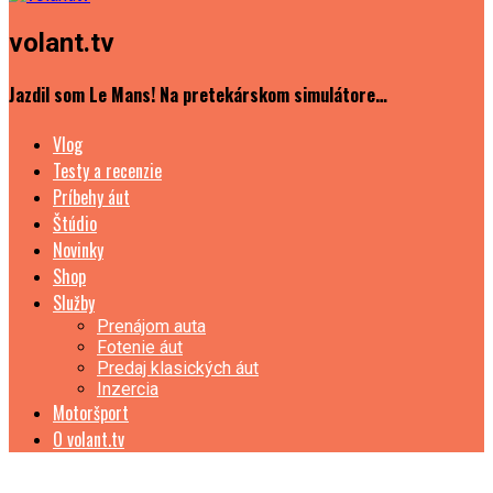
volant.tv
Jazdil som Le Mans! Na pretekárskom simulátore…
Vlog
Testy a recenzie
Príbehy áut
Štúdio
Novinky
Shop
Služby
Prenájom auta
Fotenie áut
Predaj klasických áut
Inzercia
Motoršport
O volant.tv