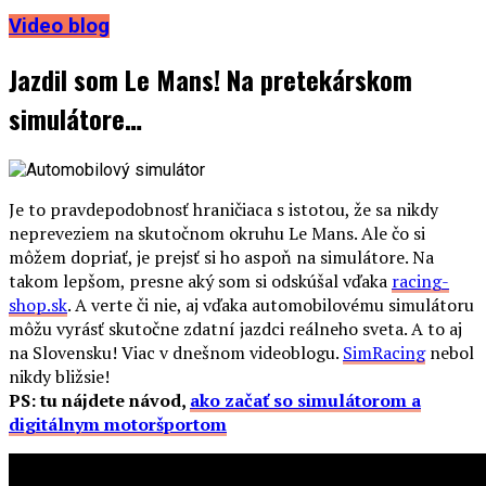
Video blog
Jazdil som Le Mans! Na pretekárskom
simulátore…
Je to pravdepodobnosť hraničiaca s istotou, že sa nikdy
nepreveziem na skutočnom okruhu Le Mans. Ale čo si
môžem dopriať, je prejsť si ho aspoň na simulátore. Na
takom lepšom, presne aký som si odskúšal vďaka
racing-
shop.sk
. A verte či nie, aj vďaka automobilovému simulátoru
môžu vyrásť skutočne zdatní jazdci reálneho sveta. A to aj
na Slovensku! Viac v dnešnom videoblogu.
SimRacing
nebol
nikdy bližsie!
PS: tu nájdete návod,
ako začať so simulátorom a
digitálnym motoršportom