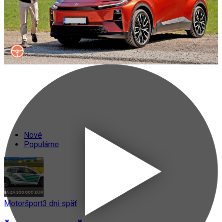
Nové
Populárne
Motoršport
3 dni späť