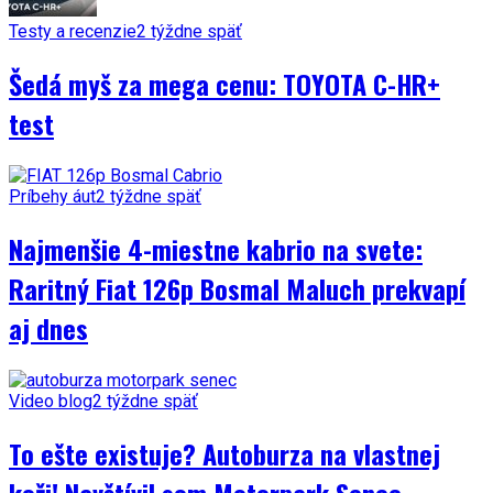
Testy a recenzie
2 týždne späť
Šedá myš za mega cenu: TOYOTA C-HR+
test
Príbehy áut
2 týždne späť
Najmenšie 4-miestne kabrio na svete:
Raritný Fiat 126p Bosmal Maluch prekvapí
aj dnes
Video blog
2 týždne späť
To ešte existuje? Autoburza na vlastnej