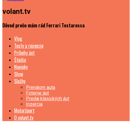
volant.tv
Dôvod prečo mám rád Ferrari Testarossa
Vlog
Testy a recenzie
Príbehy áut
Štúdio
Novinky
Shop
Služby
Prenájom auta
Fotenie áut
Predaj klasických áut
Inzercia
Motoršport
O volant.tv