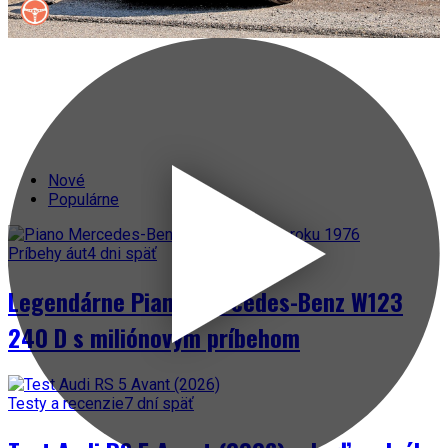
Nové
Populárne
Príbehy áut
4 dni späť
Legendárne Piano Mercedes-Benz W123
240 D s miliónovým príbehom
Testy a recenzie
7 dní späť