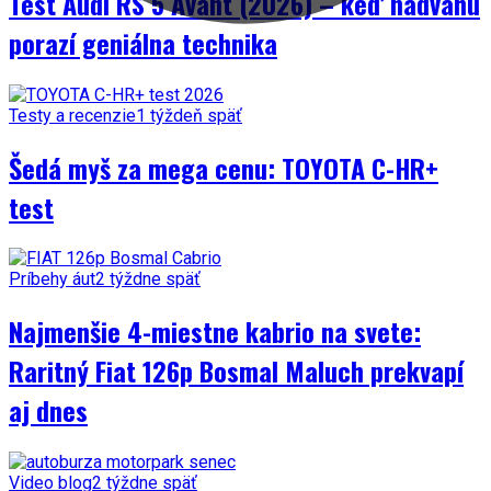
Test Audi RS 5 Avant (2026) – keď nadváhu
porazí geniálna technika
Testy a recenzie
1 týždeň späť
Šedá myš za mega cenu: TOYOTA C-HR+
test
Príbehy áut
2 týždne späť
Najmenšie 4-miestne kabrio na svete:
Raritný Fiat 126p Bosmal Maluch prekvapí
aj dnes
Video blog
2 týždne späť