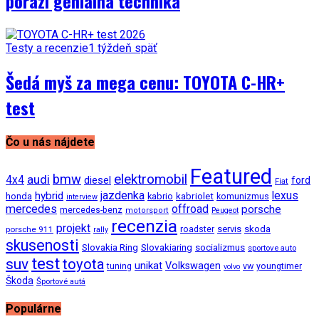
porazí geniálna technika
Testy a recenzie
1 týždeň späť
Šedá myš za mega cenu: TOYOTA C-HR+
test
Čo u nás nájdete
Featured
bmw
elektromobil
audi
4x4
diesel
ford
Fiat
jazdenka
hybrid
lexus
kabriolet
honda
kabrio
komunizmus
interview
mercedes
offroad
porsche
mercedes-benz
motorsport
Peugeot
recenzia
projekt
roadster
servis
skoda
porsche 911
rally
skusenosti
Slovakia Ring
Slovakiaring
socializmus
sportove auto
test
suv
toyota
unikat
Volkswagen
tuning
vw
youngtimer
volvo
Škoda
Športové autá
Populárne