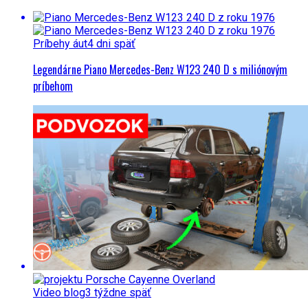
Príbehy áut
4 dni späť
Legendárne Piano Mercedes-Benz W123 240 D s miliónovým
príbehom
Video blog
3 týždne späť