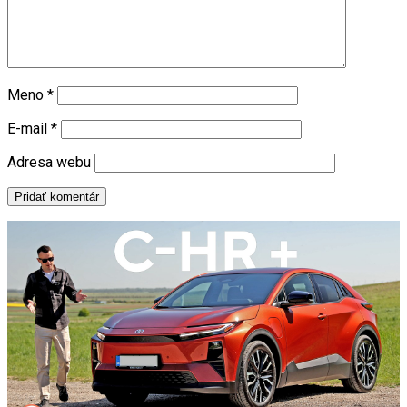
Meno
*
E-mail
*
Adresa webu