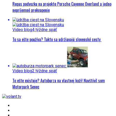
Repas podvozku na projekte Porsche Cayenne Overland a jedno
nepríjemné prekvapenie
Video blog
4 týždne späť
To sa ešte používa? Takto sa udržiavajú slovenské cesty
Video blog
2 týždne späť
To ešte existuje? Autoburza na vlastnej koži! Navštívil som
Motorpark Senec