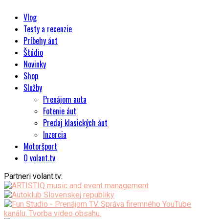
Vlog
Testy a recenzie
Príbehy áut
Štúdio
Novinky
Shop
Služby
Prenájom auta
Fotenie áut
Predaj klasických áut
Inzercia
Motoršport
O volant.tv
Partneri volant.tv: