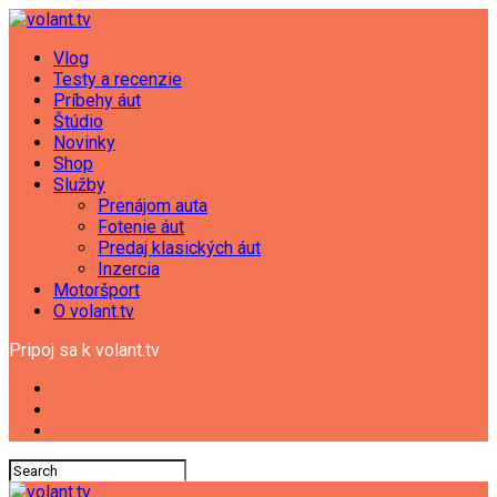
Vlog
Testy a recenzie
Príbehy áut
Štúdio
Novinky
Shop
Služby
Prenájom auta
Fotenie áut
Predaj klasických áut
Inzercia
Motoršport
O volant.tv
Pripoj sa k volant.tv