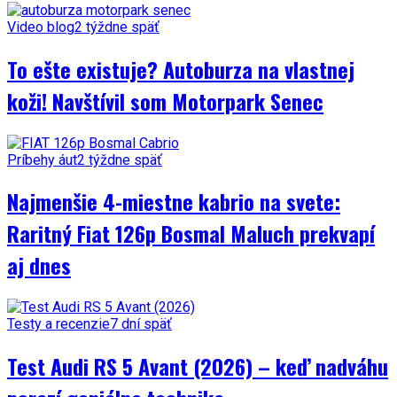
Video blog
2 týždne späť
To ešte existuje? Autoburza na vlastnej
koži! Navštívil som Motorpark Senec
Príbehy áut
2 týždne späť
Najmenšie 4-miestne kabrio na svete:
Raritný Fiat 126p Bosmal Maluch prekvapí
aj dnes
Testy a recenzie
7 dní späť
Test Audi RS 5 Avant (2026) – keď nadváhu