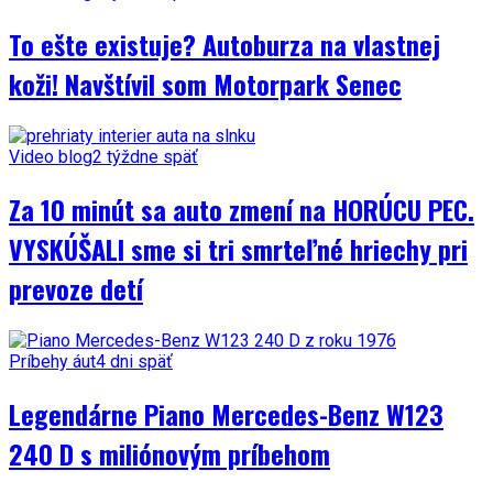
To ešte existuje? Autoburza na vlastnej
koži! Navštívil som Motorpark Senec
Video blog
2 týždne späť
Za 10 minút sa auto zmení na HORÚCU PEC.
VYSKÚŠALI sme si tri smrteľné hriechy pri
prevoze detí
Príbehy áut
4 dni späť
Legendárne Piano Mercedes-Benz W123
240 D s miliónovým príbehom