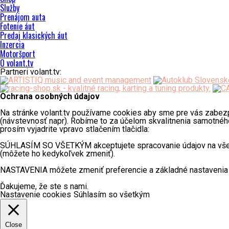
Služby
Prenájom auta
Fotenie áut
Predaj klasických áut
Inzercia
Motoršport
O volant.tv
Partneri volant.tv:
Ochrana osobných údajov
Na stránke volant.tv používame cookies aby sme pre vás zabezpeči
(návstevnosť napr). Robíme to za účelom skvalitnenia samotného
prosím vyjadrite vpravo stlačením tlačidla:
SÚHLASÍM SO VŠETKÝM akceptujete spracovanie údajov na všetky 
(môžete ho kedykoľvek zmeniť).
NASTAVENIA môžete zmeniť preferencie a základné nastavenia 
Ďakujeme, že ste s nami.
Nastavenie cookies
Súhlasím so všetkým
Close