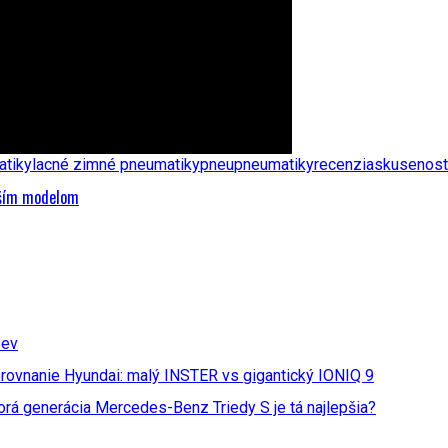
atiky
lacné zimné pneumatiky
pneu
pneumatiky
recenzia
skusenost
arším modelom