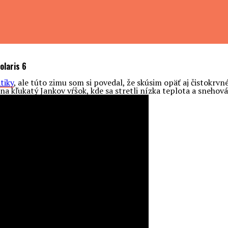
olaris 6
tiky
, ale túto zimu som si povedal, že skúsim opäť aj čistokrvn
a kľukatý Jankov vŕšok, kde sa stretli nízka teplota a snehová