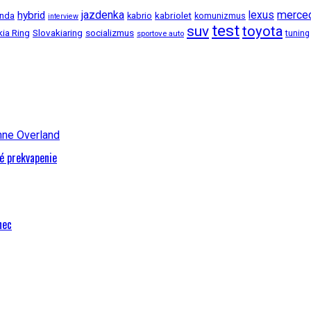
jazdenka
merce
hybrid
lexus
kabriolet
nda
kabrio
komunizmus
interview
test
suv
toyota
kia Ring
Slovakiaring
socializmus
tuning
sportove auto
é prekvapenie
nec