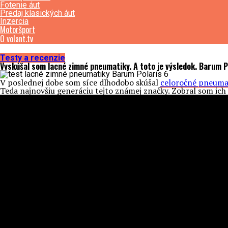
Fotenie áut
Predaj klasických áut
Inzercia
Motoršport
O volant.tv
Testy a recenzie
Vyskúšal som lacné zimné pneumatiky. A toto je výsledok. Barum P
V poslednej dobe som síce dlhodobo skúšal
celoročné pneuma
Teda najnovšiu generáciu tejto známej značky. Zobral som ich n