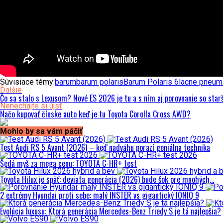
Súvisiace témy:
barum
barum polaris
Barum Polaris 6
lacne pneum
Ďalšie
Čo sa stalo s Lexusom? Nové ES 2026 je tu a s ním aj porovnanie so st
Nenechajte si újsť
Načo kupovať čínske auto keď je tu Toyota Corolla Cross AWD?
Mohlo by sa vám páčiť
Test Audi RS 5 Avant (2026) – keď nadváhu porazí geniálna technika
Šedá myš za mega cenu: TOYOTA C-HR+ test
Toyota Hilux je späť: deviata generácia (2026) bude šok pre mnohých…
2 extrémy Hyundai proti sebe: malý INSTER vs gigantický IONIQ 9
Evolúcia luxusu: Ktorá generácia Mercedes-Benz Triedy S je tá najlepšia?