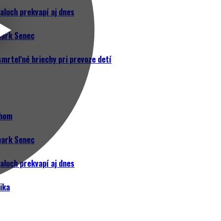
aluch prekvapí aj dnes
rpark Senec
mrteľné hriechy pri prevoze detí
ehom
rpark Senec
aluch prekvapí aj dnes
ika