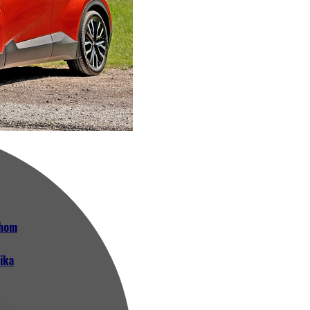
ehom
ika