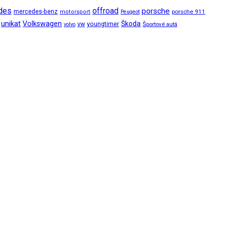
des
offroad
porsche
mercedes-benz
porsche 911
motorsport
Peugeot
unikat
Volkswagen
Škoda
vw
youngtimer
Športové autá
volvo