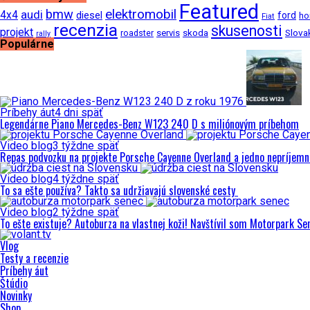
Featured
bmw
elektromobil
audi
4x4
diesel
ford
ho
Fiat
recenzia
skusenosti
projekt
Slova
roadster
servis
skoda
rally
Populárne
Príbehy áut
4 dni späť
Legendárne Piano Mercedes-Benz W123 240 D s miliónovým príbehom
Video blog
3 týždne späť
Repas podvozku na projekte Porsche Cayenne Overland a jedno nepríjemn
Video blog
4 týždne späť
To sa ešte používa? Takto sa udržiavajú slovenské cesty
Video blog
2 týždne späť
To ešte existuje? Autoburza na vlastnej koži! Navštívil som Motorpark Se
Vlog
Testy a recenzie
Príbehy áut
Štúdio
Novinky
Shop