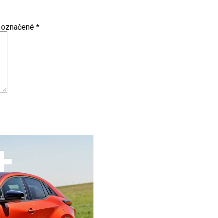
ú označené
*