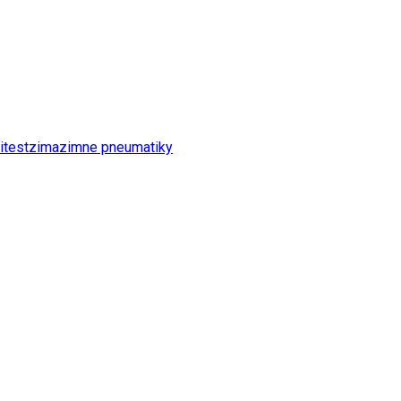
i
test
zima
zimne pneumatiky