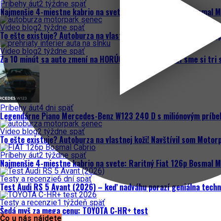
Príbehy áut
2 týždne späť
Najmenšie 4-miestne kabrio na svete: Raritný Fiat 126p Bosmal M
Video blog
2 týždne späť
To ešte existuje? Autoburza na vlastnej koži! Navštívil som Moto
Video blog
2 týždne späť
Za 10 minút sa auto zmení na HORÚCU PEC. VYSKÚŠALI sme si tri s
Príbehy áut
4 dni späť
Legendárne Piano Mercedes-Benz W123 240 D s miliónovým príb
Video blog
2 týždne späť
To ešte existuje? Autoburza na vlastnej koži! Navštívil som Moto
Príbehy áut
2 týždne späť
Najmenšie 4-miestne kabrio na svete: Raritný Fiat 126p Bosmal M
Testy a recenzie
6 dní späť
Test Audi RS 5 Avant (2026) – keď nadváhu porazí geniálna techn
Testy a recenzie
1 týždeň späť
Šedá myš za mega cenu: TOYOTA C-HR+ test
Čo u nás nájdete