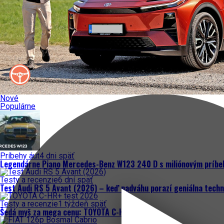
Nové
Populárne
Príbehy áut
4 dni späť
Legendárne Piano Mercedes-Benz W123 240 D s miliónovým príb
Testy a recenzie
6 dní späť
Test Audi RS 5 Avant (2026) – keď nadváhu porazí geniálna techn
Testy a recenzie
1 týždeň späť
Šedá myš za mega cenu: TOYOTA C-HR+ test