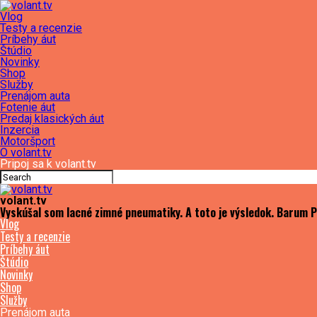
Vlog
Testy a recenzie
Príbehy áut
Štúdio
Novinky
Shop
Služby
Prenájom auta
Fotenie áut
Predaj klasických áut
Inzercia
Motoršport
O volant.tv
Pripoj sa k volant.tv
volant.tv
Vyskúšal som lacné zimné pneumatiky. A toto je výsledok. Barum P
Vlog
Testy a recenzie
Príbehy áut
Štúdio
Novinky
Shop
Služby
Prenájom auta