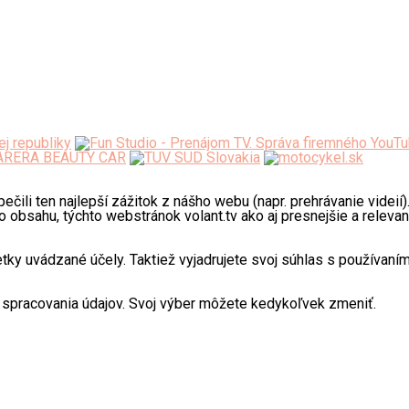
li ten najlepší zážitok z nášho webu (napr. prehrávanie videií).
 obsahu, týchto webstránok volant.tv ako aj presnejšie a releva
uvádzané účely. Taktiež vyjadrujete svoj súhlas s používaním 
spracovania údajov. Svoj výber môžete kedykoľvek zmeniť.