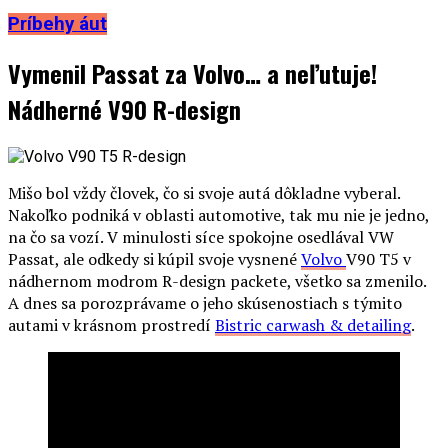
Príbehy áut
Vymenil Passat za Volvo… a neľutuje!
Nádherné V90 R-design
Mišo bol vždy človek, čo si svoje autá dôkladne vyberal.
Nakoľko podniká v oblasti automotive, tak mu nie je jedno,
na čo sa vozí. V minulosti síce spokojne osedlával VW
Passat, ale odkedy si kúpil svoje vysnené
Volvo
V90 T5 v
nádhernom modrom R-design packete, všetko sa zmenilo.
A dnes sa porozprávame o jeho skúsenostiach s týmito
autami v krásnom prostredí
Bistric carwash & detailing
.