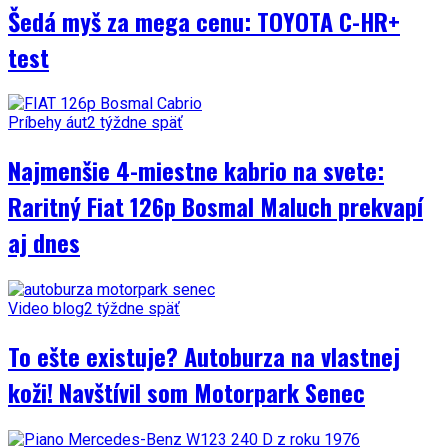
Šedá myš za mega cenu: TOYOTA C-HR+
test
Príbehy áut
2 týždne späť
Najmenšie 4-miestne kabrio na svete:
Raritný Fiat 126p Bosmal Maluch prekvapí
aj dnes
Video blog
2 týždne späť
To ešte existuje? Autoburza na vlastnej
koži! Navštívil som Motorpark Senec