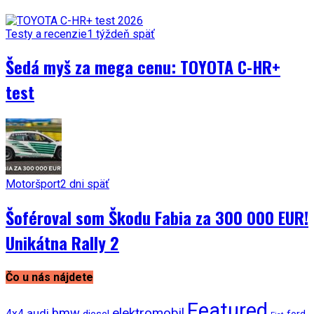
Testy a recenzie
1 týždeň späť
Šedá myš za mega cenu: TOYOTA C-HR+
test
Motoršport
2 dni späť
Šoféroval som Škodu Fabia za 300 000 EUR!
Unikátna Rally 2
Čo u nás nájdete
Featured
bmw
elektromobil
audi
4x4
diesel
ford