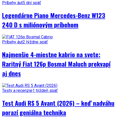
Príbehy áut
5 dní späť
Legendárne Piano Mercedes-Benz W123
240 D s miliónovým príbehom
Príbehy áut
2 týždne späť
Najmenšie 4-miestne kabrio na svete:
Raritný Fiat 126p Bosmal Maluch prekvapí
aj dnes
Testy a recenzie
1 týždeň späť
Test Audi RS 5 Avant (2026) – keď nadváhu
porazí geniálna technika