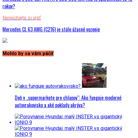
rokov?
Nenechajte si újsť
Mercedes CL 63 AMG (C216) je stále úžasné vozenie
Mohlo by sa vám páčiť
Deň v „supermarkete pre chlapov“: Ako funguje moderné
autovrakovisko a aké poklady ukrýva?