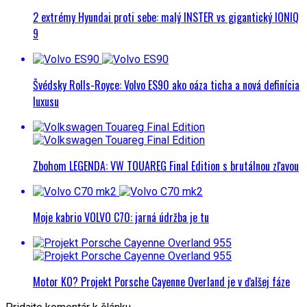
2 extrémy Hyundai proti sebe: malý INSTER vs gigantický IONIQ
9
Švédsky Rolls-Royce: Volvo ES90 ako oáza ticha a nová definícia
luxusu
Zbohom LEGENDA: VW TOUAREG Final Edition s brutálnou zľavou
Moje kabrio VOLVO C70: jarná údržba je tu
Motor KO? Projekt Porsche Cayenne Overland je v ďalšej fáze