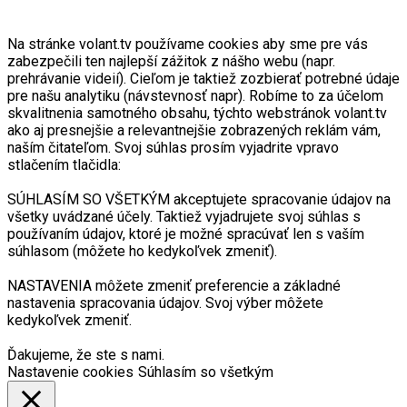
Na stránke volant.tv používame cookies aby sme pre vás
zabezpečili ten najlepší zážitok z nášho webu (napr.
prehrávanie videií). Cieľom je taktiež zozbierať potrebné údaje
pre našu analytiku (návstevnosť napr). Robíme to za účelom
skvalitnenia samotného obsahu, týchto webstránok volant.tv
ako aj presnejšie a relevantnejšie zobrazených reklám vám,
naším čitateľom. Svoj súhlas prosím vyjadrite vpravo
stlačením tlačidla:
SÚHLASÍM SO VŠETKÝM akceptujete spracovanie údajov na
všetky uvádzané účely. Taktiež vyjadrujete svoj súhlas s
používaním údajov, ktoré je možné spracúvať len s vaším
súhlasom (môžete ho kedykoľvek zmeniť).
NASTAVENIA môžete zmeniť preferencie a základné
nastavenia spracovania údajov. Svoj výber môžete
kedykoľvek zmeniť.
Ďakujeme, že ste s nami.
Nastavenie cookies
Súhlasím so všetkým