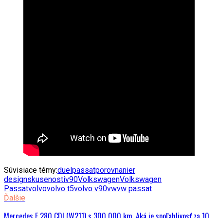
Súvisiace témy:
duel
passat
porovnanie
r
design
skusenosti
v90
Volkswagen
Volkswagen
Passat
volvo
volvo t5
volvo v90
vw
vw passat
Ďalšie
Mercedes E 280 CDI (W211) s 300 000 km. Aká je spoľahlivosť za 10