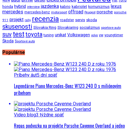
Fiat
jazdenka
hybrid
lexus
kabriolet
honda
kabrio
komunizmus
interview
mercedes
offroad
porsche
mercedes-benz
motorsport
porsche
Peugeot
recenzia
projekt
roadster
servis
skoda
911
rally
skusenosti
Slovakia Ring
Slovakiaring
socializmus
sportove auto
test
suv
toyota
unikat
Volkswagen
tuning
vw
youngtimer
volvo
Škoda
Športové autá
Populárne
Príbehy áut
5 dní späť
Legendárne Piano Mercedes-Benz W123 240 D s miliónovým
príbehom
Video blog
3 týždne späť
Repas podvozku na projekte Porsche Cayenne Overland a jedno