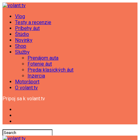
Vlog
Testy a recenzie
Príbehy áut
Štúdio
Novinky
Shop
Služby
Prenájom auta
Fotenie áut
Predaj klasických áut
Inzercia
Motoršport
O volant.tv
Pripoj sa k volant.tv