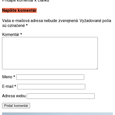
Pridajte komentár k článku
Napíšte komentár
Vaša e-mailová adresa nebude zverejnená.
Vyžadované polia
sú označené
*
Komentár
*
Meno
*
E-mail
*
Adresa webu