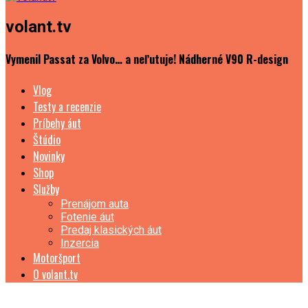
volant.tv
Vymenil Passat za Volvo… a neľutuje! Nádherné V90 R-design
Vlog
Testy a recenzie
Príbehy áut
Štúdio
Novinky
Shop
Služby
Prenájom auta
Fotenie áut
Predaj klasických áut
Inzercia
Motoršport
O volant.tv