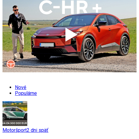
Nové
Populárne
Motoršport
2 dni späť