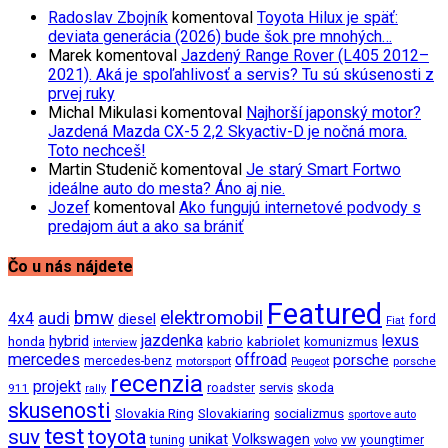
Radoslav Zbojník
komentoval
Toyota Hilux je späť:
deviata generácia (2026) bude šok pre mnohých…
Marek
komentoval
Jazdený Range Rover (L405 2012–
2021). Aká je spoľahlivosť a servis? Tu sú skúsenosti z
prvej ruky
Michal Mikulasi
komentoval
Najhorší japonský motor?
Jazdená Mazda CX-5 2,2 Skyactiv-D je nočná mora.
Toto nechceš!
Martin Studenič
komentoval
Je starý Smart Fortwo
ideálne auto do mesta? Áno aj nie.
Jozef
komentoval
Ako fungujú internetové podvody s
predajom áut a ako sa brániť
Čo u nás nájdete
Featured
bmw
elektromobil
audi
4x4
diesel
ford
Fiat
jazdenka
hybrid
lexus
kabriolet
honda
kabrio
komunizmus
interview
mercedes
offroad
porsche
mercedes-benz
motorsport
porsche
Peugeot
recenzia
projekt
roadster
servis
skoda
911
rally
skusenosti
Slovakia Ring
Slovakiaring
socializmus
sportove auto
test
suv
toyota
unikat
Volkswagen
tuning
vw
youngtimer
volvo