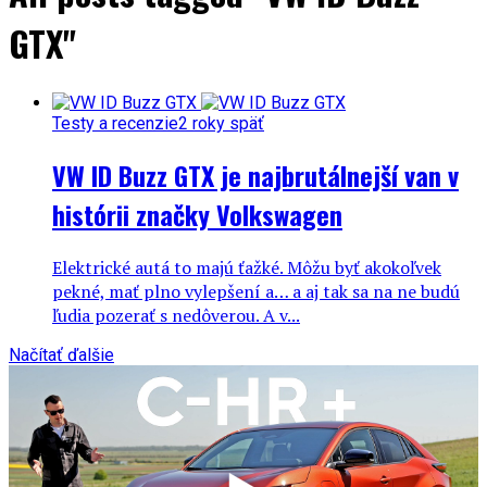
GTX"
Testy a recenzie
2 roky späť
VW ID Buzz GTX je najbrutálnejší van v
histórii značky Volkswagen
Elektrické autá to majú ťažké. Môžu byť akokoľvek
pekné, mať plno vylepšení a… a aj tak sa na ne budú
ľudia pozerať s nedôverou. A v...
Načítať ďalšie