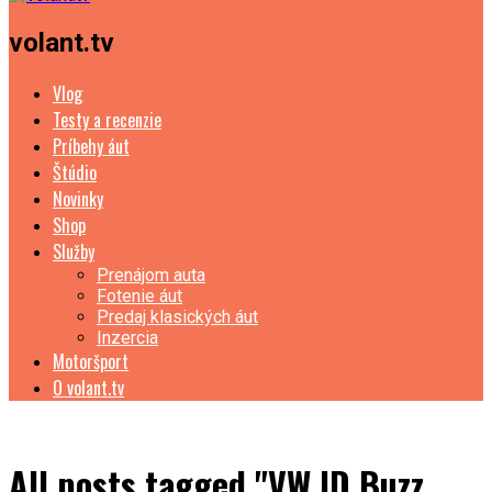
volant.tv
Vlog
Testy a recenzie
Príbehy áut
Štúdio
Novinky
Shop
Služby
Prenájom auta
Fotenie áut
Predaj klasických áut
Inzercia
Motoršport
O volant.tv
All posts tagged "VW ID Buzz