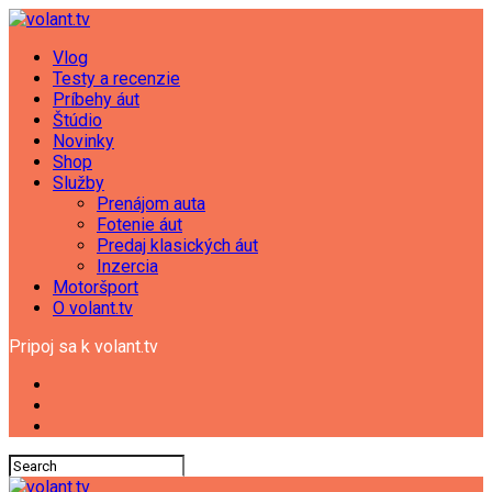
Vlog
Testy a recenzie
Príbehy áut
Štúdio
Novinky
Shop
Služby
Prenájom auta
Fotenie áut
Predaj klasických áut
Inzercia
Motoršport
O volant.tv
Pripoj sa k volant.tv