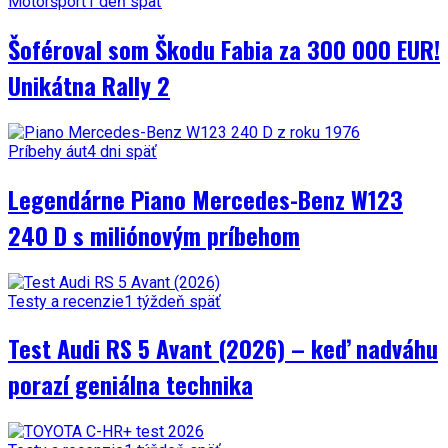
Motoršport
1 deň späť
Šoféroval som Škodu Fabia za 300 000 EUR!
Unikátna Rally 2
Príbehy áut
4 dni späť
Legendárne Piano Mercedes-Benz W123
240 D s miliónovým príbehom
Testy a recenzie
1 týždeň späť
Test Audi RS 5 Avant (2026) – keď nadváhu
porazí geniálna technika