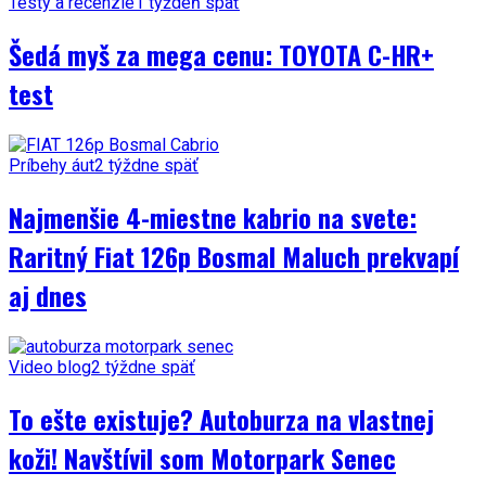
Testy a recenzie
1 týždeň späť
Šedá myš za mega cenu: TOYOTA C-HR+
test
Príbehy áut
2 týždne späť
Najmenšie 4-miestne kabrio na svete:
Raritný Fiat 126p Bosmal Maluch prekvapí
aj dnes
Video blog
2 týždne späť
To ešte existuje? Autoburza na vlastnej
koži! Navštívil som Motorpark Senec