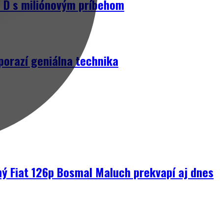
D s miliónovým príbehom
porazí geniálna technika
ný Fiat 126p Bosmal Maluch prekvapí aj dnes