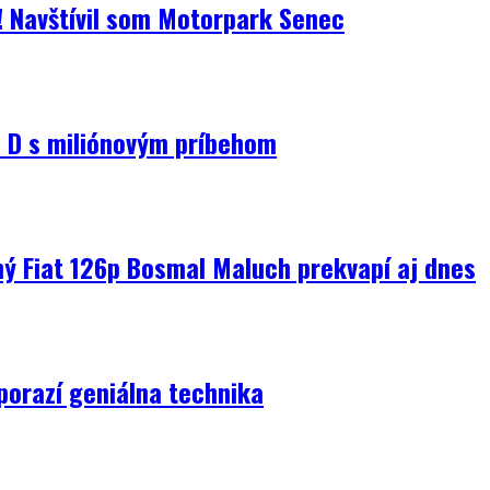
i! Navštívil som Motorpark Senec
D s miliónovým príbehom
ný Fiat 126p Bosmal Maluch prekvapí aj dnes
porazí geniálna technika