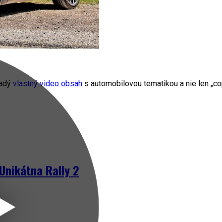
radý
vlastný video obsah
s automobilovou tematikou a nie len „cop
Unikátna Rally 2