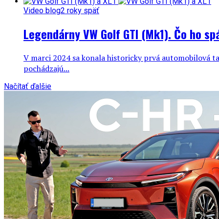
Video blog
2 roky späť
Legendárny VW Golf GTI (Mk1). Čo ho sp
V marci 2024 sa konala historicky prvá automobilová ta
pochádzajú...
Načítať ďalšie