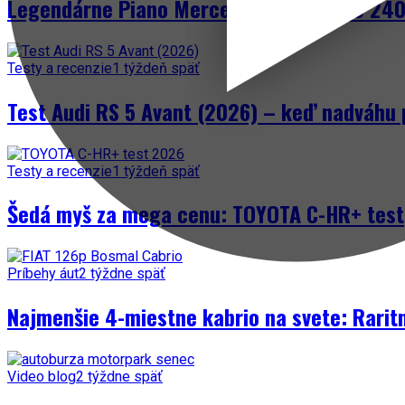
Legendárne Piano Mercedes-Benz W123 240 
Testy a recenzie
1 týždeň späť
Test Audi RS 5 Avant (2026) – keď nadváhu 
Testy a recenzie
1 týždeň späť
Šedá myš za mega cenu: TOYOTA C-HR+ test
Príbehy áut
2 týždne späť
Najmenšie 4-miestne kabrio na svete: Rarit
Video blog
2 týždne späť