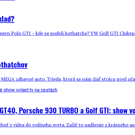
klad?
n Polo GTI – kde sa podeli hothatche? VW Golf GTI Clubsport
hothatchov
MEGA zábavné auto. Trieda, ktorá sa nám žiaľ stráca pred očami.
 GT40, Porsche 930 TURBO a Golf GTI: show vo
osť z videa do reálneho sveta. Zažiť to nadšenie z krásneho aut