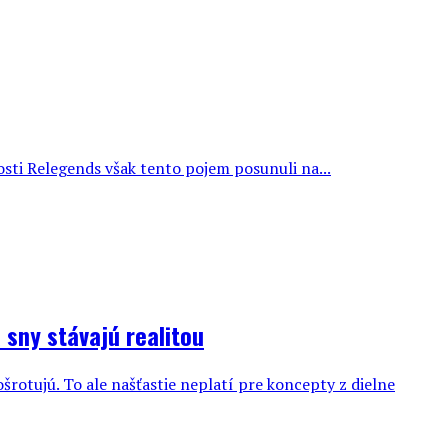
osti Relegends však tento pojem posunuli na...
 sny stávajú realitou
šrotujú. To ale našťastie neplatí pre koncepty z dielne