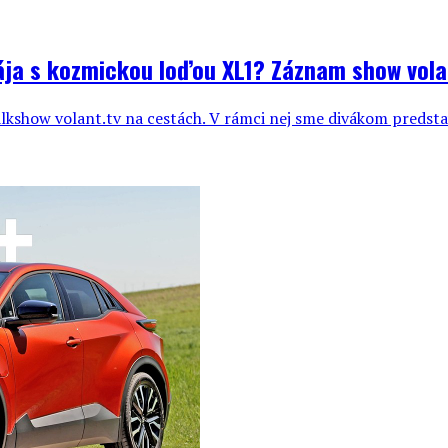
ája s kozmickou loďou XL1? Záznam show vola
lkshow volant.tv na cestách. V rámci nej sme divákom predstav