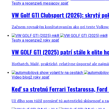
Testy a recenzie
6 mesiacov späť
VW Golf GTI Clubsport (2026): skrytý po
Začnem rovnakým konštatovaním ako pri teste Volkswage
Testy a recenzie
2 roky späť
VW GOLF GTI (2025) patrí stále k elite 
Hothatch. Malé, praktické, relatívne úsporné ale najmä 
Video blog
2 roky späť
Keď sa stretnú Ferrari Testarossa, Ford
Už dlho som túžil preniesť tú autentickú skúsenosť a rad