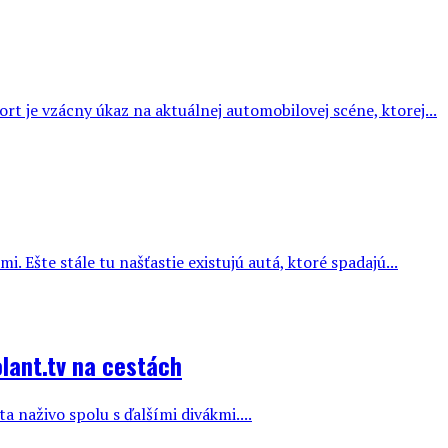
 je vzácny úkaz na aktuálnej automobilovej scéne, ktorej...
 Ešte stále tu našťastie existujú autá, ktoré spadajú...
lant.tv na cestách
a naživo spolu s ďalšími divákmi....