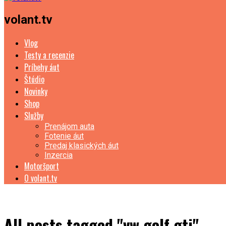
volant.tv
Vlog
Testy a recenzie
Príbehy áut
Štúdio
Novinky
Shop
Služby
Prenájom auta
Fotenie áut
Predaj klasických áut
Inzercia
Motoršport
O volant.tv
All posts tagged "vw golf gti"