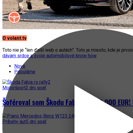
O volant.tv
Toto nie je “len ďalší web o autách”. Toto je miesto, kde je prvo
dávam srdce a svoje automobilové know how
.
Nové
Populárne
Motoršport
2 dni späť
Šoféroval som Škodu Fabia za 300 000 EUR! 
Príbehy áut
5 dní späť