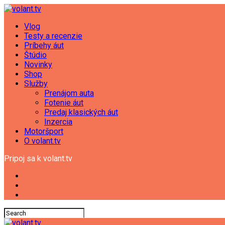
Vlog
Testy a recenzie
Príbehy áut
Štúdio
Novinky
Shop
Služby
Prenájom auta
Fotenie áut
Predaj klasických áut
Inzercia
Motoršport
O volant.tv
Pripoj sa k volant.tv