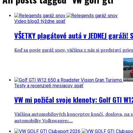
Video blog
3 týždne späť
VŠETKY plagátové autá v JEDNEJ garáži! 
Keď sa povie garáž snov, väčšina z nás si predstaví pri
Testy a recenzie
6 mesiacov späť
VW mi požičal svoje klenoty: Golf GTI W
Väčšina automobilových konceptov končí, doslova, na sm
automobilky Volkswagen:...