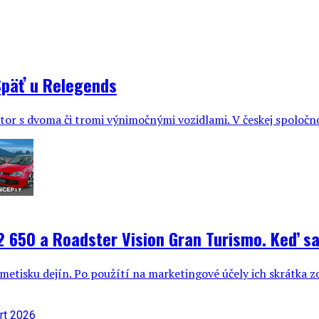
Späť u Relegends
estor s dvoma či tromi výnimočnými vozidlami. V českej spoločn
12 650 a Roadster Vision Gran Turismo. Keď sa
etisku dejín. Po použítí na marketingové účely ich skrátka zo