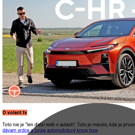
O volant.tv
Toto nie je “len ďalší web o autách”. Toto je miesto, kde je prvo
dávam srdce a svoje automobilové know how
.