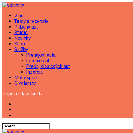
Vlog
Testy a recenzie
Príbehy áut
Štúdio
Novinky
Shop
Služby
Prenájom auta
Fotenie áut
Predaj klasických áut
Inzercia
Motoršport
O volant.tv
Pripoj sa k volant.tv