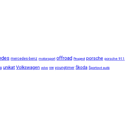
edes
offroad
porsche
mercedes-benz
motorsport
porsche 911
Peugeot
unikat
Volkswagen
Škoda
ng
vw
youngtimer
Športové autá
volvo