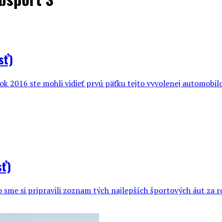
sť)
k 2016 ste mohli vidieť prvú päťku tejto vyvolenej automobilo
sť)
to sme si pripravili zoznam tých najlepších športových áut za r