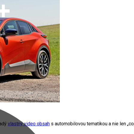
radý
vlastný video obsah
s automobilovou tematikou a nie len „cop