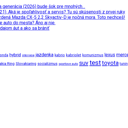
ata generácia (2026) bude šok pre mnohých…
. Aká je spoľahlivosť a servis? Tu sú skúsenosti z prvej ruky
zdená Mazda CX-5 2,2 Skyactiv-D je nočná mora. Toto nechceš!
e auto do mesta? Áno aj nie.
dajom áut a ako sa brániť
jazdenka
merc
hybrid
lexus
kabriolet
onda
kabrio
komunizmus
interview
test
suv
toyota
akia Ring
Slovakiaring
socializmus
tuni
sportove auto