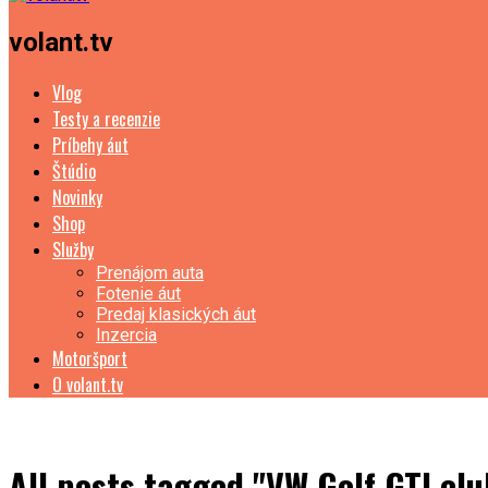
volant.tv
Vlog
Testy a recenzie
Príbehy áut
Štúdio
Novinky
Shop
Služby
Prenájom auta
Fotenie áut
Predaj klasických áut
Inzercia
Motoršport
O volant.tv
All posts tagged "VW Golf GTI clu