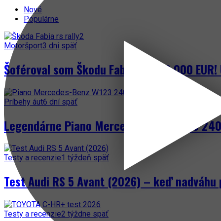
Nové
Populárne
Motoršport
3 dni späť
Šoféroval som Škodu Fabia za 300 000 EUR! 
Príbehy áut
6 dní späť
Legendárne Piano Mercedes-Benz W123 240 
Testy a recenzie
1 týždeň späť
Test Audi RS 5 Avant (2026) – keď nadváhu 
Testy a recenzie
2 týždne späť