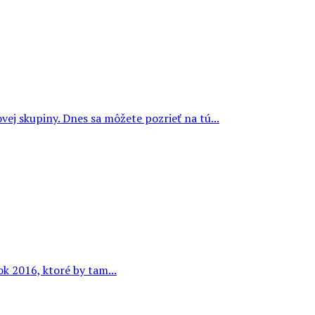
vej skupiny. Dnes sa môžete pozrieť na tú...
ok 2016, ktoré by tam...