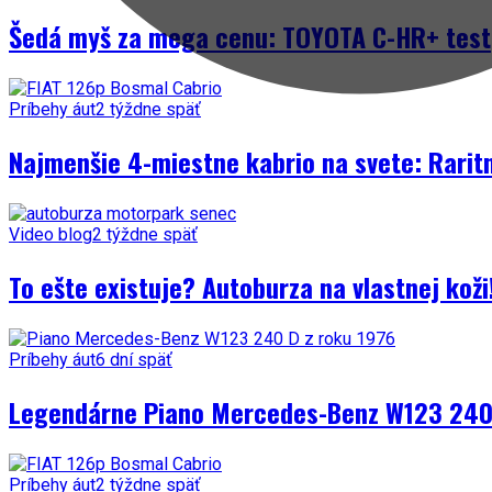
Šedá myš za mega cenu: TOYOTA C-HR+ test
Príbehy áut
2 týždne späť
Najmenšie 4-miestne kabrio na svete: Rarit
Video blog
2 týždne späť
To ešte existuje? Autoburza na vlastnej kož
Príbehy áut
6 dní späť
Legendárne Piano Mercedes-Benz W123 240 
Príbehy áut
2 týždne späť