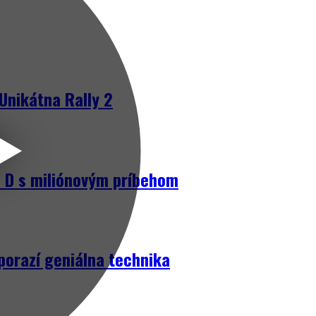
Unikátna Rally 2
D s miliónovým príbehom
porazí geniálna technika