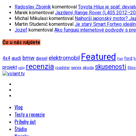
Radoslav Zbojník
komentoval
Toyota Hilux je späť: devi
Marek
komentoval
Jazdený Range Rover (L405 2012–2021)
Michal Mikulasi
komentoval
Najhorší japonský motor? Ja
Martin Studenič
komentoval
Je starý Smart Fortwo ideáln
Jozef
komentoval
Ako fungujú internetové podvody s pre
Čo u nás nájdete
Featured
bmw
elektromobil
audi
4x4
diesel
ford
h
Fiat
recenzia
skusenosti
projekt
Slov
roadster
servis
skoda
rally
Vlog
Testy a recenzie
Príbehy áut
Štúdio