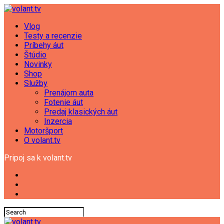
Vlog
Testy a recenzie
Príbehy áut
Štúdio
Novinky
Shop
Služby
Prenájom auta
Fotenie áut
Predaj klasických áut
Inzercia
Motoršport
O volant.tv
Pripoj sa k volant.tv