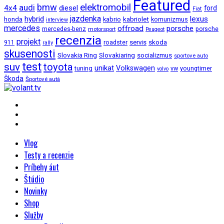
Featured
bmw
elektromobil
audi
4x4
diesel
ford
Fiat
jazdenka
hybrid
lexus
kabriolet
honda
kabrio
komunizmus
interview
mercedes
offroad
porsche
mercedes-benz
motorsport
porsche
Peugeot
recenzia
projekt
roadster
servis
skoda
911
rally
skusenosti
Slovakia Ring
Slovakiaring
socializmus
sportove auto
test
suv
toyota
unikat
Volkswagen
tuning
vw
youngtimer
volvo
Škoda
Športové autá
Vlog
Testy a recenzie
Príbehy áut
Štúdio
Novinky
Shop
Služby