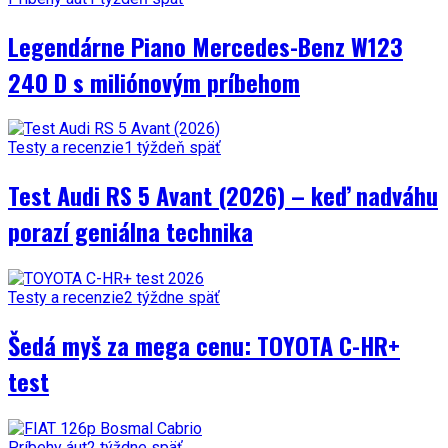
Legendárne Piano Mercedes-Benz W123
240 D s miliónovým príbehom
Testy a recenzie
1 týždeň späť
Test Audi RS 5 Avant (2026) – keď nadváhu
porazí geniálna technika
Testy a recenzie
2 týždne späť
Šedá myš za mega cenu: TOYOTA C-HR+
test
Príbehy áut
2 týždne späť