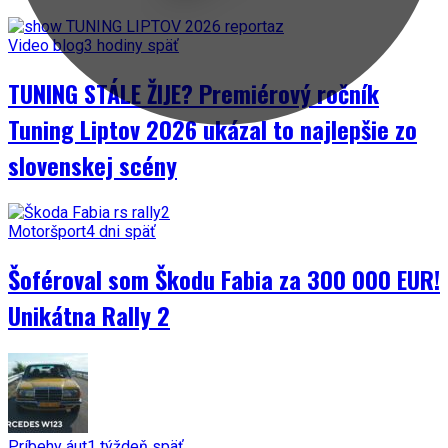
Video blog
3 hodiny späť
TUNING STÁLE ŽIJE? Premiérový ročník
Tuning Liptov 2026 ukázal to najlepšie zo
slovenskej scény
Motoršport
4 dni späť
Šoféroval som Škodu Fabia za 300 000 EUR!
Unikátna Rally 2
Príbehy áut
1 týždeň späť