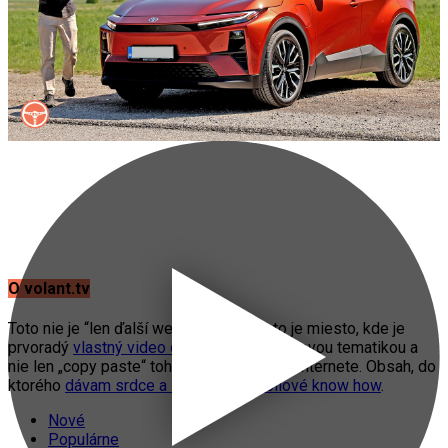
O volant.tv
Toto nie je “len ďalší web o autách”. Toto je miesto, kde je
prvoradý
vlastný video obsah
s automobilovou tematikou a
nie len „copy paste“ toho, čo práve fičí na internete. Obsah, do
ktorého
dávam srdce a svoje automobilové know how
.
Nové
Populárne