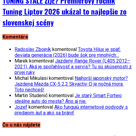
TUNING STÁLE ŽIJE? Premiérový ročník
Tuning Liptov 2026 ukázal to najlepšie zo
slovenskej scény
Komentáre
Radoslav Zbojník
komentoval
Toyota Hilux je späť:
deviata generácia (2026) bude šok pre mnohých…
Marek
komentoval
Jazdený Range Rover (L405 2012–
2021). Aká je spoľahlivosť a servis? Tu sú skúsenosti z
prvej ruky
Michal Mikulasi
komentoval
Najhorší japonský motor?
Jazdená Mazda CX-5 2,2 Skyactiv-D je nočná mora.
Toto nechceš!
Martin Studenič
komentoval
Je starý Smart Fortwo
ideálne auto do mesta? Áno aj nie.
Jozef
komentoval
Ako fungujú internetové podvody s
predajom áut a ako sa brániť
Čo u nás nájdete