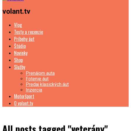
volant.tv
Vlog
Testy a recenzie
Príbehy áut
Štúdio
Novinky
Shop
Služby
Prenájom auta
Fotenie áut
Predaj klasických áut
Inzercia
Motoršport
O volant.tv
All posts tagged "veterány"