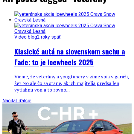
Video blog
2 roky späť
Klasické autá na slovenskom snehu a
ľade: to je Icewheels 2025
Vieme, že veterány a yougtimery v zime spia v garáži,
že? No ale čo sa stane, ak ich majitelia predsa len
vytiahnu von a to rovno...
Načítať ďalšie