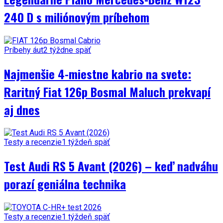
240 D s miliónovým príbehom
Príbehy áut
2 týždne späť
Najmenšie 4-miestne kabrio na svete:
Raritný Fiat 126p Bosmal Maluch prekvapí
aj dnes
Testy a recenzie
1 týždeň späť
Test Audi RS 5 Avant (2026) – keď nadváhu
porazí geniálna technika
Testy a recenzie
1 týždeň späť