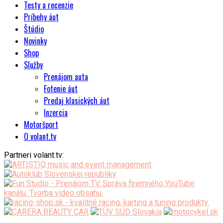
Testy a recenzie
Príbehy áut
Štúdio
Novinky
Shop
Služby
Prenájom auta
Fotenie áut
Predaj klasických áut
Inzercia
Motoršport
O volant.tv
Partneri volant.tv: