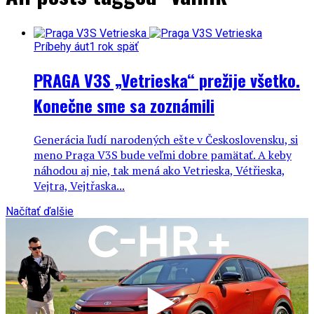
Príbehy áut
1 rok späť
PRAGA V3S „Vetrieska“ prežije všetko.
Konečne sme sa zoznámili
Generácia ľudí narodených ešte v Československu, si
meno Praga V3S bude veľmi dobre pamätať. A keby
náhodou aj nie, tak mená ako Vetrieska, Vétřieska,
Vejtra, Vejtřaska...
Načítať ďalšie