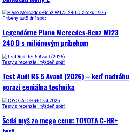
Príbehy áut
5 dní späť
Legendárne Piano Mercedes-Benz W123
240 D s miliónovým príbehom
Testy a recenzie
1 týždeň späť
Test Audi RS 5 Avant (2026) – keď nadváhu
porazí geniálna technika
Testy a recenzie
1 týždeň späť
Šedá myš za mega cenu: TOYOTA C-HR+
test