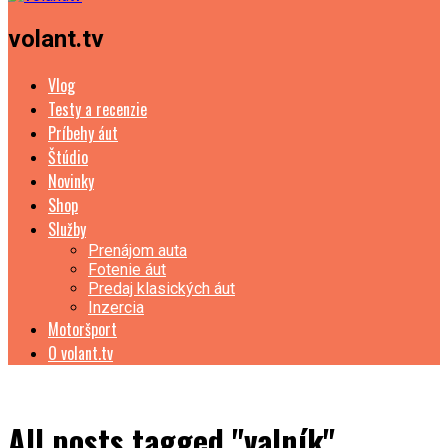
volant.tv
Vlog
Testy a recenzie
Príbehy áut
Štúdio
Novinky
Shop
Služby
Prenájom auta
Fotenie áut
Predaj klasických áut
Inzercia
Motoršport
O volant.tv
All posts tagged "valník"