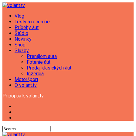
Vlog
Testy a recenzie
Príbehy áut
Štúdio
Novinky
Shop
Služby
Prenájom auta
Fotenie áut
Predaj klasických áut
Inzercia
Motoršport
O volant.tv
Pripoj sa k volant.tv