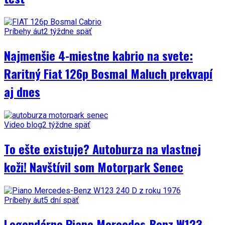
Príbehy áut
2 týždne späť
Najmenšie 4-miestne kabrio na svete:
Raritný Fiat 126p Bosmal Maluch prekvapí
aj dnes
Video blog
2 týždne späť
To ešte existuje? Autoburza na vlastnej
koži! Navštívil som Motorpark Senec
Príbehy áut
5 dní späť
Legendárne Piano Mercedes-Benz W123