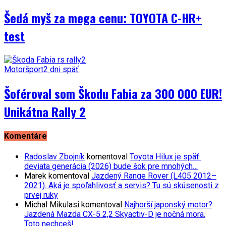
Šedá myš za mega cenu: TOYOTA C-HR+
test
Motoršport
2 dni späť
Šoféroval som Škodu Fabia za 300 000 EUR!
Unikátna Rally 2
Komentáre
Radoslav Zbojník
komentoval
Toyota Hilux je späť:
deviata generácia (2026) bude šok pre mnohých…
Marek
komentoval
Jazdený Range Rover (L405 2012–
2021). Aká je spoľahlivosť a servis? Tu sú skúsenosti z
prvej ruky
Michal Mikulasi
komentoval
Najhorší japonský motor?
Jazdená Mazda CX-5 2,2 Skyactiv-D je nočná mora.
Toto nechceš!