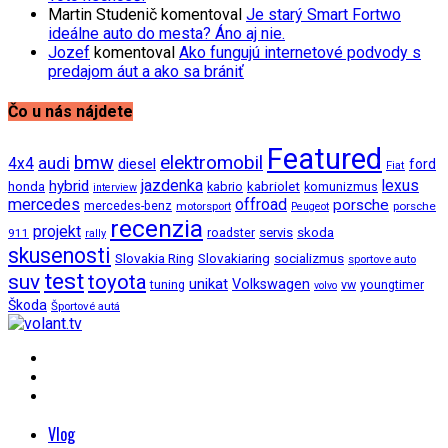
Martin Studenič
komentoval
Je starý Smart Fortwo
ideálne auto do mesta? Áno aj nie.
Jozef
komentoval
Ako fungujú internetové podvody s
predajom áut a ako sa brániť
Čo u nás nájdete
Featured
bmw
elektromobil
audi
4x4
diesel
ford
Fiat
jazdenka
hybrid
lexus
kabriolet
honda
kabrio
komunizmus
interview
mercedes
offroad
porsche
mercedes-benz
motorsport
porsche
Peugeot
recenzia
projekt
roadster
servis
skoda
911
rally
skusenosti
Slovakia Ring
Slovakiaring
socializmus
sportove auto
test
suv
toyota
unikat
Volkswagen
tuning
vw
youngtimer
volvo
Škoda
Športové autá
Vlog