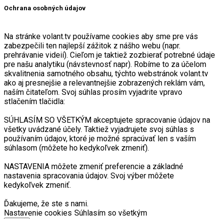
Ochrana osobných údajov
Na stránke volant.tv používame cookies aby sme pre vás
zabezpečili ten najlepší zážitok z nášho webu (napr.
prehrávanie videií). Cieľom je taktiež zozbierať potrebné údaje
pre našu analytiku (návstevnosť napr). Robíme to za účelom
skvalitnenia samotného obsahu, týchto webstránok volant.tv
ako aj presnejšie a relevantnejšie zobrazených reklám vám,
naším čitateľom. Svoj súhlas prosím vyjadrite vpravo
stlačením tlačidla:
SÚHLASÍM SO VŠETKÝM akceptujete spracovanie údajov na
všetky uvádzané účely. Taktiež vyjadrujete svoj súhlas s
používaním údajov, ktoré je možné spracúvať len s vaším
súhlasom (môžete ho kedykoľvek zmeniť).
NASTAVENIA môžete zmeniť preferencie a základné
nastavenia spracovania údajov. Svoj výber môžete
kedykoľvek zmeniť.
Ďakujeme, že ste s nami.
Nastavenie cookies
Súhlasím so všetkým