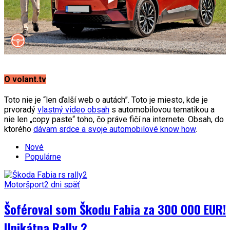
O volant.tv
Toto nie je “len ďalší web o autách”. Toto je miesto, kde je
prvoradý
vlastný video obsah
s automobilovou tematikou a
nie len „copy paste“ toho, čo práve fičí na internete. Obsah, do
ktorého
dávam srdce a svoje automobilové know how
.
Nové
Populárne
Motoršport
2 dni späť
Šoféroval som Škodu Fabia za 300 000 EUR!
Unikátna Rally 2