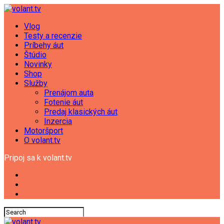
Vlog
Testy a recenzie
Príbehy áut
Štúdio
Novinky
Shop
Služby
Prenájom auta
Fotenie áut
Predaj klasických áut
Inzercia
Motoršport
O volant.tv
Pripoj sa k volant.tv