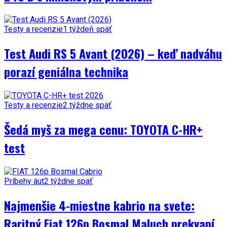
Testy a recenzie
1 týždeň späť
Test Audi RS 5 Avant (2026) – keď nadváhu
porazí geniálna technika
Testy a recenzie
2 týždne späť
Šedá myš za mega cenu: TOYOTA C-HR+
test
Príbehy áut
2 týždne späť
Najmenšie 4-miestne kabrio na svete:
Raritný Fiat 126p Bosmal Maluch prekvapí