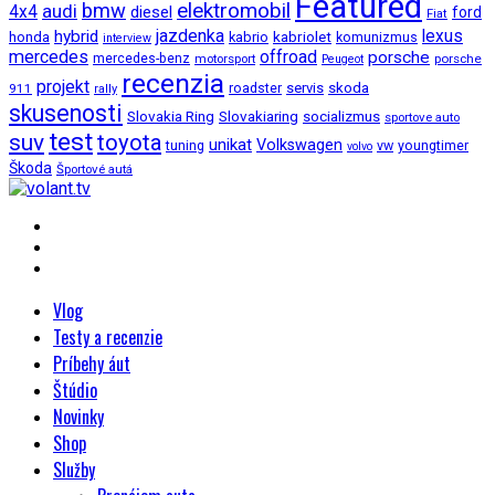
Featured
bmw
elektromobil
audi
4x4
diesel
ford
Fiat
jazdenka
hybrid
lexus
kabriolet
honda
kabrio
komunizmus
interview
mercedes
offroad
porsche
mercedes-benz
motorsport
porsche
Peugeot
recenzia
projekt
roadster
servis
skoda
911
rally
skusenosti
Slovakia Ring
Slovakiaring
socializmus
sportove auto
test
suv
toyota
unikat
Volkswagen
tuning
vw
youngtimer
volvo
Škoda
Športové autá
Vlog
Testy a recenzie
Príbehy áut
Štúdio
Novinky
Shop
Služby