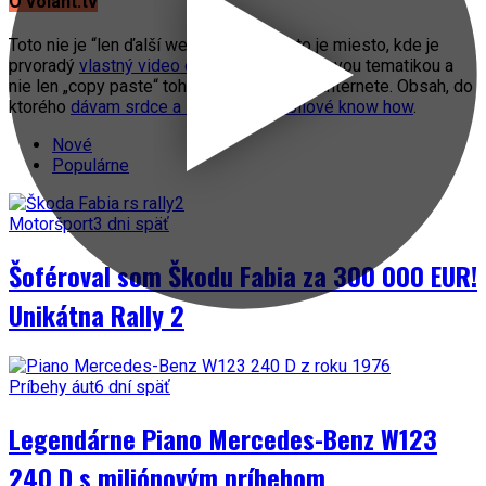
O volant.tv
Toto nie je “len ďalší web o autách”. Toto je miesto, kde je
prvoradý
vlastný video obsah
s automobilovou tematikou a
nie len „copy paste“ toho, čo práve fičí na internete. Obsah, do
ktorého
dávam srdce a svoje automobilové know how
.
Nové
Populárne
Motoršport
3 dni späť
Šoféroval som Škodu Fabia za 300 000 EUR!
Unikátna Rally 2
Príbehy áut
6 dní späť
Legendárne Piano Mercedes-Benz W123
240 D s miliónovým príbehom