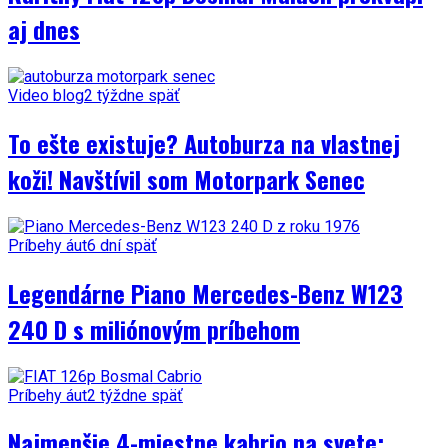
aj dnes
Video blog
2 týždne späť
To ešte existuje? Autoburza na vlastnej
koži! Navštívil som Motorpark Senec
Príbehy áut
6 dní späť
Legendárne Piano Mercedes-Benz W123
240 D s miliónovým príbehom
Príbehy áut
2 týždne späť
Najmenšie 4-miestne kabrio na svete: