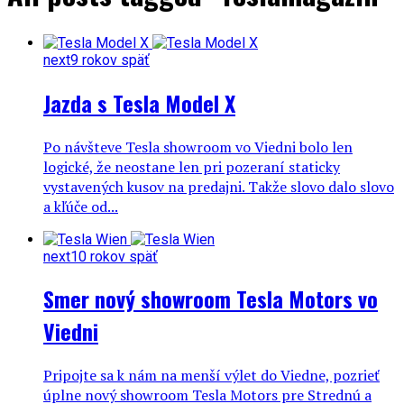
next
9 rokov späť
Jazda s Tesla Model X
Po návšteve Tesla showroom vo Viedni bolo len
logické, že neostane len pri pozeraní staticky
vystavených kusov na predajni. Takže slovo dalo slovo
a kľúče od...
next
10 rokov späť
Smer nový showroom Tesla Motors vo
Viedni
Pripojte sa k nám na menší výlet do Viedne, pozrieť
úplne nový showroom Tesla Motors pre Strednú a