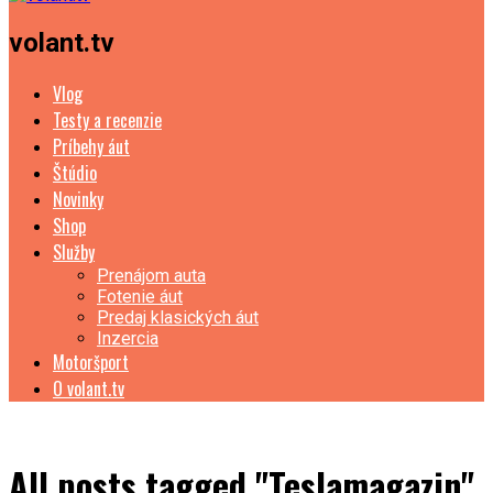
volant.tv
Vlog
Testy a recenzie
Príbehy áut
Štúdio
Novinky
Shop
Služby
Prenájom auta
Fotenie áut
Predaj klasických áut
Inzercia
Motoršport
O volant.tv
All posts tagged "Teslamagazin"