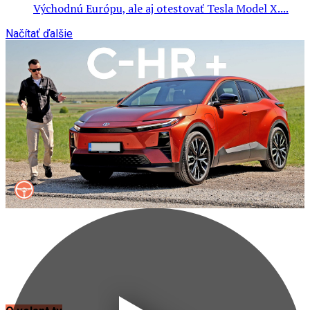
Východnú Európu, ale aj otestovať Tesla Model X....
Načítať ďalšie