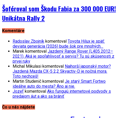
Šoféroval som Škodu Fabia za 300 000 EUR!
Unikátna Rally 2
Komentáre
Radoslav Zbojník
komentoval
Toyota Hilux je späť:
deviata generácia (2026) bude šok pre mnohých…
Marek
komentoval
Jazdený Range Rover (L405 2012–
2021). Aká je spoľahlivosť a servis? Tu sú skúsenosti z
prvej ruky
Michal Mikulasi
komentoval
Najhorší japonský motor?
Jazdená Mazda CX-5 2,2 Skyactiv-D je nočná mora.
Toto nechceš!
Martin Studenič
komentoval
Je starý Smart Fortwo
ideálne auto do mesta? Áno aj nie.
Jozef
komentoval
Ako fungujú internetové podvody s
predajom áut a ako sa brániť
Čo u nás nájdete