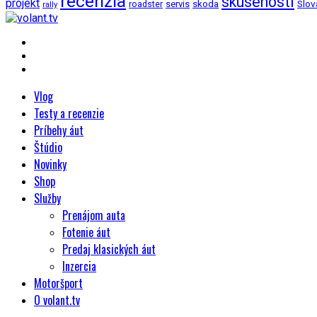
recenzia
skusenosti
projekt
Slov
roadster
servis
skoda
rally
Vlog
Testy a recenzie
Príbehy áut
Štúdio
Novinky
Shop
Služby
Prenájom auta
Fotenie áut
Predaj klasických áut
Inzercia
Motoršport
O volant.tv