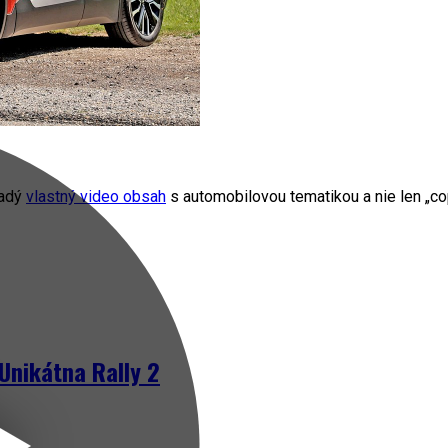
radý
vlastný video obsah
s automobilovou tematikou a nie len „cop
Unikátna Rally 2