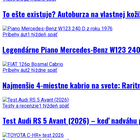
To ešte existuje? Autoburza na vlastnej kož
Príbehy áut
1 týždeň späť
Legendárne Piano Mercedes-Benz W123 240 
Príbehy áut
2 týždne späť
Najmenšie 4-miestne kabrio na svete: Rarit
Testy a recenzie
1 týždeň späť
Test Audi RS 5 Avant (2026) – keď nadváhu 