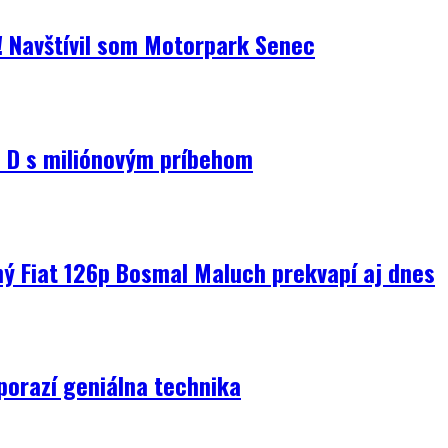
i! Navštívil som Motorpark Senec
D s miliónovým príbehom
ný Fiat 126p Bosmal Maluch prekvapí aj dnes
porazí geniálna technika