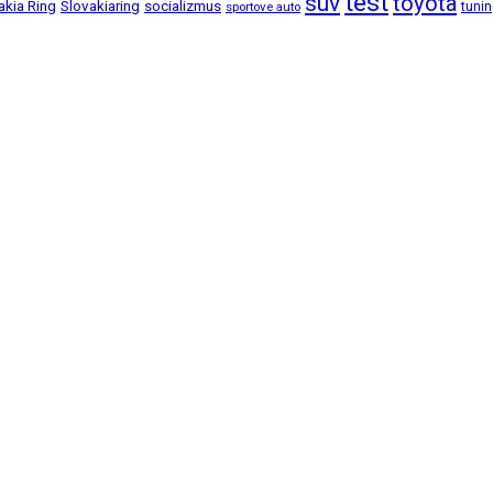
test
suv
toyota
akia Ring
Slovakiaring
socializmus
tuni
sportove auto