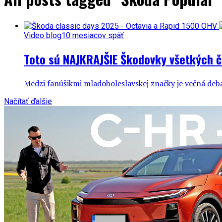
Video blog
10 mesiacov späť
Toto sú NAJKRAJŠIE Škodovky všetkých č
Medzi fanúšikmi mladoboleslavskej značky je večná debat
Načítať ďalšie