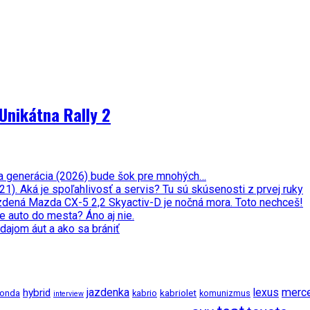
Unikátna Rally 2
ata generácia (2026) bude šok pre mnohých…
. Aká je spoľahlivosť a servis? Tu sú skúsenosti z prvej ruky
zdená Mazda CX-5 2,2 Skyactiv-D je nočná mora. Toto nechceš!
e auto do mesta? Áno aj nie.
dajom áut a ako sa brániť
jazdenka
merc
hybrid
lexus
kabriolet
onda
kabrio
komunizmus
interview