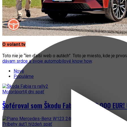
O volant.tv
Toto nie je “len ďalší web o autách”. Toto je miesto, kde je prvo
dávam srdce a svoje automobilové know how
.
Nové
Populárne
Motoršport
4 dni späť
Šoféroval som Škodu Fabia za 300 000 EUR! 
Príbehy áut
1 týždeň späť