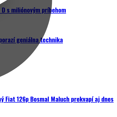
D s miliónovým príbehom
porazí geniálna technika
ný Fiat 126p Bosmal Maluch prekvapí aj dnes