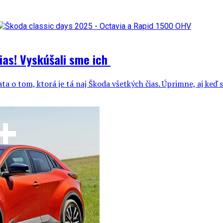
ias! Vyskúšali sme ich
a o tom, ktorá je tá naj Škoda všetkých čias. Úprimne, aj keď s