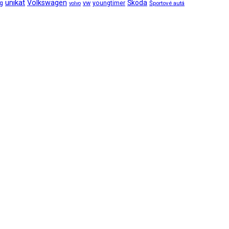
unikat
Volkswagen
Škoda
ng
vw
youngtimer
Športové autá
volvo