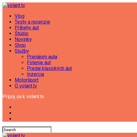
Vlog
Testy a recenzie
Príbehy áut
Štúdio
Novinky
Shop
Služby
Prenájom auta
Fotenie áut
Predaj klasických áut
Inzercia
Motoršport
O volant.tv
Pripoj sa k volant.tv