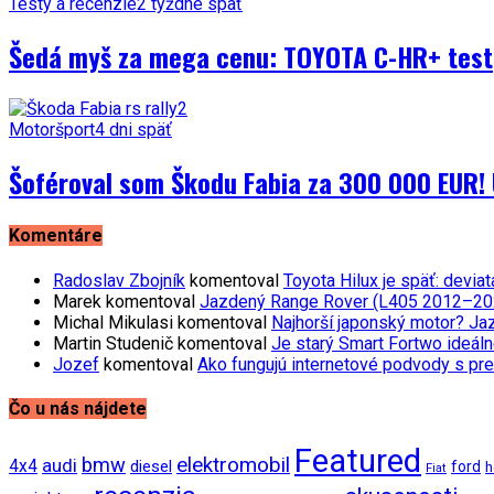
Testy a recenzie
2 týždne späť
Šedá myš za mega cenu: TOYOTA C-HR+ test
Motoršport
4 dni späť
Šoféroval som Škodu Fabia za 300 000 EUR! 
Komentáre
Radoslav Zbojník
komentoval
Toyota Hilux je späť: devi
Marek
komentoval
Jazdený Range Rover (L405 2012–2021)
Michal Mikulasi
komentoval
Najhorší japonský motor? Ja
Martin Studenič
komentoval
Je starý Smart Fortwo ideáln
Jozef
komentoval
Ako fungujú internetové podvody s pre
Čo u nás nájdete
Featured
bmw
elektromobil
audi
4x4
diesel
ford
h
Fiat