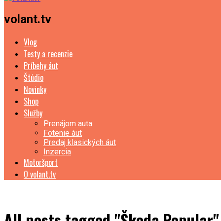
volant.tv
Vlog
Testy a recenzie
Príbehy áut
Štúdio
Novinky
Shop
Služby
Prenájom auta
Fotenie áut
Predaj klasických áut
Inzercia
Motoršport
O volant.tv
All posts tagged "Škoda Popular"