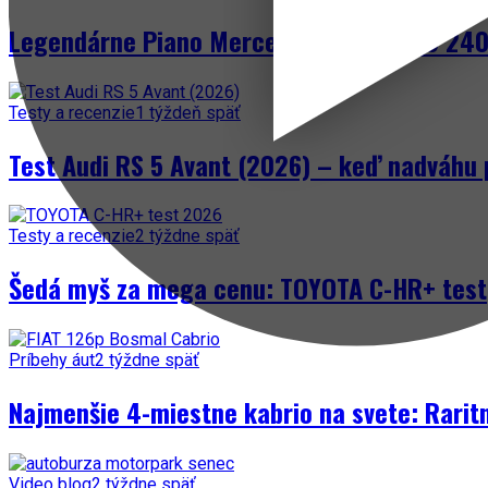
Legendárne Piano Mercedes-Benz W123 240 
Testy a recenzie
1 týždeň späť
Test Audi RS 5 Avant (2026) – keď nadváhu 
Testy a recenzie
2 týždne späť
Šedá myš za mega cenu: TOYOTA C-HR+ test
Príbehy áut
2 týždne späť
Najmenšie 4-miestne kabrio na svete: Rarit
Video blog
2 týždne späť