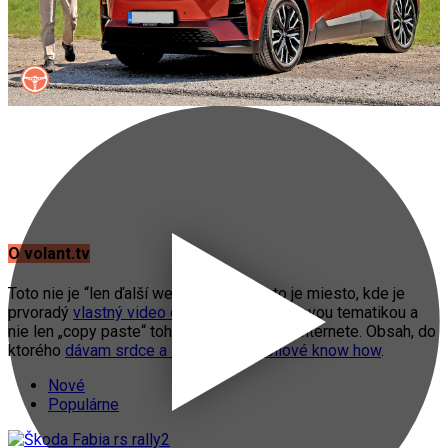
O volant.tv
Toto nie je “len ďalší web o autách”. Toto je miesto, kde je
prvoradý
vlastný video obsah
s automobilovou tematikou a
nie len „copy paste“ toho, čo práve fičí na internete. Obsah, do
ktorého
dávam srdce a svoje automobilové know how
.
Nové
Populárne