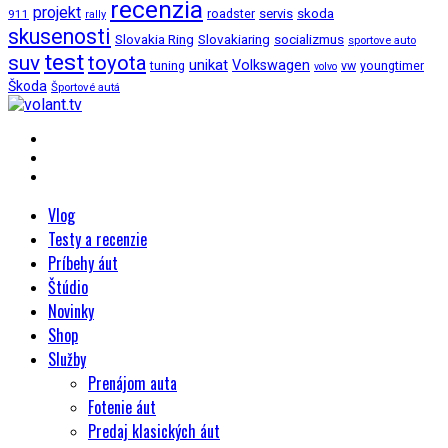
recenzia
projekt
roadster
servis
skoda
911
rally
skusenosti
Slovakia Ring
Slovakiaring
socializmus
sportove auto
test
suv
toyota
unikat
Volkswagen
tuning
vw
youngtimer
volvo
Škoda
Športové autá
Vlog
Testy a recenzie
Príbehy áut
Štúdio
Novinky
Shop
Služby
Prenájom auta
Fotenie áut
Predaj klasických áut