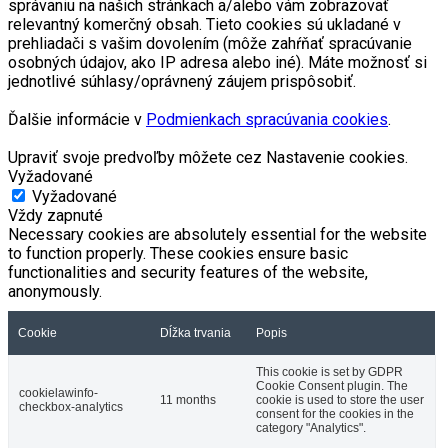
správaniu na našich stránkach a/alebo vám zobrazovať
relevantný komerčný obsah. Tieto cookies sú ukladané v
prehliadači s vašim dovolením (môže zahŕňať spracúvanie
osobných údajov, ako IP adresa alebo iné). Máte možnosť si
jednotlivé súhlasy/oprávnený záujem prispôsobiť.
Ďalšie informácie v
Podmienkach spracúvania cookies
.
Upraviť svoje predvoľby môžete cez Nastavenie cookies.
Vyžadované
Vyžadované
Vždy zapnuté
Necessary cookies are absolutely essential for the website
to function properly. These cookies ensure basic
functionalities and security features of the website,
anonymously.
Cookie
Dĺžka trvania
Popis
This cookie is set by GDPR
Cookie Consent plugin. The
cookielawinfo-
11 months
cookie is used to store the user
checkbox-analytics
consent for the cookies in the
category "Analytics".