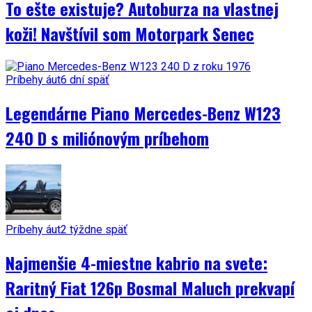
To ešte existuje? Autoburza na vlastnej
koži! Navštívil som Motorpark Senec
Príbehy áut
6 dní späť
Legendárne Piano Mercedes-Benz W123
240 D s miliónovým príbehom
Príbehy áut
2 týždne späť
Najmenšie 4-miestne kabrio na svete:
Raritný Fiat 126p Bosmal Maluch prekvapí