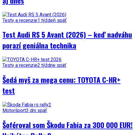
aj dnes
Testy a recenzie
1 týždeň späť
Test Audi RS 5 Avant (2026) – keď nadváhu
porazí geniálna technika
Testy a recenzie
2 týždne späť
Šedá myš za mega cenu: TOYOTA C-HR+
test
Motoršport
3 dni späť
Šoféroval som Škodu Fabia za 300 000 EUR!