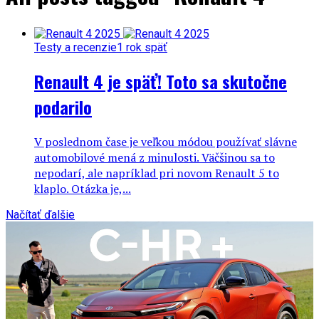
Testy a recenzie
1 rok späť
Renault 4 je späť! Toto sa skutočne
podarilo
V poslednom čase je veľkou módou používať slávne
automobilové mená z minulosti. Väčšinou sa to
nepodarí, ale napríklad pri novom Renault 5 to
klaplo. Otázka je,...
Načítať ďalšie