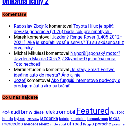
Unikátna Rally 2
Komentáre
Radoslav Zbojník
komentoval
Toyota Hilux je späť:
deviata generácia (2026) bude šok pre mnohých…
Marek
komentoval
Jazdený Range Rover (L405 2012–
2021). Aká je spoľahlivosť a servis? Tu sú skúsenosti z
prvej ruky
Michal Mikulasi
komentoval
Najhorší japonský motor?
Jazdená Mazda CX-5 2,2 Skyactiv-D je nočná mora.
Toto nechceš!
Martin Studenič
komentoval
Je starý Smart Fortwo
ideálne auto do mesta? Áno aj nie.
Jozef
komentoval
Ako fungujú internetové podvody s
predajom áut a ako sa brániť
Čo u nás nájdete
Featured
bmw
elektromobil
audi
4x4
diesel
ford
Fiat
jazdenka
hybrid
lexus
kabriolet
honda
kabrio
komunizmus
interview
mercedes
offroad
porsche
mercedes-benz
motorsport
porsche
Peugeot