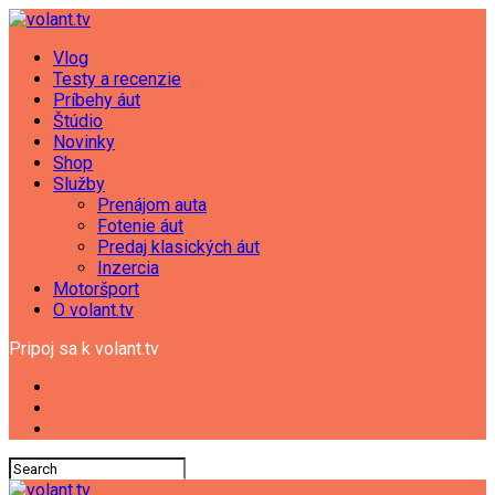
Vlog
Testy a recenzie
Príbehy áut
Štúdio
Novinky
Shop
Služby
Prenájom auta
Fotenie áut
Predaj klasických áut
Inzercia
Motoršport
O volant.tv
Pripoj sa k volant.tv