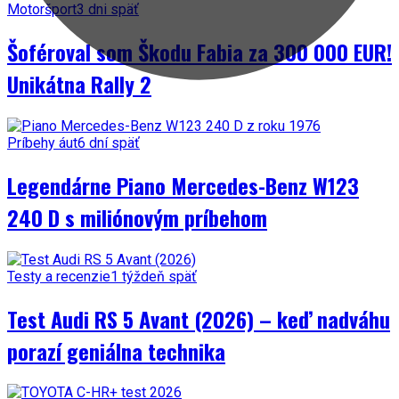
Motoršport
3 dni späť
Šoféroval som Škodu Fabia za 300 000 EUR!
Unikátna Rally 2
Príbehy áut
6 dní späť
Legendárne Piano Mercedes-Benz W123
240 D s miliónovým príbehom
Testy a recenzie
1 týždeň späť
Test Audi RS 5 Avant (2026) – keď nadváhu
porazí geniálna technika