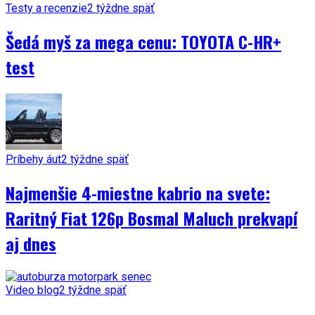
Testy a recenzie
2 týždne späť
Šedá myš za mega cenu: TOYOTA C-HR+
test
Príbehy áut
2 týždne späť
Najmenšie 4-miestne kabrio na svete:
Raritný Fiat 126p Bosmal Maluch prekvapí
aj dnes
Video blog
2 týždne späť