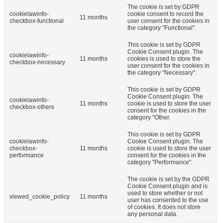
The cookie is set by GDPR
cookielawinfo-
cookie consent to record the
11 months
checkbox-functional
user consent for the cookies in
the category "Functional".
This cookie is set by GDPR
Cookie Consent plugin. The
cookielawinfo-
11 months
cookies is used to store the
checkbox-necessary
user consent for the cookies in
the category "Necessary".
This cookie is set by GDPR
Cookie Consent plugin. The
cookielawinfo-
11 months
cookie is used to store the user
checkbox-others
consent for the cookies in the
category "Other.
This cookie is set by GDPR
cookielawinfo-
Cookie Consent plugin. The
checkbox-
11 months
cookie is used to store the user
performance
consent for the cookies in the
category "Performance".
The cookie is set by the GDPR
Cookie Consent plugin and is
used to store whether or not
viewed_cookie_policy
11 months
user has consented to the use
of cookies. It does not store
any personal data.