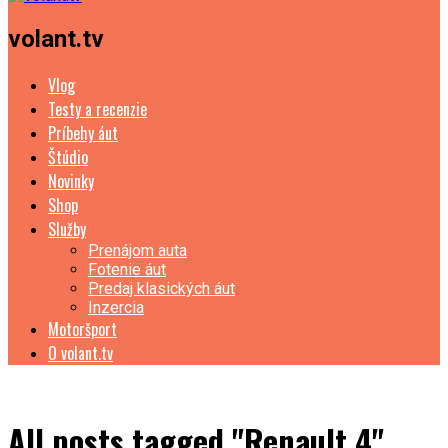
volant.tv
Vlog
Testy a recenzie
Príbehy áut
Štúdio
Novinky
Shop
Služby
Prenájom auta
Fotenie áut
Predaj klasických áut
Inzercia
Motoršport
O volant.tv
All posts tagged "Renault 4"