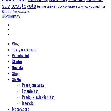
Slovakia Ring
Slovakiaring
socializmus
sportove auto
test
suv
toyota
unikat
Volkswagen
tuning
vw
youngtimer
volvo
Škoda
Športové autá
Vlog
Testy a recenzie
Príbehy áut
Štúdio
Novinky
Shop
Služby
Prenájom auta
Fotenie áut
Predaj klasických áut
Inzercia
Motoršport