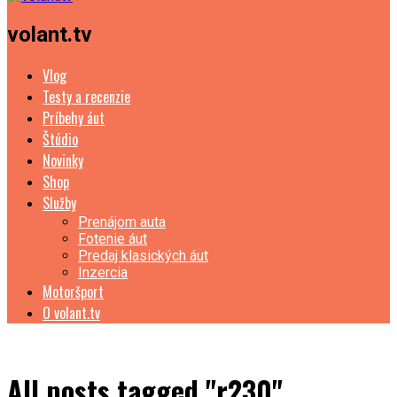
volant.tv
Vlog
Testy a recenzie
Príbehy áut
Štúdio
Novinky
Shop
Služby
Prenájom auta
Fotenie áut
Predaj klasických áut
Inzercia
Motoršport
O volant.tv
All posts tagged "r230"