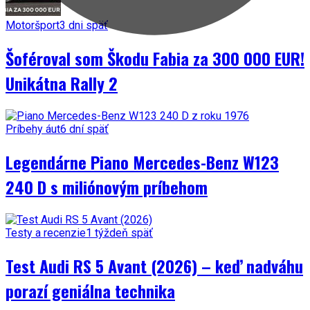
Motoršport
3 dni späť
Šoféroval som Škodu Fabia za 300 000 EUR!
Unikátna Rally 2
Príbehy áut
6 dní späť
Legendárne Piano Mercedes-Benz W123
240 D s miliónovým príbehom
Testy a recenzie
1 týždeň späť
Test Audi RS 5 Avant (2026) – keď nadváhu
porazí geniálna technika