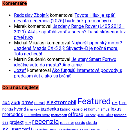
Komentáre
Radoslav Zbojník
komentoval
Toyota Hilux je späť:
deviata generácia (2026) bude šok pre mnohých…
Marek
komentoval
Jazdený Range Rover (L405 2012–
2021). Aká je spoľahlivosť a servis? Tu sú skúsenosti z
prvej ruky
Michal Mikulasi
komentoval
Najhorší japonský motor?
Jazdená Mazda CX-5 2,2 Skyactiv-D je nočná mora.
Toto nechceš!
Martin Studenič
komentoval
Je starý Smart Fortwo
ideálne auto do mesta? Áno aj nie.
Jozef
komentoval
Ako fungujú internetové podvody s
predajom áut a ako sa brániť
Čo u nás nájdete
Featured
bmw
elektromobil
audi
4x4
diesel
ford
Fiat
jazdenka
hybrid
lexus
kabriolet
honda
kabrio
komunizmus
interview
mercedes
offroad
porsche
mercedes-benz
motorsport
porsche
Peugeot
recenzia
projekt
roadster
servis
skoda
911
rally
skusenosti