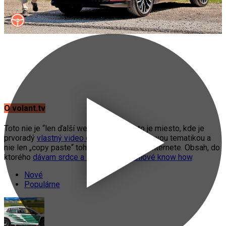
O volant.tv
Toto nie je “len ďalší web o autách”. Toto je miesto, kde je
prvoradý
vlastný video obsah
s automobilovou tematikou a
nie len „copy paste“ toho, čo práve fičí na internete. Obsah, do
ktorého
dávam srdce a svoje automobilové know how
.
Nové
Populárne