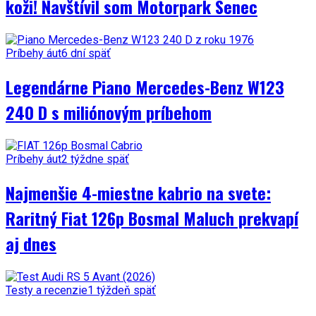
koži! Navštívil som Motorpark Senec
Príbehy áut
6 dní späť
Legendárne Piano Mercedes-Benz W123
240 D s miliónovým príbehom
Príbehy áut
2 týždne späť
Najmenšie 4-miestne kabrio na svete:
Raritný Fiat 126p Bosmal Maluch prekvapí
aj dnes
Testy a recenzie
1 týždeň späť