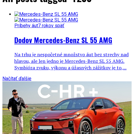
Príbehy áut
7 rokov späť
Dodov Mercedes-Benz SL 55 AMG
Na trhu je nespočetné množstvo áut bez strechy nad
hlavou, ale len jedno je Mercedes-Benz SL 55 AMG.
Symbióza zvuku, výkonu a úžasných zážitkov je to,...
Načítať ďalšie