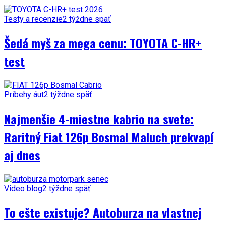
Testy a recenzie
2 týždne späť
Šedá myš za mega cenu: TOYOTA C-HR+
test
Príbehy áut
2 týždne späť
Najmenšie 4-miestne kabrio na svete:
Raritný Fiat 126p Bosmal Maluch prekvapí
aj dnes
Video blog
2 týždne späť
To ešte existuje? Autoburza na vlastnej