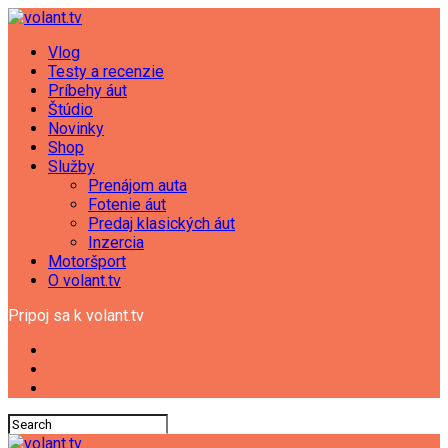
Vlog
Testy a recenzie
Príbehy áut
Štúdio
Novinky
Shop
Služby
Prenájom auta
Fotenie áut
Predaj klasických áut
Inzercia
Motoršport
O volant.tv
Pripoj sa k volant.tv