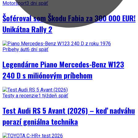
Motoršport
3 dni späť
Šoféroval som Škodu Fabia za 300 000 EUR!
Unikátna Rally 2
Príbehy áut
6 dní späť
Legendárne Piano Mercedes-Benz W123
240 D s miliónovým príbehom
Testy a recenzie
1 týždeň späť
Test Audi RS 5 Avant (2026) – keď nadváhu
porazí geniálna technika