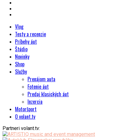
Vlog
Testy a recenzie
Príbehy áut
Štúdio
Novinky
Shop
Služby
Prenájom auta
Fotenie áut
Predaj klasických áut
Inzercia
Motoršport
O volant.tv
Partneri volant.tv: