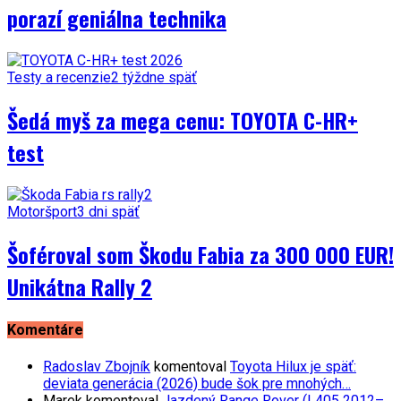
porazí geniálna technika
Testy a recenzie
2 týždne späť
Šedá myš za mega cenu: TOYOTA C-HR+
test
Motoršport
3 dni späť
Šoféroval som Škodu Fabia za 300 000 EUR!
Unikátna Rally 2
Komentáre
Radoslav Zbojník
komentoval
Toyota Hilux je späť:
deviata generácia (2026) bude šok pre mnohých…
Marek
komentoval
Jazdený Range Rover (L405 2012–