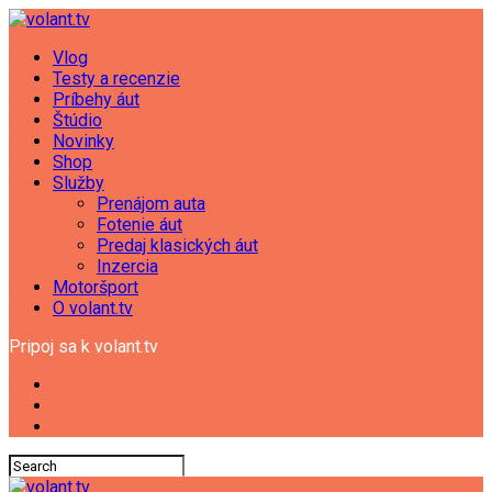
Vlog
Testy a recenzie
Príbehy áut
Štúdio
Novinky
Shop
Služby
Prenájom auta
Fotenie áut
Predaj klasických áut
Inzercia
Motoršport
O volant.tv
Pripoj sa k volant.tv