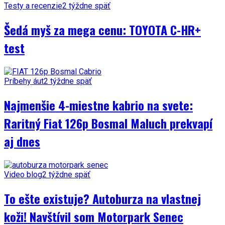
Testy a recenzie
2 týždne späť
Šedá myš za mega cenu: TOYOTA C-HR+
test
Príbehy áut
2 týždne späť
Najmenšie 4-miestne kabrio na svete:
Raritný Fiat 126p Bosmal Maluch prekvapí
aj dnes
Video blog
2 týždne späť
To ešte existuje? Autoburza na vlastnej
koži! Navštívil som Motorpark Senec