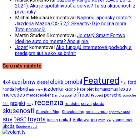
2021). Aká je spoľahlivosť a servis? Tu sú skúsenosti z
prvej ruky
Michal Mikulasi
komentoval
Najhorší japonský motor?
Jazdená Mazda CX-5 2,2 Skyactiv-D je nočná mora.
Toto nechceš!
Martin Studenič
komentoval
Je starý Smart Fortwo
ideálne auto do mesta? Áno aj nie.
Jozef
komentoval
Ako fungujú internetové podvody s
predajom áut a ako sa brániť
Čo u nás nájdete
Featured
bmw
elektromobil
audi
4x4
diesel
ford
Fiat
jazdenka
hybrid
lexus
kabriolet
honda
kabrio
komunizmus
interview
mercedes
offroad
porsche
mercedes-benz
motorsport
porsche
Peugeot
recenzia
projekt
roadster
servis
skoda
911
rally
skusenosti
Slovakia Ring
Slovakiaring
socializmus
sportove auto
test
suv
toyota
unikat
Volkswagen
tuning
vw
youngtimer
volvo
Škoda
Športové autá