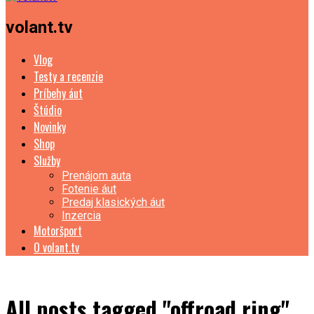
volant.tv
Vlog
Testy a recenzie
Príbehy áut
Štúdio
Novinky
Shop
Služby
Prenájom auta
Fotenie áut
Predaj klasických áut
Inzercia
Motoršport
O volant.tv
All posts tagged "offroad ring"