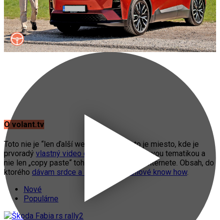
O volant.tv
Toto nie je “len ďalší web o autách”. Toto je miesto, kde je
prvoradý
vlastný video obsah
s automobilovou tematikou a
nie len „copy paste“ toho, čo práve fičí na internete. Obsah, do
ktorého
dávam srdce a svoje automobilové know how
.
Nové
Populárne