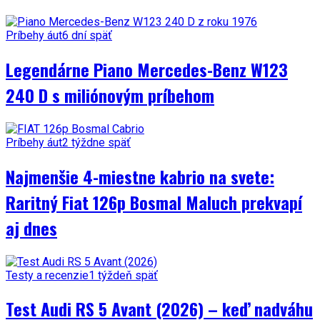
Príbehy áut
6 dní späť
Legendárne Piano Mercedes-Benz W123
240 D s miliónovým príbehom
Príbehy áut
2 týždne späť
Najmenšie 4-miestne kabrio na svete:
Raritný Fiat 126p Bosmal Maluch prekvapí
aj dnes
Testy a recenzie
1 týždeň späť
Test Audi RS 5 Avant (2026) – keď nadváhu