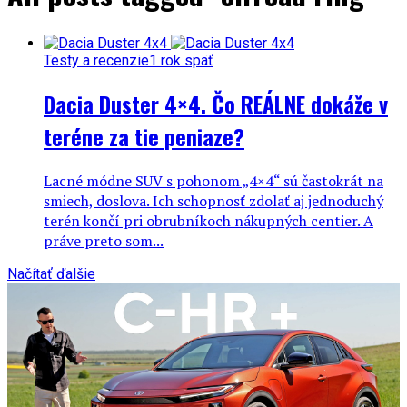
Testy a recenzie
1 rok späť
Dacia Duster 4×4. Čo REÁLNE dokáže v
teréne za tie peniaze?
Lacné módne SUV s pohonom „4×4“ sú častokrát na
smiech, doslova. Ich schopnosť zdolať aj jednoduchý
terén končí pri obrubníkoch nákupných centier. A
práve preto som...
Načítať ďalšie