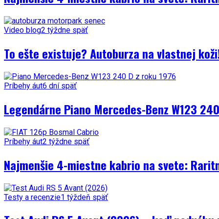
Video blog
2 týždne späť
To ešte existuje? Autoburza na vlastnej kož
Príbehy áut
6 dní späť
Legendárne Piano Mercedes-Benz W123 240 
Príbehy áut
2 týždne späť
Najmenšie 4-miestne kabrio na svete: Rarit
Testy a recenzie
1 týždeň späť