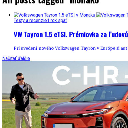
Testy a recenzie
1 rok späť
VW Tayron 1.5 eTSI. Prémiovka za ľudov
Pri uvedení nového Volkswagen Tayron v Európe si auto
Načítať ďalšie