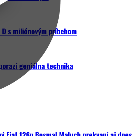
D s miliónovým príbehom
porazí geniálna technika
ný Fiat 126p Bosmal Maluch prekvapí aj dnes