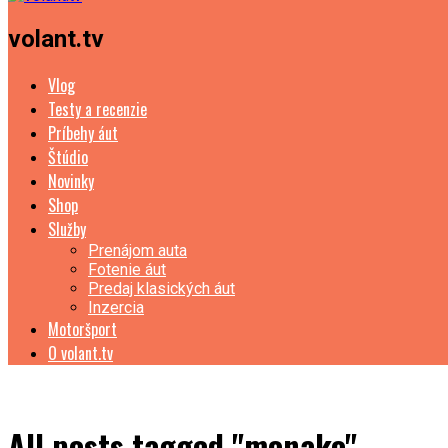
volant.tv
Vlog
Testy a recenzie
Príbehy áut
Štúdio
Novinky
Shop
Služby
Prenájom auta
Fotenie áut
Predaj klasických áut
Inzercia
Motoršport
O volant.tv
All posts tagged "monako"