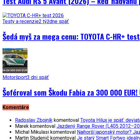
Test Audi RS 5 Avant (2026) – keď nadváhu 
Testy a recenzie
2 týždne späť
Šedá myš za mega cenu: TOYOTA C-HR+ test
Motoršport
3 dni späť
Šoféroval som Škodu Fabia za 300 000 EUR! 
Komentáre
Radoslav Zbojník
komentoval
Toyota Hilux je späť: devi
Marek
komentoval
Jazdený Range Rover (L405 2012–2021)
Michal Mikulasi
komentoval
Najhorší japonský motor? Ja
Martin Studenič
komentoval
Je starý Smart Fortwo ideáln