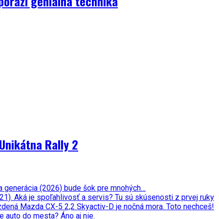
porazí geniálna technika
Unikátna Rally 2
ata generácia (2026) bude šok pre mnohých…
. Aká je spoľahlivosť a servis? Tu sú skúsenosti z prvej ruky
zdená Mazda CX-5 2,2 Skyactiv-D je nočná mora. Toto nechceš!
e auto do mesta? Áno aj nie.