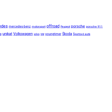
edes
offroad
porsche
mercedes-benz
motorsport
porsche 911
Peugeot
unikat
Volkswagen
Škoda
ng
vw
youngtimer
Športové autá
volvo