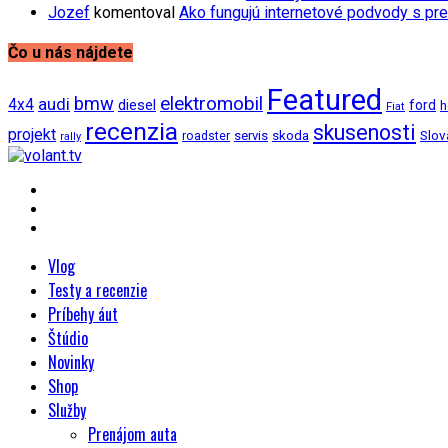
Jozef
komentoval
Ako fungujú internetové podvody s pre
Čo u nás nájdete
Featured
bmw
elektromobil
audi
4x4
diesel
ford
h
Fiat
recenzia
skusenosti
projekt
Slov
roadster
servis
skoda
rally
Vlog
Testy a recenzie
Príbehy áut
Štúdio
Novinky
Shop
Služby
Prenájom auta