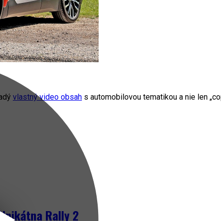
radý
vlastný video obsah
s automobilovou tematikou a nie len „cop
Unikátna Rally 2