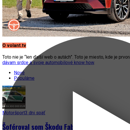
O volant.tv
Toto nie je “len ďalší web o autách”. Toto je miesto, kde je prvo
dávam srdce a svoje automobilové know how
.
Nové
Populárne
Motoršport
3 dni späť
Šoféroval som Škodu Fabia za 300 000 EUR! 