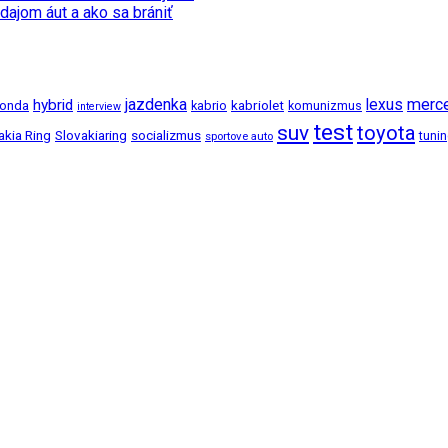
dajom áut a ako sa brániť
jazdenka
merc
hybrid
lexus
kabriolet
onda
kabrio
komunizmus
interview
test
suv
toyota
akia Ring
Slovakiaring
socializmus
tuni
sportove auto