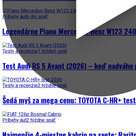
Príbehy áut
6 dní späť
Legendárne Piano Mercedes-Benz W123 240 
Testy a recenzie
1 týždeň späť
Test Audi RS 5 Avant (2026) – keď nadváhu 
Testy a recenzie
2 týždne späť
Šedá myš za mega cenu: TOYOTA C-HR+ test
Príbehy áut
2 týždne späť
Najmenšie 4-miestne kabrio na svete: Rarit