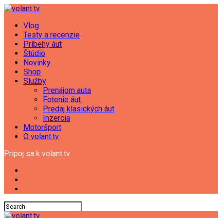
Vlog
Testy a recenzie
Príbehy áut
Štúdio
Novinky
Shop
Služby
Prenájom auta
Fotenie áut
Predaj klasických áut
Inzercia
Motoršport
O volant.tv
Pripoj sa k volant.tv