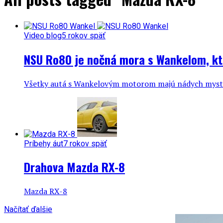
Video blog
5 rokov späť
NSU Ro80 je nočná mora s Wankelom, kto
Všetky autá s Wankelovým motorom majú nádych mystiky.
Príbehy áut
7 rokov späť
Drahova Mazda RX-8
Mazda RX-8
Načítať ďalšie