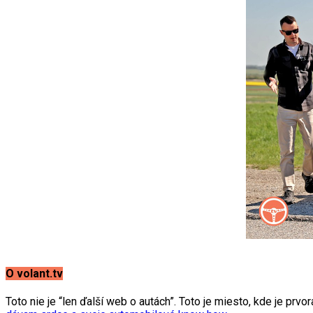
O volant.tv
Toto nie je “len ďalší web o autách”. Toto je miesto, kde je prvo