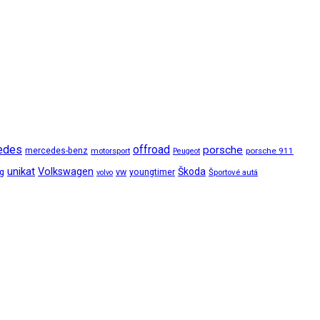
edes
offroad
porsche
mercedes-benz
motorsport
porsche 911
Peugeot
unikat
Volkswagen
Škoda
ng
vw
youngtimer
Športové autá
volvo