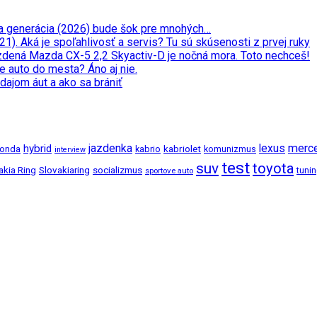
ata generácia (2026) bude šok pre mnohých…
. Aká je spoľahlivosť a servis? Tu sú skúsenosti z prvej ruky
zdená Mazda CX-5 2,2 Skyactiv-D je nočná mora. Toto nechceš!
e auto do mesta? Áno aj nie.
dajom áut a ako sa brániť
jazdenka
merc
hybrid
lexus
kabriolet
onda
kabrio
komunizmus
interview
test
suv
toyota
akia Ring
Slovakiaring
socializmus
tuni
sportove auto