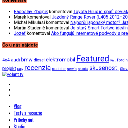
Komentáre
Radoslav Zbojník
komentoval
Toyota Hilux je späť: devi
Marek
komentoval
Jazdený Range Rover (L405 2012–2021)
Michal Mikulasi
komentoval
Najhorší japonský motor? Ja
Martin Studenič
komentoval
Je starý Smart Fortwo ideáln
Jozef
komentoval
Ako fungujú internetové podvody s pre
Čo u nás nájdete
Featured
bmw
elektromobil
audi
4x4
diesel
ford
h
Fiat
recenzia
skusenosti
projekt
Slov
roadster
servis
skoda
rally
Vlog
Testy a recenzie
Príbehy áut
Štúdio