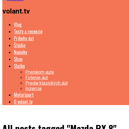
volant.tv
Vlog
Testy a recenzie
Príbehy áut
Štúdio
Novinky
Shop
Služby
Prenájom auta
Fotenie áut
Predaj klasických áut
Inzercia
Motoršport
O volant.tv
All posts tagged "Mazda RX-8"