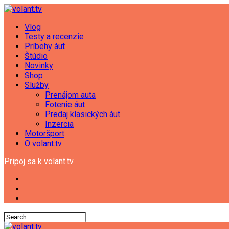
Vlog
Testy a recenzie
Príbehy áut
Štúdio
Novinky
Shop
Služby
Prenájom auta
Fotenie áut
Predaj klasických áut
Inzercia
Motoršport
O volant.tv
Pripoj sa k volant.tv