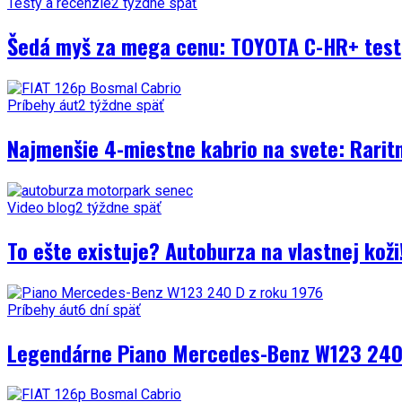
Testy a recenzie
2 týždne späť
Šedá myš za mega cenu: TOYOTA C-HR+ test
Príbehy áut
2 týždne späť
Najmenšie 4-miestne kabrio na svete: Rarit
Video blog
2 týždne späť
To ešte existuje? Autoburza na vlastnej kož
Príbehy áut
6 dní späť
Legendárne Piano Mercedes-Benz W123 240 