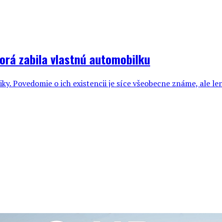
rá zabila vlastnú automobilku
 Povedomie o ich existencii je síce všeobecne známe, ale len 