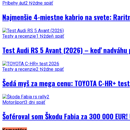
Príbehy áut
2 týždne späť
Najmenšie 4-miestne kabrio na svete: Rarit
Testy a recenzie
1 týždeň späť
Test Audi RS 5 Avant (2026) – keď nadváhu 
Testy a recenzie
2 týždne späť
Šedá myš za mega cenu: TOYOTA C-HR+ test
Motoršport
3 dni späť
Šoféroval som Škodu Fabia za 300 000 EUR! 