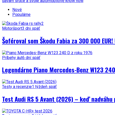
dávam srdce a svoje automobilové know how
.
Nové
Populárne
Motoršport
3 dni späť
Šoféroval som Škodu Fabia za 300 000 EUR! 
Príbehy áut
6 dní späť
Legendárne Piano Mercedes-Benz W123 240 
Testy a recenzie
1 týždeň späť
Test Audi RS 5 Avant (2026) – keď nadváhu 