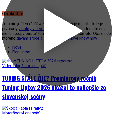
O volant.tv
Toto nie je “len ďalší web o autách”. Toto je miesto, kde je
prvoradý
vlastný video obsah
s automobilovou tematikou a
nie len „copy paste“ toho, čo práve fičí na internete. Obsah, do
ktorého
dávam srdce a svoje automobilové know how
.
Nové
Populárne
Video blog
1 hodinu späť
TUNING STÁLE ŽIJE? Premiérový ročník
Tuning Liptov 2026 ukázal to najlepšie zo
slovenskej scény
Motoršport
4 dni späť