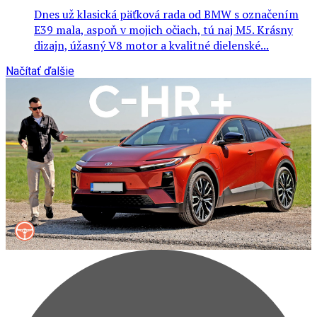
Dnes už klasická päťková rada od BMW s označením
E39 mala, aspoň v mojich očiach, tú naj M5. Krásny
dizajn, úžasný V8 motor a kvalitné dielenské...
Načítať ďalšie