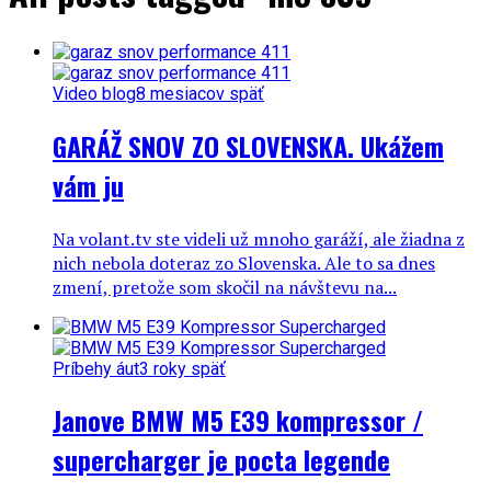
Video blog
8 mesiacov späť
GARÁŽ SNOV ZO SLOVENSKA. Ukážem
vám ju
Na volant.tv ste videli už mnoho garáží, ale žiadna z
nich nebola doteraz zo Slovenska. Ale to sa dnes
zmení, pretože som skočil na návštevu na...
Príbehy áut
3 roky späť
Janove BMW M5 E39 kompressor /
supercharger je pocta legende