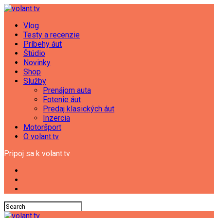
Vlog
Testy a recenzie
Príbehy áut
Štúdio
Novinky
Shop
Služby
Prenájom auta
Fotenie áut
Predaj klasických áut
Inzercia
Motoršport
O volant.tv
Pripoj sa k volant.tv