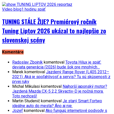
Video blog
1 hodinu späť
TUNING STÁLE ŽIJE? Premiérový ročník
Tuning Liptov 2026 ukázal to najlepšie zo
slovenskej scény
Komentáre
Radoslav Zbojník
komentoval
Toyota Hilux je späť:
deviata generácia (2026) bude šok pre mnohých…
Marek
komentoval
Jazdený Range Rover (L405 2012–
2021). Aká je spoľahlivosť a servis? Tu sú skúsenosti z
prvej ruky
Michal Mikulasi
komentoval
Najhorší japonský motor?
Jazdená Mazda CX-5 2,2 Skyactiv-D je nočná mora.
Toto nechceš!
Martin Studenič
komentoval
Je starý Smart Fortwo
ideálne auto do mesta? Áno aj nie.
Jozef
komentoval
Ako fungujú internetové podvody s