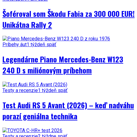
Šoféroval som Škodu Fabia za 300 000 EUR!
Unikátna Rally 2
Príbehy áut
1 týždeň späť
Legendárne Piano Mercedes-Benz W123
240 D s miliónovým príbehom
Testy a recenzie
1 týždeň späť
Test Audi RS 5 Avant (2026) – keď nadváhu
porazí geniálna technika
Testy a recenzie
2 týždne späť