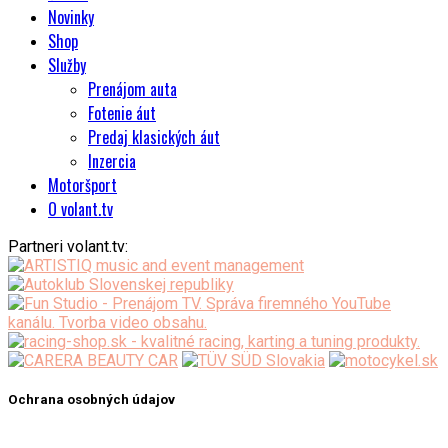
Novinky
Shop
Služby
Prenájom auta
Fotenie áut
Predaj klasických áut
Inzercia
Motoršport
O volant.tv
Partneri volant.tv:
Ochrana osobných údajov