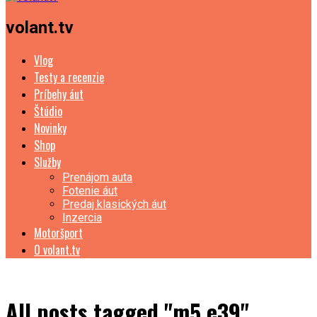
volant.tv
Vlog
Testy a recenzie
Príbehy áut
Štúdio
Novinky
Shop
Služby
Prenájom auta
Fotenie áut
Predaj klasických áut
Inzercia
Motoršport
O volant.tv
All posts tagged "m5 e39"