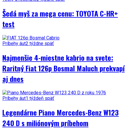
Šedá myš za mega cenu: TOYOTA C-HR+
test
Príbehy áut
2 týždne späť
Najmenšie 4-miestne kabrio na svete:
Raritný Fiat 126p Bosmal Maluch prekvapí
aj dnes
Príbehy áut
1 týždeň späť
Legendárne Piano Mercedes-Benz W123
240 D s miliónovým príbehom