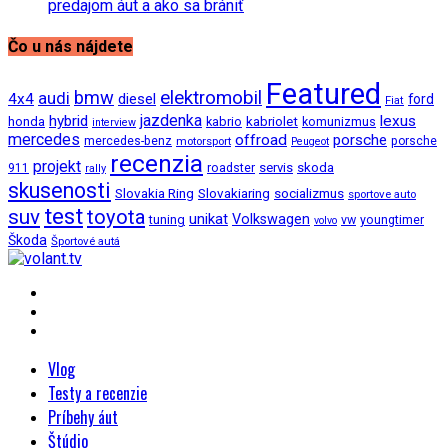
predajom áut a ako sa brániť
Čo u nás nájdete
Featured
bmw
elektromobil
audi
4x4
diesel
ford
Fiat
jazdenka
hybrid
lexus
kabriolet
honda
kabrio
komunizmus
interview
mercedes
offroad
porsche
mercedes-benz
motorsport
porsche
Peugeot
recenzia
projekt
roadster
servis
skoda
911
rally
skusenosti
Slovakia Ring
Slovakiaring
socializmus
sportove auto
test
suv
toyota
unikat
Volkswagen
tuning
vw
youngtimer
volvo
Škoda
Športové autá
Vlog
Testy a recenzie
Príbehy áut
Štúdio