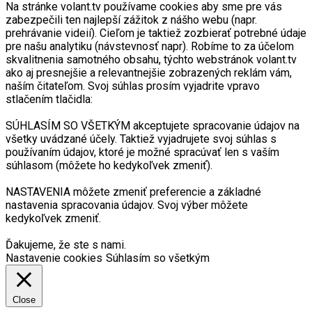
Na stránke volant.tv používame cookies aby sme pre vás
zabezpečili ten najlepší zážitok z nášho webu (napr.
prehrávanie videií). Cieľom je taktiež zozbierať potrebné údaje
pre našu analytiku (návstevnosť napr). Robíme to za účelom
skvalitnenia samotného obsahu, týchto webstránok volant.tv
ako aj presnejšie a relevantnejšie zobrazených reklám vám,
naším čitateľom. Svoj súhlas prosím vyjadrite vpravo
stlačením tlačidla:
SÚHLASÍM SO VŠETKÝM akceptujete spracovanie údajov na
všetky uvádzané účely. Taktiež vyjadrujete svoj súhlas s
používaním údajov, ktoré je možné spracúvať len s vaším
súhlasom (môžete ho kedykoľvek zmeniť).
NASTAVENIA môžete zmeniť preferencie a základné
nastavenia spracovania údajov. Svoj výber môžete
kedykoľvek zmeniť.
Ďakujeme, že ste s nami.
Nastavenie cookies
Súhlasím so všetkým
Close