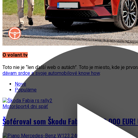
O volant.tv
Toto nie je “len ďalší web o autách”. Toto je miesto, kde je prvo
dávam srdce a svoje automobilové know how
.
Nové
Populárne
Motoršport
4 dni späť
Šoféroval som Škodu Fabia za 300 000 EUR! 