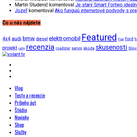
Martin Studenič
komentoval
Je starý Smart Fortwo ideáln
Jozef
komentoval
Ako fungujú internetové podvody s pre
Čo u nás nájdete
Featured
bmw
elektromobil
audi
4x4
diesel
ford
h
Fiat
recenzia
skusenosti
projekt
Slov
roadster
servis
skoda
rally
Vlog
Testy a recenzie
Príbehy áut
Štúdio
Novinky
Shop
Služby