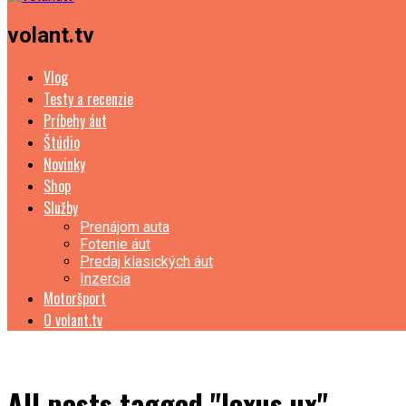
volant.tv
Vlog
Testy a recenzie
Príbehy áut
Štúdio
Novinky
Shop
Služby
Prenájom auta
Fotenie áut
Predaj klasických áut
Inzercia
Motoršport
O volant.tv
All posts tagged "lexus ux"