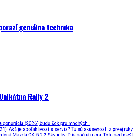
porazí geniálna technika
Unikátna Rally 2
ata generácia (2026) bude šok pre mnohých…
. Aká je spoľahlivosť a servis? Tu sú skúsenosti z prvej ruky
zdená Mazda CX-5 2,2 Skyactiv-D je nočná mora. Toto nechceš!