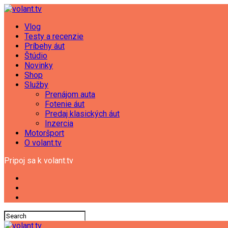
Vlog
Testy a recenzie
Príbehy áut
Štúdio
Novinky
Shop
Služby
Prenájom auta
Fotenie áut
Predaj klasických áut
Inzercia
Motoršport
O volant.tv
Pripoj sa k volant.tv