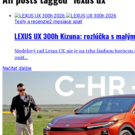
Testy a recenzie
2 mesiace späť
LEXUS UX 300h Kizuna: rozlúčka s malý
Modelový rad Lexus UX nie je na trhu žiadnou horúcou 
opäť...
Načítať ďalšie