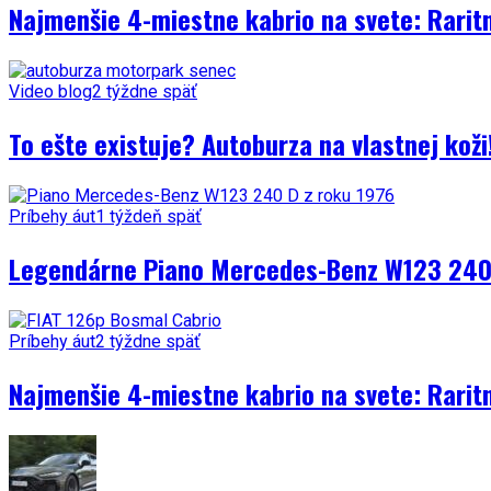
Najmenšie 4-miestne kabrio na svete: Rarit
Video blog
2 týždne späť
To ešte existuje? Autoburza na vlastnej kož
Príbehy áut
1 týždeň späť
Legendárne Piano Mercedes-Benz W123 240 
Príbehy áut
2 týždne späť
Najmenšie 4-miestne kabrio na svete: Rarit