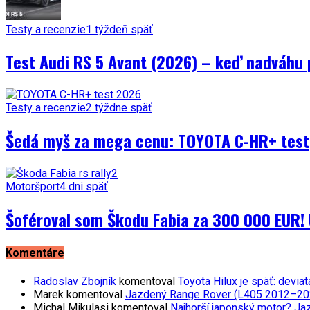
Testy a recenzie
1 týždeň späť
Test Audi RS 5 Avant (2026) – keď nadváhu 
Testy a recenzie
2 týždne späť
Šedá myš za mega cenu: TOYOTA C-HR+ test
Motoršport
4 dni späť
Šoféroval som Škodu Fabia za 300 000 EUR! 
Komentáre
Radoslav Zbojník
komentoval
Toyota Hilux je späť: devi
Marek
komentoval
Jazdený Range Rover (L405 2012–2021)
Michal Mikulasi
komentoval
Najhorší japonský motor? Ja