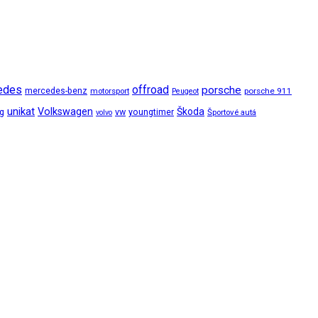
edes
offroad
porsche
mercedes-benz
motorsport
porsche 911
Peugeot
unikat
Volkswagen
Škoda
ng
vw
youngtimer
Športové autá
volvo