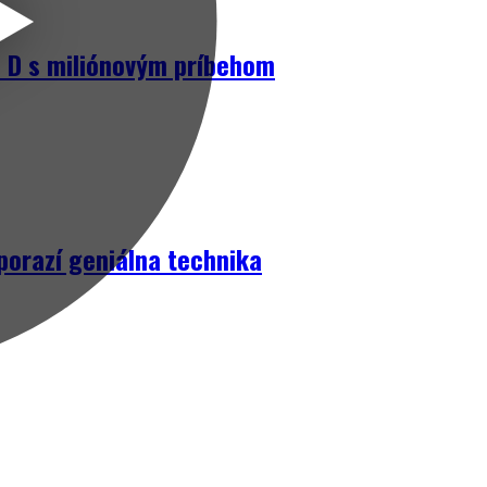
D s miliónovým príbehom
porazí geniálna technika