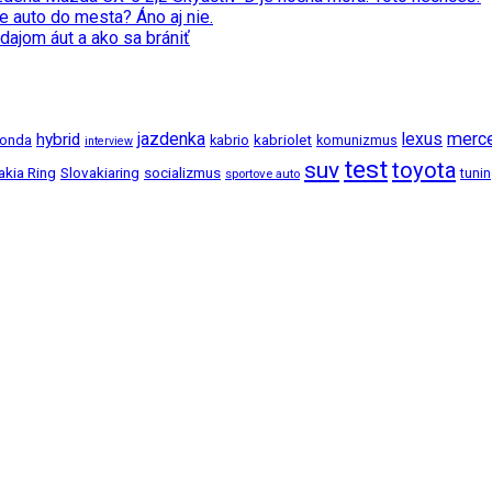
e auto do mesta? Áno aj nie.
dajom áut a ako sa brániť
jazdenka
merc
hybrid
lexus
kabriolet
onda
kabrio
komunizmus
interview
test
suv
toyota
akia Ring
Slovakiaring
socializmus
tuni
sportove auto