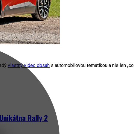
radý
vlastný video obsah
s automobilovou tematikou a nie len „cop
Unikátna Rally 2