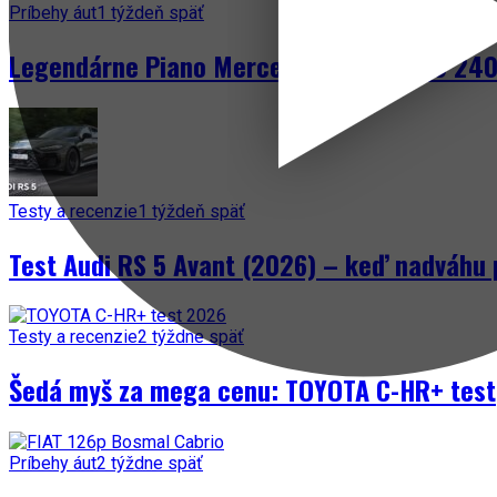
Príbehy áut
1 týždeň späť
Legendárne Piano Mercedes-Benz W123 240 
Testy a recenzie
1 týždeň späť
Test Audi RS 5 Avant (2026) – keď nadváhu 
Testy a recenzie
2 týždne späť
Šedá myš za mega cenu: TOYOTA C-HR+ test
Príbehy áut
2 týždne späť