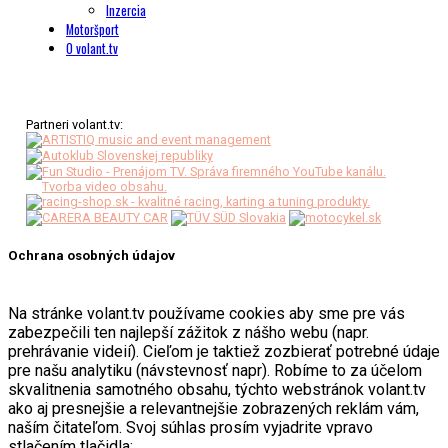
Inzercia
Motoršport
O volant.tv
Partneri volant.tv:
Ochrana osobných údajov
Na stránke volant.tv používame cookies aby sme pre vás
zabezpečili ten najlepší zážitok z nášho webu (napr.
prehrávanie videií). Cieľom je taktiež zozbierať potrebné údaje
pre našu analytiku (návstevnosť napr). Robíme to za účelom
skvalitnenia samotného obsahu, týchto webstránok volant.tv
ako aj presnejšie a relevantnejšie zobrazených reklám vám,
naším čitateľom. Svoj súhlas prosím vyjadrite vpravo
stlačením tlačidla: