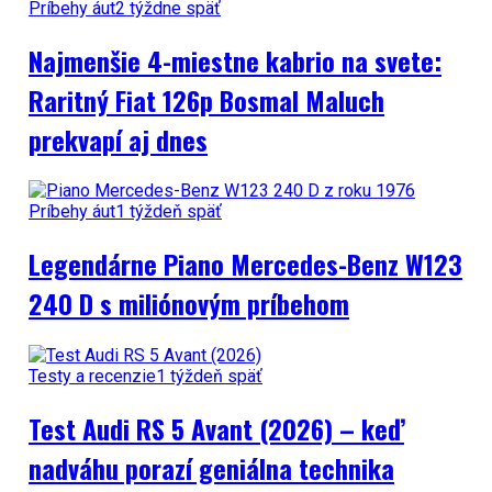
Príbehy áut
2 týždne späť
Najmenšie 4-miestne kabrio na svete:
Raritný Fiat 126p Bosmal Maluch
prekvapí aj dnes
Príbehy áut
1 týždeň späť
Legendárne Piano Mercedes-Benz W123
240 D s miliónovým príbehom
Testy a recenzie
1 týždeň späť
Test Audi RS 5 Avant (2026) – keď
nadváhu porazí geniálna technika