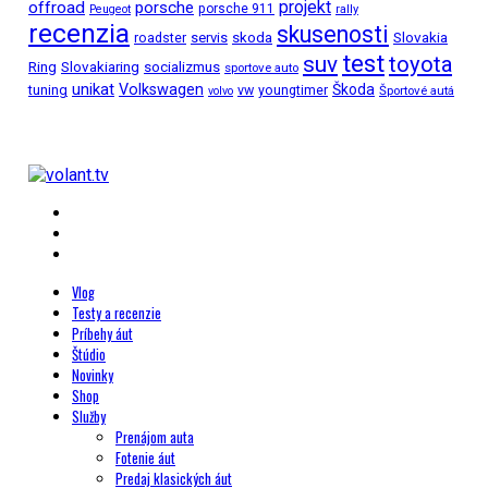
projekt
offroad
porsche
porsche 911
Peugeot
rally
recenzia
skusenosti
Slovakia
roadster
servis
skoda
test
suv
toyota
Ring
Slovakiaring
socializmus
sportove auto
unikat
Volkswagen
Škoda
tuning
vw
youngtimer
Športové autá
volvo
Vlog
Testy a recenzie
Príbehy áut
Štúdio
Novinky
Shop
Služby
Prenájom auta
Fotenie áut
Predaj klasických áut