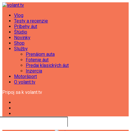
Vlog
Testy a recenzie
Príbehy áut
Štúdio
Novinky
Shop
Služby
Prenájom auta
Fotenie áut
Predaj klasických áut
Inzercia
Motoršport
O volant.tv
Pripoj sa k volant.tv