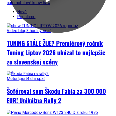
automobilové know how
.
Nové
Populárne
Video blog
3 hodiny späť
TUNING STÁLE ŽIJE? Premiérový ročník
Tuning Liptov 2026 ukázal to najlepšie
zo slovenskej scény
Motoršport
4 dni späť
Šoféroval som Škodu Fabia za 300 000
EUR! Unikátna Rally 2