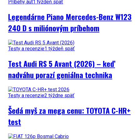
Príbehy áut
1 týždeň späť
Legendárne Piano Mercedes-Benz W123
240 D s miliónovým príbehom
Testy a recenzie
1 týždeň späť
Test Audi RS 5 Avant (2026) – keď
nadváhu porazí geniálna technika
Testy a recenzie
2 týždne späť
Šedá myš za mega cenu: TOYOTA C-HR+
test