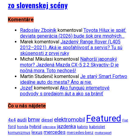
zo slovenskej scény
Komentáre
Radoslav Zbojník
komentoval
Toyota Hilux je späť:
deviata generácia (2026) bude šok pre mnohých…
Marek
komentoval
Jazdený Range Rover (L405
2012–2021). Aká je spoľahlivosť a servis? Tu sú
skúsenosti z prvej ruky
Michal Mikulasi
komentoval
Najhorší japonský
motor? Jazdená Mazda CX-5 2,2 Skyactiv-D je
nočná mora. Toto nechceš!
Martin Studenič
komentoval
Je starý Smart Fortwo
ideálne auto do mesta? Áno aj nie.
Jozef
komentoval
Ako fungujú internetové
podvody s predajom áut a ako sa brániť
Čo u nás nájdete
Featured
bmw
elektromobil
audi
4x4
diesel
Fiat
jazdenka
hybrid
ford
kabriolet
honda
kabrio
interview
mercedes
lexus
komunizmus
mercedes-benz
motorsport