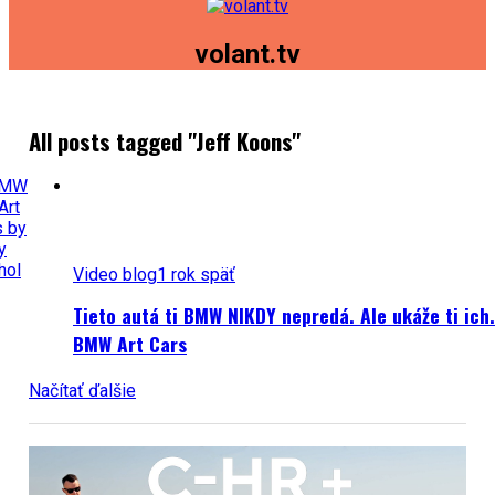
volant.tv
All posts tagged "Jeff Koons"
Video blog
1 rok späť
Tieto autá ti BMW NIKDY nepredá. Ale ukáže ti ich.
BMW Art Cars
Načítať ďalšie