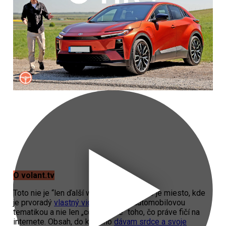
O volant.tv
Toto nie je “len ďalší web o autách”. Toto je miesto, kde
je prvoradý
vlastný video obsah
s automobilovou
tematikou a nie len „copy paste“ toho, čo práve fičí na
internete. Obsah, do ktorého
dávam srdce a svoje