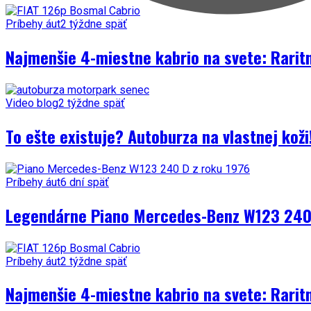
Príbehy áut
2 týždne späť
Najmenšie 4-miestne kabrio na svete: Rarit
Video blog
2 týždne späť
To ešte existuje? Autoburza na vlastnej kož
Príbehy áut
6 dní späť
Legendárne Piano Mercedes-Benz W123 240 
Príbehy áut
2 týždne späť
Najmenšie 4-miestne kabrio na svete: Rarit