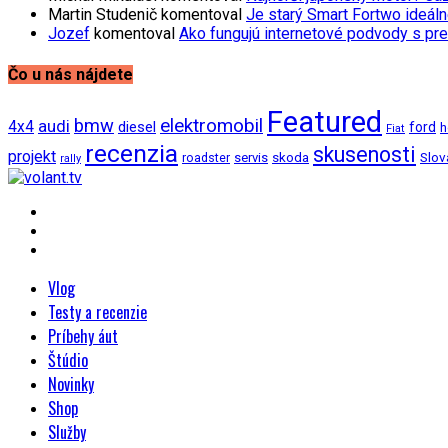
Martin Studenič
komentoval
Je starý Smart Fortwo ideáln
Jozef
komentoval
Ako fungujú internetové podvody s pre
Čo u nás nájdete
Featured
bmw
elektromobil
audi
4x4
diesel
ford
h
Fiat
recenzia
skusenosti
projekt
Slov
roadster
servis
skoda
rally
Vlog
Testy a recenzie
Príbehy áut
Štúdio
Novinky
Shop
Služby