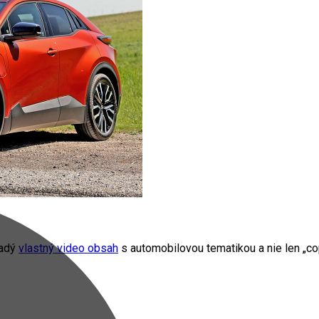
radý
vlastný video obsah
s automobilovou tematikou a nie len „cop