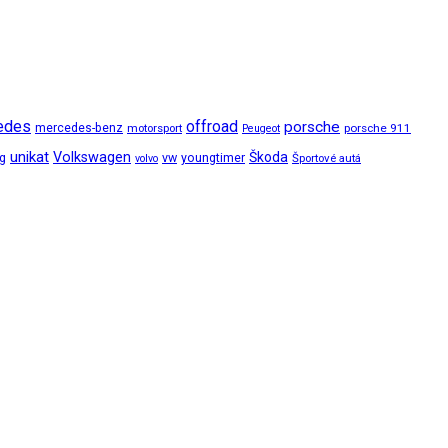
edes
offroad
porsche
mercedes-benz
motorsport
porsche 911
Peugeot
unikat
Volkswagen
Škoda
ng
vw
youngtimer
Športové autá
volvo