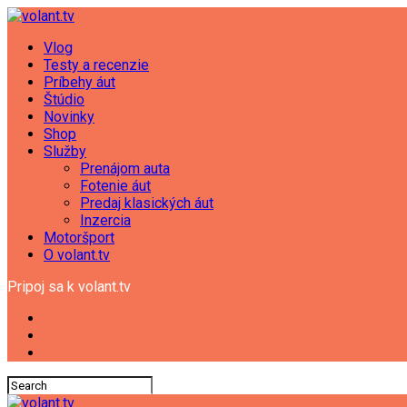
Vlog
Testy a recenzie
Príbehy áut
Štúdio
Novinky
Shop
Služby
Prenájom auta
Fotenie áut
Predaj klasických áut
Inzercia
Motoršport
O volant.tv
Pripoj sa k volant.tv