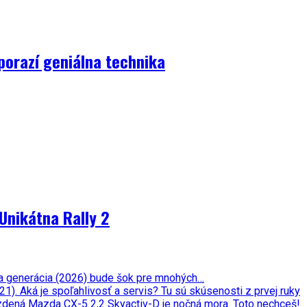
porazí geniálna technika
Unikátna Rally 2
ata generácia (2026) bude šok pre mnohých…
. Aká je spoľahlivosť a servis? Tu sú skúsenosti z prvej ruky
zdená Mazda CX-5 2,2 Skyactiv-D je nočná mora. Toto nechceš!