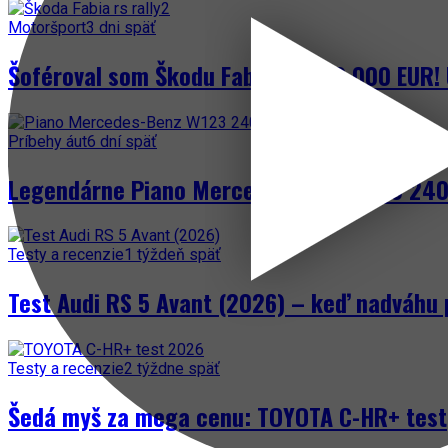
Motoršport
3 dni späť
Šoféroval som Škodu Fabia za 300 000 EUR! 
Príbehy áut
6 dní späť
Legendárne Piano Mercedes-Benz W123 240 
Testy a recenzie
1 týždeň späť
Test Audi RS 5 Avant (2026) – keď nadváhu 
Testy a recenzie
2 týždne späť
Šedá myš za mega cenu: TOYOTA C-HR+ test