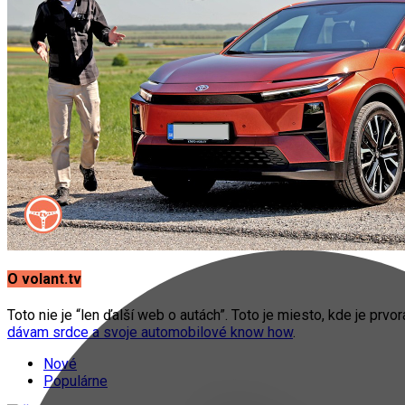
O volant.tv
Toto nie je “len ďalší web o autách”. Toto je miesto, kde je prvo
dávam srdce a svoje automobilové know how
.
Nové
Populárne