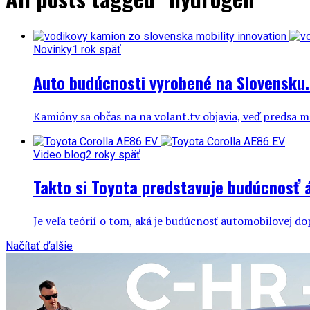
Novinky
1 rok späť
Auto budúcnosti vyrobené na Slovensku.
Kamióny sa občas na na volant.tv objavia, veď predsa ma
Video blog
2 roky späť
Takto si Toyota predstavuje budúcnosť 
Je veľa teórií o tom, aká je budúcnosť automobilovej dop
Načítať ďalšie