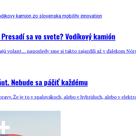
 Presadí sa vo svete? Vodíkový kamión
jú volant… naposledy sme si takto zajazdili až v ďalekom Nórsk
áut. Nebude sa páčiť každému
ravy. Že je to v spalovákoch, alebo v hybridoch, alebo v elektr