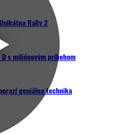
Unikátna Rally 2
D s miliónovým príbehom
porazí geniálna technika