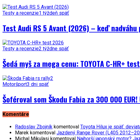
Testy a recenzie
1 týždeň späť
Test Audi RS 5 Avant (2026) – keď nadváhu 
Testy a recenzie
2 týždne späť
Šedá myš za mega cenu: TOYOTA C-HR+ test
Motoršport
3 dni späť
Šoféroval som Škodu Fabia za 300 000 EUR! 
Komentáre
Radoslav Zbojník
komentoval
Toyota Hilux je späť: devi
Marek
komentoval
Jazdený Range Rover (L405 2012–2021)
Michal Mikulasi
komentoval
Najhorší japonský motor? Ja