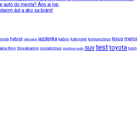
e auto do mesta? Áno aj nie.
dajom áut a ako sa brániť
jazdenka
merc
hybrid
lexus
kabriolet
onda
kabrio
komunizmus
interview
test
suv
toyota
akia Ring
Slovakiaring
socializmus
tuni
sportove auto