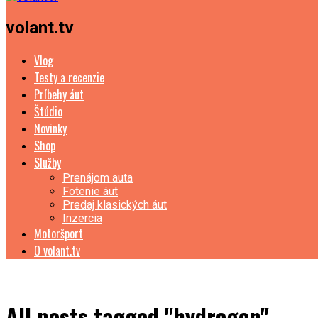
volant.tv
Vlog
Testy a recenzie
Príbehy áut
Štúdio
Novinky
Shop
Služby
Prenájom auta
Fotenie áut
Predaj klasických áut
Inzercia
Motoršport
O volant.tv
All posts tagged "hydrogen"