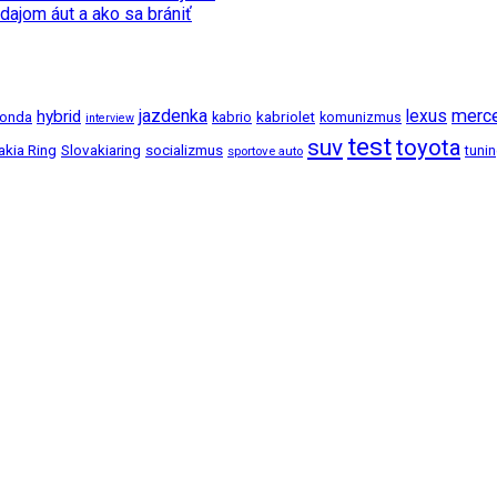
dajom áut a ako sa brániť
jazdenka
merc
hybrid
lexus
kabriolet
onda
kabrio
komunizmus
interview
test
suv
toyota
akia Ring
Slovakiaring
socializmus
tuni
sportove auto