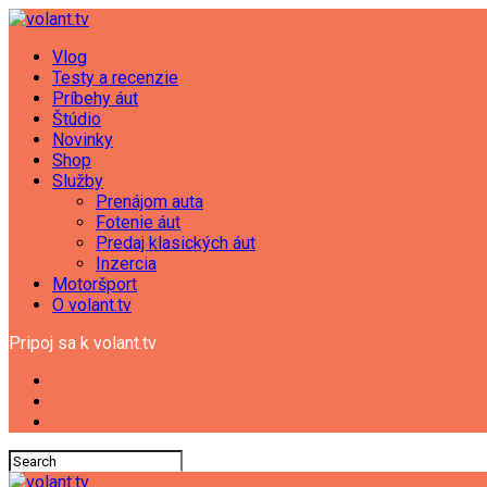
Vlog
Testy a recenzie
Príbehy áut
Štúdio
Novinky
Shop
Služby
Prenájom auta
Fotenie áut
Predaj klasických áut
Inzercia
Motoršport
O volant.tv
Pripoj sa k volant.tv