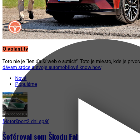
O volant.tv
Toto nie je “len ďalší web o autách”. Toto je miesto, kde je prvo
dávam srdce a svoje automobilové know how
.
Nové
Populárne
Motoršport
2 dni späť
Šoféroval som Škodu Fabia za 300 000 EUR! 