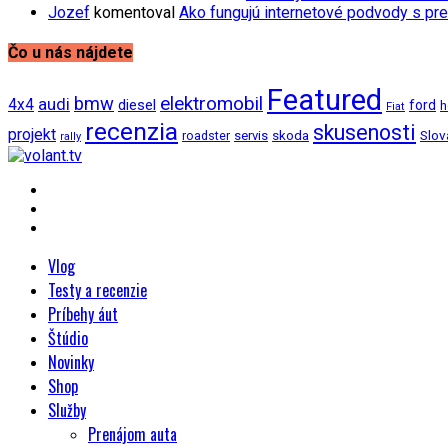
Jozef
komentoval
Ako fungujú internetové podvody s pre
Čo u nás nájdete
Featured
bmw
elektromobil
audi
4x4
diesel
ford
h
Fiat
recenzia
skusenosti
projekt
Slov
roadster
servis
skoda
rally
Vlog
Testy a recenzie
Príbehy áut
Štúdio
Novinky
Shop
Služby
Prenájom auta