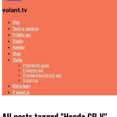
volant.tv
Vlog
Testy a recenzie
Príbehy áut
Štúdio
Novinky
Shop
Služby
Prenájom auta
Fotenie áut
Predaj klasických áut
Inzercia
Motoršport
O volant.tv
All posts tagged "Honda CR-V"