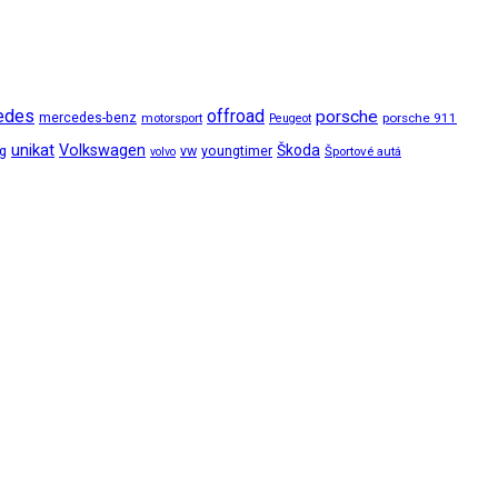
edes
offroad
porsche
mercedes-benz
motorsport
porsche 911
Peugeot
unikat
Volkswagen
Škoda
ng
vw
youngtimer
Športové autá
volvo