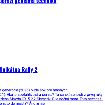
porazí geniálna technika
Unikátna Rally 2
ata generácia (2026) bude šok pre mnohých…
. Aká je spoľahlivosť a servis? Tu sú skúsenosti z prvej ruky
zdená Mazda CX-5 2,2 Skyactiv-D je nočná mora. Toto nechceš!
e auto do mesta? Áno aj nie.