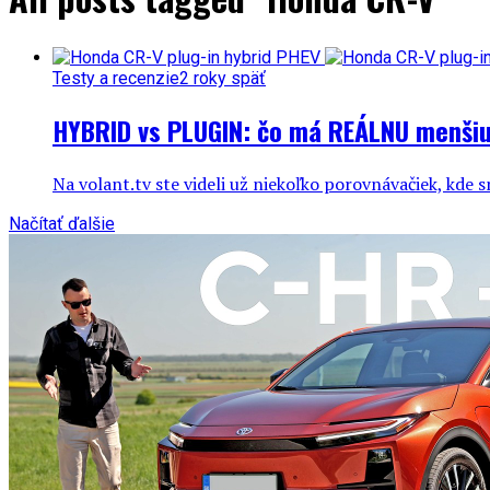
Testy a recenzie
2 roky späť
HYBRID vs PLUGIN: čo má REÁLNU menšiu
Na volant.tv ste videli už niekoľko porovnávačiek, kde s
Načítať ďalšie