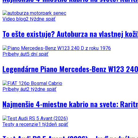
Video blog
2 týždne späť
To ešte existuje? Autoburza na vlastnej kož
Príbehy áut
5 dní späť
Legendárne Piano Mercedes-Benz W123 240 
Príbehy áut
2 týždne späť
Najmenšie 4-miestne kabrio na svete: Rarit
Testy a recenzie
1 týždeň späť