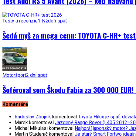
Test Audi RS 5 Avant (2026) – keď nadváhu 
Testy a recenzie
1 týždeň späť
Šedá myš za mega cenu: TOYOTA C-HR+ test
Motoršport
2 dni späť
Šoféroval som Škodu Fabia za 300 000 EUR! 
Komentáre
Radoslav Zbojník
komentoval
Toyota Hilux je späť: devi
Marek
komentoval
Jazdený Range Rover (L405 2012–2021)
Michal Mikulasi
komentoval
Najhorší japonský motor? Ja
Martin Studenič
komentoval
Je starý Smart Fortwo ideáln