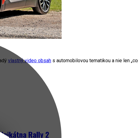
radý
vlastný video obsah
s automobilovou tematikou a nie len „cop
Unikátna Rally 2