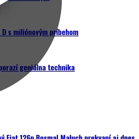
D s miliónovým príbehom
porazí geniálna technika
ný Fiat 126p Bosmal Maluch prekvapí aj dnes