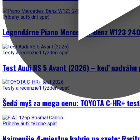
Príbehy áut
5 dní späť
Legendárne Piano Mercedes-Benz W123 240 
Testy a recenzie
1 týždeň späť
Test Audi RS 5 Avant (2026) – keď nadváhu 
Testy a recenzie
1 týždeň späť
Šedá myš za mega cenu: TOYOTA C-HR+ test
Príbehy áut
2 týždne späť
Najmenšie 4-miestne kabrio na svete: Rarit