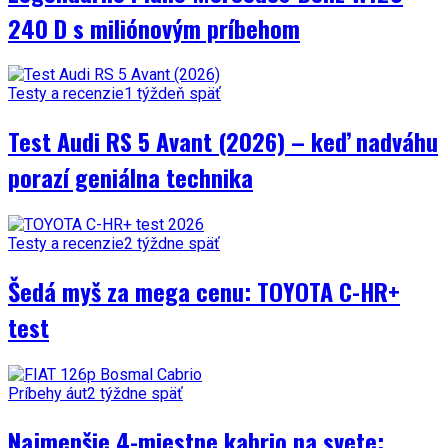
240 D s miliónovým príbehom
Testy a recenzie
1 týždeň späť
Test Audi RS 5 Avant (2026) – keď nadváhu
porazí geniálna technika
Testy a recenzie
2 týždne späť
Šedá myš za mega cenu: TOYOTA C-HR+
test
Príbehy áut
2 týždne späť
Najmenšie 4-miestne kabrio na svete: