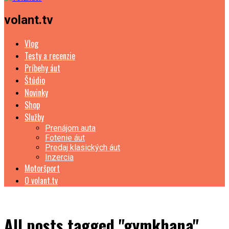
volant.tv
Vlog
Testy a recenzie
Príbehy áut
Štúdio
Novinky
Shop
Služby
Prenájom auta
Fotenie áut
Predaj klasických áut
Inzercia
Motoršport
O volant.tv
All posts tagged "gymkhana"