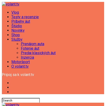
Vlog
Testy a recenzie
Príbehy áut
Štúdio
Novinky
Shop
Služby
Prenájom auta
Fotenie áut
Predaj klasických áut
Inzercia
Motoršport
O volant.tv
Pripoj sa k volant.tv