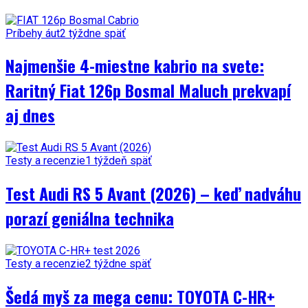
Príbehy áut
2 týždne späť
Najmenšie 4-miestne kabrio na svete:
Raritný Fiat 126p Bosmal Maluch prekvapí
aj dnes
Testy a recenzie
1 týždeň späť
Test Audi RS 5 Avant (2026) – keď nadváhu
porazí geniálna technika
Testy a recenzie
2 týždne späť
Šedá myš za mega cenu: TOYOTA C-HR+