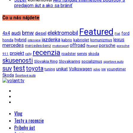
predajom áut a ako sa brániť
Čo u nás nájdete
Featured
bmw
elektromobil
audi
4x4
diesel
ford
Fiat
jazdenka
hybrid
lexus
kabriolet
honda
kabrio
komunizmus
interview
mercedes
offroad
porsche
mercedes-benz
motorsport
porsche
Peugeot
recenzia
projekt
roadster
servis
skoda
911
rally
skusenosti
Slovakia Ring
Slovakiaring
socializmus
sportove auto
test
suv
toyota
unikat
Volkswagen
tuning
vw
youngtimer
volvo
Škoda
Športové autá
Vlog
Testy a recenzie
Príbehy áut