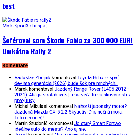
test
Motoršport
3 dni späť
Šoféroval som Škodu Fabia za 300 000 EUR!
Unikátna Rally 2
Komentáre
Radoslav Zbojník
komentoval
Toyota Hilux je späť:
deviata generácia (2026) bude šok pre mnohých…
Marek
komentoval
Jazdený Range Rover (L405 2012–
2021). Aká je spoľahlivosť a servis? Tu sú skúsenosti z
prvej ruky
Michal Mikulasi
komentoval
Najhorší japonský motor?
Jazdená Mazda CX-5 2,2 Skyactiv-D je nočná mora.
Toto nechceš!
Martin Studenič
komentoval
Je starý Smart Fortwo
ideálne auto do mesta? Áno aj nie.
Jozef
komentoval
Ako fungujú internetové podvody s