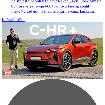
Že ste ešte neboli v Dubaji? Nevadí, Ken Block tam už
bol, prevetral svoju 600+ koňovú Fiestu, spálil
niekoľko sád gúm a hlavne ohúril svojimi kúskami...
Načítať ďalšie