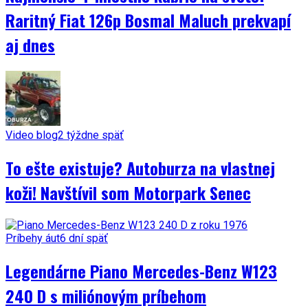
Raritný Fiat 126p Bosmal Maluch prekvapí
aj dnes
Video blog
2 týždne späť
To ešte existuje? Autoburza na vlastnej
koži! Navštívil som Motorpark Senec
Príbehy áut
6 dní späť
Legendárne Piano Mercedes-Benz W123
240 D s miliónovým príbehom