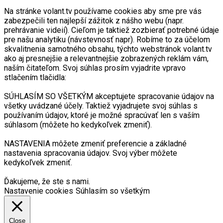
Na stránke volant.tv používame cookies aby sme pre vás
zabezpečili ten najlepší zážitok z nášho webu (napr.
prehrávanie videií). Cieľom je taktiež zozbierať potrebné údaje
pre našu analytiku (návstevnosť napr). Robíme to za účelom
skvalitnenia samotného obsahu, týchto webstránok volant.tv
ako aj presnejšie a relevantnejšie zobrazených reklám vám,
naším čitateľom. Svoj súhlas prosím vyjadrite vpravo
stlačením tlačidla:
SÚHLASÍM SO VŠETKÝM akceptujete spracovanie údajov na
všetky uvádzané účely. Taktiež vyjadrujete svoj súhlas s
používaním údajov, ktoré je možné spracúvať len s vaším
súhlasom (môžete ho kedykoľvek zmeniť).
NASTAVENIA môžete zmeniť preferencie a základné
nastavenia spracovania údajov. Svoj výber môžete
kedykoľvek zmeniť.
Ďakujeme, že ste s nami.
Nastavenie cookies
Súhlasím so všetkým
Close