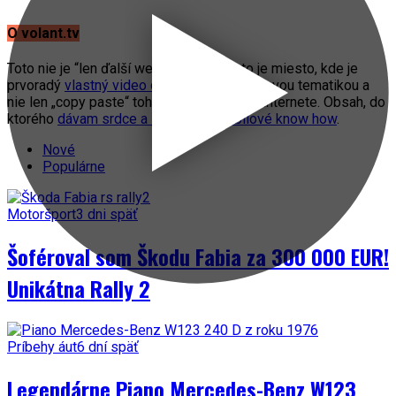
O volant.tv
Toto nie je “len ďalší web o autách”. Toto je miesto, kde je
prvoradý
vlastný video obsah
s automobilovou tematikou a
nie len „copy paste“ toho, čo práve fičí na internete. Obsah, do
ktorého
dávam srdce a svoje automobilové know how
.
Nové
Populárne
Motoršport
3 dni späť
Šoféroval som Škodu Fabia za 300 000 EUR!
Unikátna Rally 2
Príbehy áut
6 dní späť
Legendárne Piano Mercedes-Benz W123