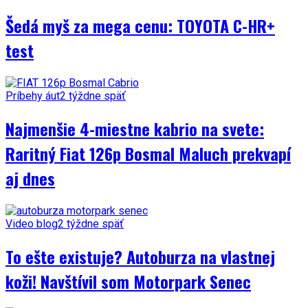
Šedá myš za mega cenu: TOYOTA C-HR+
test
Príbehy áut
2 týždne späť
Najmenšie 4-miestne kabrio na svete:
Raritný Fiat 126p Bosmal Maluch prekvapí
aj dnes
Video blog
2 týždne späť
To ešte existuje? Autoburza na vlastnej
koži! Navštívil som Motorpark Senec