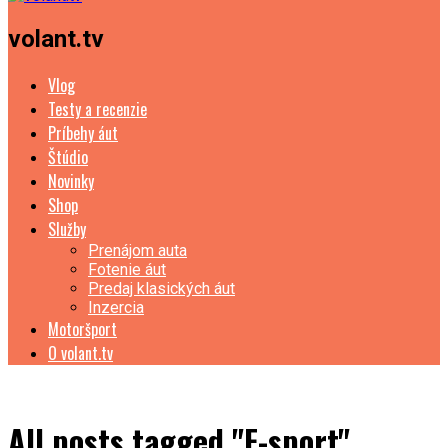
volant.tv
Vlog
Testy a recenzie
Príbehy áut
Štúdio
Novinky
Shop
Služby
Prenájom auta
Fotenie áut
Predaj klasických áut
Inzercia
Motoršport
O volant.tv
All posts tagged "F-sport"