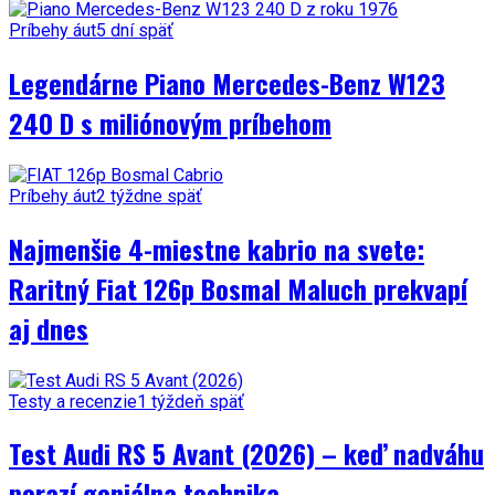
Príbehy áut
5 dní späť
Legendárne Piano Mercedes-Benz W123
240 D s miliónovým príbehom
Príbehy áut
2 týždne späť
Najmenšie 4-miestne kabrio na svete:
Raritný Fiat 126p Bosmal Maluch prekvapí
aj dnes
Testy a recenzie
1 týždeň späť
Test Audi RS 5 Avant (2026) – keď nadváhu
porazí geniálna technika