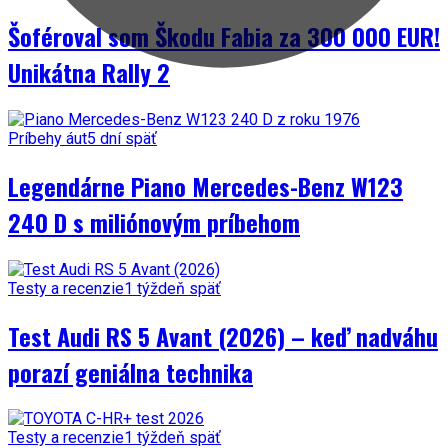
Šoféroval som Škodu Fabia za 300 000 EUR!
Unikátna Rally 2
Príbehy áut
5 dní späť
Legendárne Piano Mercedes-Benz W123
240 D s miliónovým príbehom
Testy a recenzie
1 týždeň späť
Test Audi RS 5 Avant (2026) – keď nadváhu
porazí geniálna technika
Testy a recenzie
1 týždeň späť