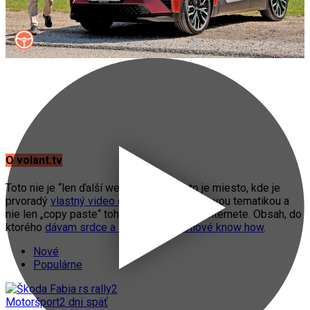
O volant.tv
Toto nie je “len ďalší web o autách”. Toto je miesto, kde je
prvoradý
vlastný video obsah
s automobilovou tematikou a
nie len „copy paste“ toho, čo práve fičí na internete. Obsah, do
ktorého
dávam srdce a svoje automobilové know how
.
Nové
Populárne
Motoršport
2 dni späť