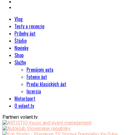
Vlog
Testy a recenzie
Príbehy áut
Štúdio
Novinky
Shop
Služby
Prenájom auta
Fotenie áut
Predaj klasických áut
Inzercia
Motoršport
O volant.tv
Partneri volant.tv: