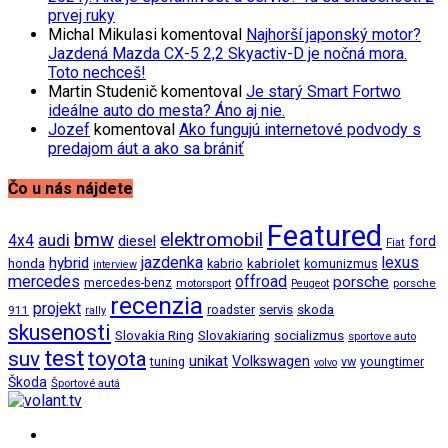
prvej ruky
Michal Mikulasi
komentoval
Najhorší japonský motor?
Jazdená Mazda CX-5 2,2 Skyactiv-D je nočná mora.
Toto nechceš!
Martin Studenič
komentoval
Je starý Smart Fortwo
ideálne auto do mesta? Áno aj nie.
Jozef
komentoval
Ako fungujú internetové podvody s
predajom áut a ako sa brániť
Čo u nás nájdete
Featured
bmw
elektromobil
audi
4x4
diesel
ford
Fiat
jazdenka
hybrid
lexus
kabriolet
honda
kabrio
komunizmus
interview
mercedes
offroad
porsche
mercedes-benz
motorsport
porsche
Peugeot
recenzia
projekt
roadster
servis
skoda
911
rally
skusenosti
Slovakia Ring
Slovakiaring
socializmus
sportove auto
test
suv
toyota
unikat
Volkswagen
tuning
vw
youngtimer
volvo
Škoda
Športové autá