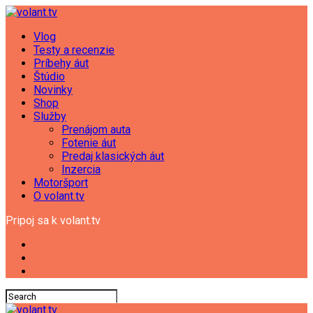
Vlog
Testy a recenzie
Príbehy áut
Štúdio
Novinky
Shop
Služby
Prenájom auta
Fotenie áut
Predaj klasických áut
Inzercia
Motoršport
O volant.tv
Pripoj sa k volant.tv