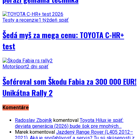
Testy a recenzie
1 týždeň späť
Šedá myš za mega cenu: TOYOTA C-HR+
test
Motoršport
2 dni späť
Šoféroval som Škodu Fabia za 300 000 EUR!
Unikátna Rally 2
Komentáre
Radoslav Zbojník
komentoval
Toyota Hilux je späť:
deviata generácia (2026) bude šok pre mnohých…
Marek
komentoval
Jazdený Range Rover (L405 2012–
2021). Aká je spoľahlivosť a servis? Tu sú skúsenosti z