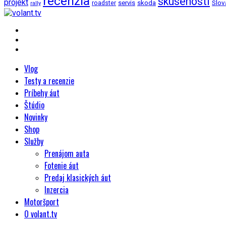
recenzia
skusenosti
projekt
Slov
roadster
servis
skoda
rally
Vlog
Testy a recenzie
Príbehy áut
Štúdio
Novinky
Shop
Služby
Prenájom auta
Fotenie áut
Predaj klasických áut
Inzercia
Motoršport
O volant.tv