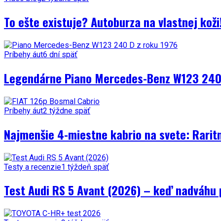
To ešte existuje? Autoburza na vlastnej kož
Príbehy áut
6 dní späť
Legendárne Piano Mercedes-Benz W123 240 
Príbehy áut
2 týždne späť
Najmenšie 4-miestne kabrio na svete: Rarit
Testy a recenzie
1 týždeň späť
Test Audi RS 5 Avant (2026) – keď nadváhu 