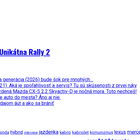
Unikátna Rally 2
ata generácia (2026) bude šok pre mnohých…
. Aká je spoľahlivosť a servis? Tu sú skúsenosti z prvej ruky
zdená Mazda CX-5 2,2 Skyactiv-D je nočná mora. Toto nechceš!
e auto do mesta? Áno aj nie.
dajom áut a ako sa brániť
jazdenka
merc
hybrid
lexus
kabriolet
onda
kabrio
komunizmus
interview