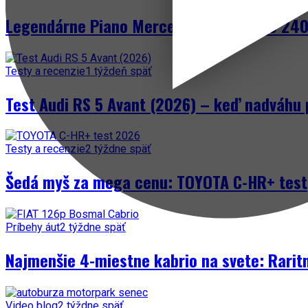
Legendárne Piano Mercedes-Benz W123 240 
Testy a recenzie
1 týždeň späť
Test Audi RS 5 Avant (2026) – keď nadváhu 
Testy a recenzie
2 týždne späť
Šedá myš za mega cenu: TOYOTA C-HR+ test
Príbehy áut
2 týždne späť
Najmenšie 4-miestne kabrio na svete: Rarit
Video blog
2 týždne späť