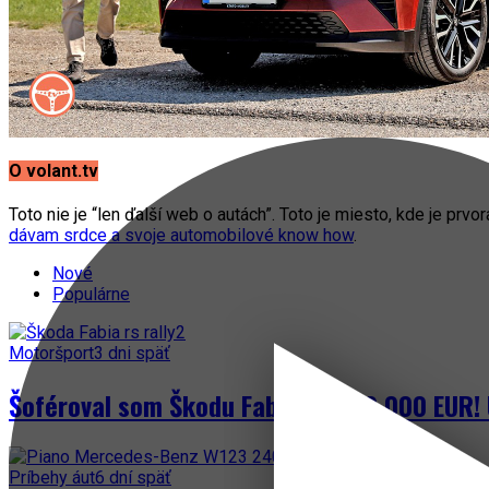
O volant.tv
Toto nie je “len ďalší web o autách”. Toto je miesto, kde je prvo
dávam srdce a svoje automobilové know how
.
Nové
Populárne
Motoršport
3 dni späť
Šoféroval som Škodu Fabia za 300 000 EUR! 
Príbehy áut
6 dní späť