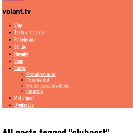
volant.tv
Vlog
Testy a recenzie
Príbehy áut
Štúdio
Novinky
Shop
Služby
Prenájom auta
Fotenie áut
Predaj klasických áut
Inzercia
Motoršport
O volant.tv
All posts tagged "clubport"