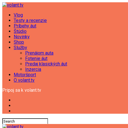
Vlog
Testy a recenzie
Príbehy áut
Štúdio
Novinky
Shop
Služby
Prenájom auta
Fotenie áut
Predaj klasických áut
Inzercia
Motoršport
O volant.tv
Pripoj sa k volant.tv