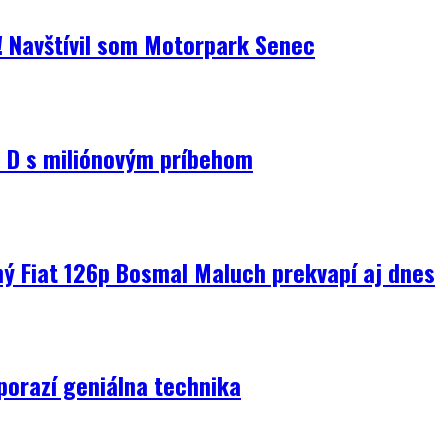
i! Navštívil som Motorpark Senec
D s miliónovým príbehom
ný Fiat 126p Bosmal Maluch prekvapí aj dnes
porazí geniálna technika