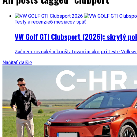
Testy a recenzie
6 mesiacov späť
VW Golf GTI Clubsport (2026): skrytý po
Začnem rovnakým konštatovaním ako pri teste Volkswage
Načítať ďalšie