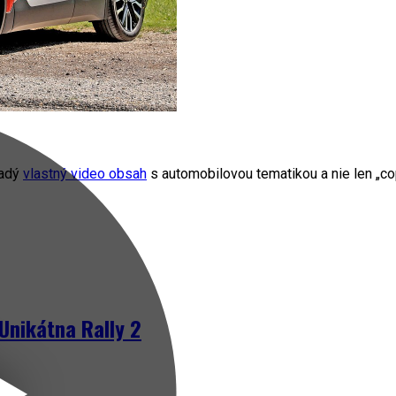
radý
vlastný video obsah
s automobilovou tematikou a nie len „cop
Unikátna Rally 2