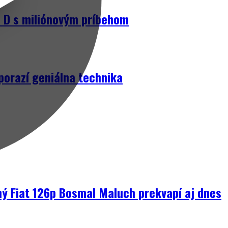
D s miliónovým príbehom
porazí geniálna technika
ný Fiat 126p Bosmal Maluch prekvapí aj dnes