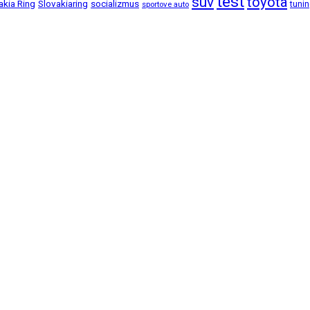
test
suv
toyota
akia Ring
Slovakiaring
socializmus
tuni
sportove auto