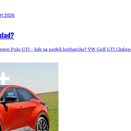
klad?
n Polo GTI – kde sa podeli hothatche? VW Golf GTI Clubsport