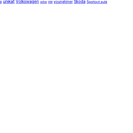
unikat
Volkswagen
Škoda
ng
vw
youngtimer
Športové autá
volvo