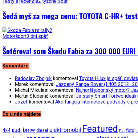
Testy a recenzie
2 týždne späť
Šedá myš za mega cenu: TOYOTA C-HR+ test
Motoršport
3 dni späť
Šoféroval som Škodu Fabia za 300 000 EUR! 
Komentáre
Radoslav Zbojník
komentoval
Toyota Hilux je späť: devi
Marek
komentoval
Jazdený Range Rover (L405 2012–2021)
Michal Mikulasi
komentoval
Najhorší japonský motor? Ja
Martin Studenič
komentoval
Je starý Smart Fortwo ideáln
Jozef
komentoval
Ako fungujú internetové podvody s pre
Čo u nás nájdete
Featured
bmw
elektromobil
audi
4x4
diesel
ford
h
Fiat