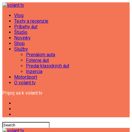
Vlog
Testy a recenzie
Príbehy áut
Štúdio
Novinky
Shop
Služby
Prenájom auta
Fotenie áut
Predaj klasických áut
Inzercia
Motoršport
O volant.tv
Pripoj sa k volant.tv