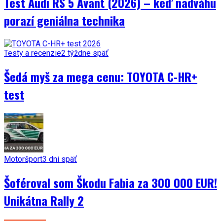
Test Audi RS 5 Avant (2026) – keď nadváhu
porazí geniálna technika
Testy a recenzie
2 týždne späť
Šedá myš za mega cenu: TOYOTA C-HR+
test
Motoršport
3 dni späť
Šoféroval som Škodu Fabia za 300 000 EUR!
Unikátna Rally 2