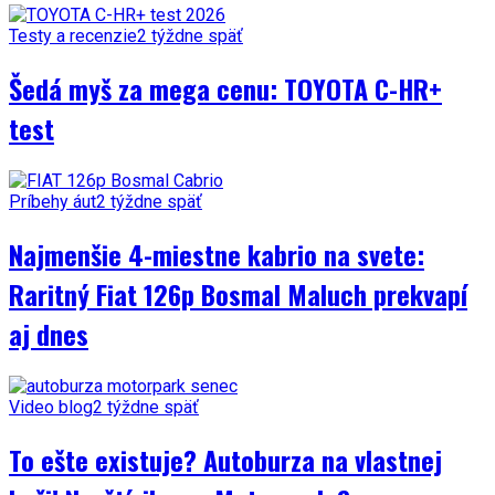
Testy a recenzie
2 týždne späť
Šedá myš za mega cenu: TOYOTA C-HR+
test
Príbehy áut
2 týždne späť
Najmenšie 4-miestne kabrio na svete:
Raritný Fiat 126p Bosmal Maluch prekvapí
aj dnes
Video blog
2 týždne späť
To ešte existuje? Autoburza na vlastnej