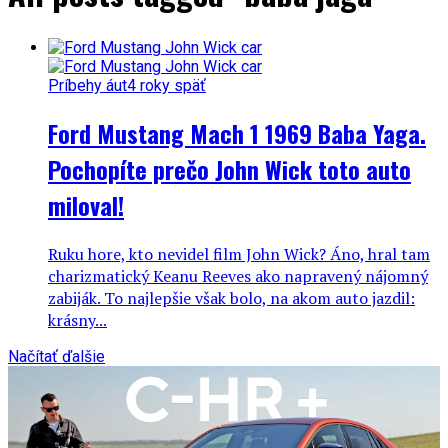
Príbehy áut
4 roky späť
Ford Mustang Mach 1 1969 Baba Yaga.
Pochopíte prečo John Wick toto auto
miloval!
Ruku hore, kto nevidel film John Wick? Áno, hral tam
charizmatický Keanu Reeves ako napravený nájomný
zabiják. To najlepšie však bolo, na akom auto jazdil:
krásny...
Načítať ďalšie