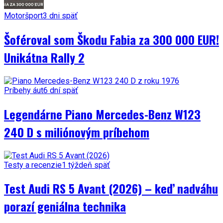
Motoršport
3 dni späť
Šoféroval som Škodu Fabia za 300 000 EUR!
Unikátna Rally 2
Príbehy áut
6 dní späť
Legendárne Piano Mercedes-Benz W123
240 D s miliónovým príbehom
Testy a recenzie
1 týždeň späť
Test Audi RS 5 Avant (2026) – keď nadváhu
porazí geniálna technika