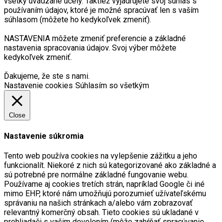
všetky uvádzané účely. Taktiež vyjadrujete svoj súhlas s
používaním údajov, ktoré je možné spracúvať len s vaším
súhlasom (môžete ho kedykoľvek zmeniť).
NASTAVENIA môžete zmeniť preferencie a základné
nastavenia spracovania údajov. Svoj výber môžete
kedykoľvek zmeniť.
Ďakujeme, že ste s nami.
Nastavenie cookies
Súhlasím so všetkým
Close
Nastavenie súkromia
Tento web používa cookies na vylepšenie zážitku a jeho
funkcionalít. Niekoré z nich sú kategorizované ako základné a
sú potrebné pre normálne základné fungovanie webu.
Používame aj cookies tretích strán, napríklad Google či iné
mimo EHP, ktoré nám umožňujú porozumieť užívateľskému
správaniu na našich stránkach a/alebo vám zobrazovať
relevantný komerčný obsah. Tieto cookies sú ukladané v
prehliadači s vašim dovolením (môže zahŕňať spracúvanie