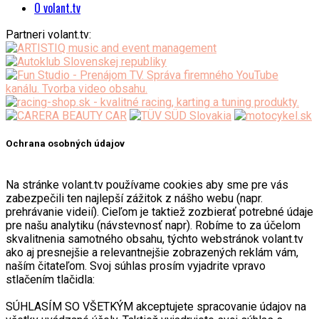
O volant.tv
Partneri volant.tv:
Ochrana osobných údajov
Na stránke volant.tv používame cookies aby sme pre vás
zabezpečili ten najlepší zážitok z nášho webu (napr.
prehrávanie videií). Cieľom je taktiež zozbierať potrebné údaje
pre našu analytiku (návstevnosť napr). Robíme to za účelom
skvalitnenia samotného obsahu, týchto webstránok volant.tv
ako aj presnejšie a relevantnejšie zobrazených reklám vám,
naším čitateľom. Svoj súhlas prosím vyjadrite vpravo
stlačením tlačidla:
SÚHLASÍM SO VŠETKÝM akceptujete spracovanie údajov na