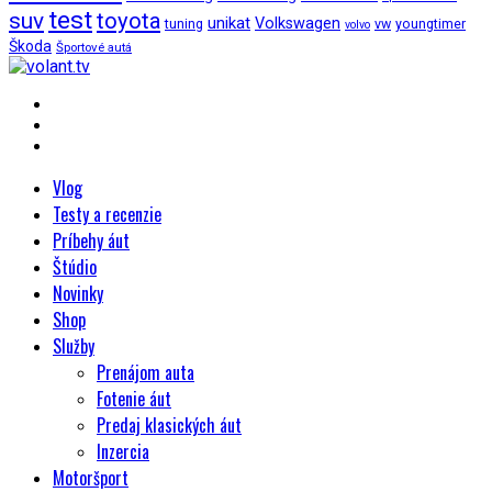
test
suv
toyota
unikat
Volkswagen
tuning
vw
youngtimer
volvo
Škoda
Športové autá
Vlog
Testy a recenzie
Príbehy áut
Štúdio
Novinky
Shop
Služby
Prenájom auta
Fotenie áut
Predaj klasických áut
Inzercia
Motoršport