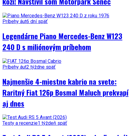
koži! Navštívil som Motorpark Senec
Príbehy áut
6 dní späť
Legendárne Piano Mercedes-Benz W123
240 D s miliónovým príbehom
Príbehy áut
2 týždne späť
Najmenšie 4-miestne kabrio na svete:
Raritný Fiat 126p Bosmal Maluch prekvapí
aj dnes
Testy a recenzie
1 týždeň späť