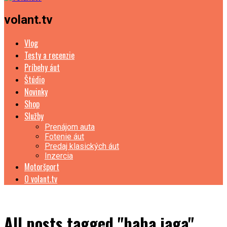
volant.tv
Vlog
Testy a recenzie
Príbehy áut
Štúdio
Novinky
Shop
Služby
Prenájom auta
Fotenie áut
Predaj klasických áut
Inzercia
Motoršport
O volant.tv
All posts tagged "baba jaga"