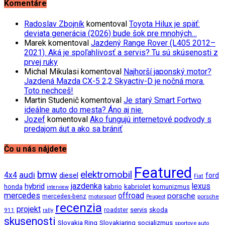
Komentáre
Radoslav Zbojník
komentoval
Toyota Hilux je späť:
deviata generácia (2026) bude šok pre mnohých…
Marek
komentoval
Jazdený Range Rover (L405 2012–
2021). Aká je spoľahlivosť a servis? Tu sú skúsenosti z
prvej ruky
Michal Mikulasi
komentoval
Najhorší japonský motor?
Jazdená Mazda CX-5 2,2 Skyactiv-D je nočná mora.
Toto nechceš!
Martin Studenič
komentoval
Je starý Smart Fortwo
ideálne auto do mesta? Áno aj nie.
Jozef
komentoval
Ako fungujú internetové podvody s
predajom áut a ako sa brániť
Čo u nás nájdete
Featured
bmw
elektromobil
audi
4x4
diesel
ford
Fiat
jazdenka
hybrid
lexus
kabriolet
honda
kabrio
komunizmus
interview
mercedes
offroad
porsche
mercedes-benz
motorsport
porsche
Peugeot
recenzia
projekt
roadster
servis
skoda
911
rally
skusenosti
Slovakia Ring
Slovakiaring
socializmus
sportove auto