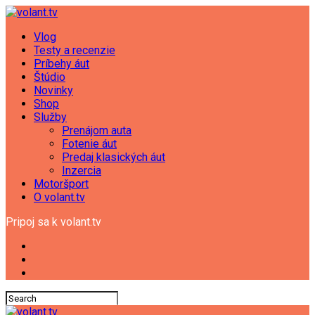
Vlog
Testy a recenzie
Príbehy áut
Štúdio
Novinky
Shop
Služby
Prenájom auta
Fotenie áut
Predaj klasických áut
Inzercia
Motoršport
O volant.tv
Pripoj sa k volant.tv