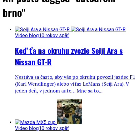
brno"
Video blog
10 rokov späť
Keď ťa na okruhu zvezie Seiji Ara s
Nissan GT-R
Nestáva sa často, aby vás po okruhu povozil jazdec F1
(Karl Wendlinger) alebo víťaz LeMans (Seiji Ara). V
jeden deň, v jednom aute… Mne sa to...
Video blog
10 rokov späť