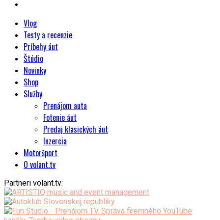
Vlog
Testy a recenzie
Príbehy áut
Štúdio
Novinky
Shop
Služby
Prenájom auta
Fotenie áut
Predaj klasických áut
Inzercia
Motoršport
O volant.tv
Partneri volant.tv: