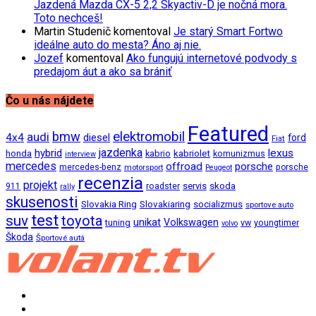
Jazdená Mazda CX-5 2,2 Skyactiv-D je nočná mora.
Toto nechceš!
Martin Studenič
komentoval
Je starý Smart Fortwo
ideálne auto do mesta? Áno aj nie.
Jozef
komentoval
Ako fungujú internetové podvody s
predajom áut a ako sa brániť
Čo u nás nájdete
Featured
bmw
elektromobil
audi
4x4
diesel
ford
Fiat
jazdenka
hybrid
lexus
kabriolet
honda
kabrio
komunizmus
interview
mercedes
offroad
porsche
mercedes-benz
motorsport
porsche
Peugeot
recenzia
projekt
roadster
servis
skoda
911
rally
skusenosti
Slovakia Ring
Slovakiaring
socializmus
sportove auto
test
suv
toyota
unikat
Volkswagen
tuning
vw
youngtimer
volvo
Škoda
Športové autá