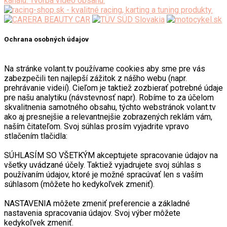
Ochrana osobných údajov
Na stránke volant.tv používame cookies aby sme pre vás
zabezpečili ten najlepší zážitok z nášho webu (napr.
prehrávanie videií). Cieľom je taktiež zozbierať potrebné údaje
pre našu analytiku (návstevnosť napr). Robíme to za účelom
skvalitnenia samotného obsahu, týchto webstránok volant.tv
ako aj presnejšie a relevantnejšie zobrazených reklám vám,
naším čitateľom. Svoj súhlas prosím vyjadrite vpravo
stlačením tlačidla:
SÚHLASÍM SO VŠETKÝM akceptujete spracovanie údajov na
všetky uvádzané účely. Taktiež vyjadrujete svoj súhlas s
používaním údajov, ktoré je možné spracúvať len s vaším
súhlasom (môžete ho kedykoľvek zmeniť).
NASTAVENIA môžete zmeniť preferencie a základné
nastavenia spracovania údajov. Svoj výber môžete
kedykoľvek zmeniť.