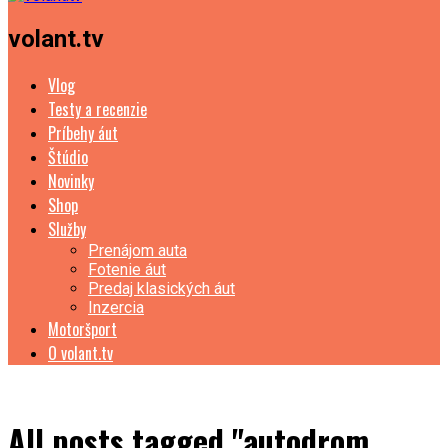
volant.tv
Vlog
Testy a recenzie
Príbehy áut
Štúdio
Novinky
Shop
Služby
Prenájom auta
Fotenie áut
Predaj klasických áut
Inzercia
Motoršport
O volant.tv
All posts tagged "autodrom