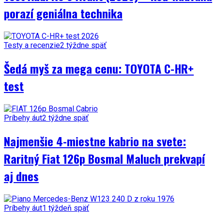
porazí geniálna technika
Testy a recenzie
2 týždne späť
Šedá myš za mega cenu: TOYOTA C-HR+
test
Príbehy áut
2 týždne späť
Najmenšie 4-miestne kabrio na svete:
Raritný Fiat 126p Bosmal Maluch prekvapí
aj dnes
Príbehy áut
1 týždeň späť