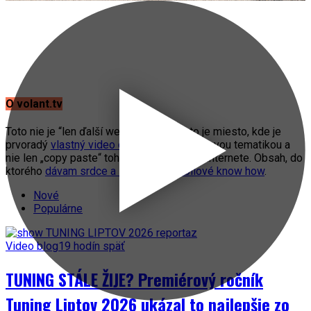
O volant.tv
Toto nie je “len ďalší web o autách”. Toto je miesto, kde je
prvoradý
vlastný video obsah
s automobilovou tematikou a
nie len „copy paste“ toho, čo práve fičí na internete. Obsah, do
ktorého
dávam srdce a svoje automobilové know how
.
Nové
Populárne
Video blog
19 hodín späť
TUNING STÁLE ŽIJE? Premiérový ročník
Tuning Liptov 2026 ukázal to najlepšie zo