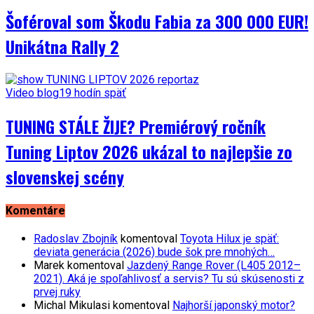
Šoféroval som Škodu Fabia za 300 000 EUR!
Unikátna Rally 2
Video blog
19 hodín späť
TUNING STÁLE ŽIJE? Premiérový ročník
Tuning Liptov 2026 ukázal to najlepšie zo
slovenskej scény
Komentáre
Radoslav Zbojník
komentoval
Toyota Hilux je späť:
deviata generácia (2026) bude šok pre mnohých…
Marek
komentoval
Jazdený Range Rover (L405 2012–
2021). Aká je spoľahlivosť a servis? Tu sú skúsenosti z
prvej ruky
Michal Mikulasi
komentoval
Najhorší japonský motor?