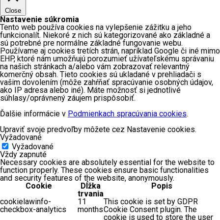
Close
Nastavenie súkromia
Tento web používa cookies na vylepšenie zážitku a jeho
funkcionalít. Niekoré z nich sú kategorizované ako základné a
sú potrebné pre normálne základné fungovanie webu.
Používame aj cookies tretích strán, napríklad Google či iné mimo
EHP, ktoré nám umožňujú porozumieť užívateľskému správaniu
na našich stránkach a/alebo vám zobrazovať relevantný
komerčný obsah. Tieto cookies sú ukladané v prehliadači s
vašim dovolením (môže zahŕňať spracúvanie osobných údajov,
ako IP adresa alebo iné). Máte možnosť si jednotlivé
súhlasy/oprávnený záujem prispôsobiť.
Ďalšie informácie v
Podmienkach spracúvania cookies
.
Upraviť svoje predvoľby môžete cez Nastavenie cookies.
Vyžadované
Vyžadované
Vždy zapnuté
Necessary cookies are absolutely essential for the website to
function properly. These cookies ensure basic functionalities
and security features of the website, anonymously.
Cookie
Dĺžka
Popis
trvania
cookielawinfo-
11
This cookie is set by GDPR
checkbox-analytics
months
Cookie Consent plugin. The
cookie is used to store the user