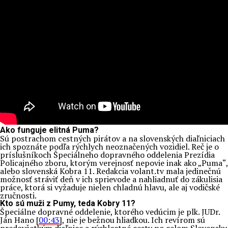
Ako funguje elitná Puma?
Sú postrachom cestných pirátov a na slovenských diaľniciach
ich spoznáte podľa rýchlych neoznačených vozidiel. Reč je o
príslušníkoch Špeciálneho dopravného oddelenia Prezídia
Policajného zboru, ktorým verejnosť nepovie inak ako „Puma“,
alebo slovenská Kobra 11. Redakcia volant.tv mala jedinečnú
možnosť stráviť deň v ich sprievode a nahliadnuť do zákulisia
práce, ktorá si vyžaduje nielen chladnú hlavu, ale aj vodičské
zručnosti.
Kto sú muži z Pumy, teda Kobry 11?
Špeciálne dopravné oddelenie, ktorého vedúcim je plk. JUDr.
Ján Hano [
00:43
], nie je bežnou hliadkou. Ich revírom sú