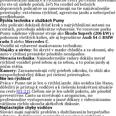
predovšetkým diaľnice a rýchlostné cesty po celom Slovensku
(to ste už niekde počuli, že?) Na rozdiel od bežných
dopravných policajtov sa zameriavajú na tie najzávažnejšie
priestupky: extrémnu rýchlosť, agresívnu jazdu a nebezpečné
predbiehanie.
Rýchla technika v službách Pumy
Aby policajti dokázali držať krok s najrýchlejšími autami na
cestách, potrebujú adekvátne vybavenie. Vo vozovom parku
Pumy nájdeme výkonné stroje ako
Škoda Superb (206 kW)
s
pohonom všetkých kolies, ale aj legendárne
Audi S4
či
BMW
radu 5
alebo
Mercedes C
.
Vozidlá sú vybavené maskovanou technikou:
Majáky a sirény:
Sú skryté v maske chladiča a za oknami, aby
auto v civilnej premávke pôsobilo nenápadne.
Meracia technika:
Najmodernejšie radary dokážu merať
rýchlosť vozidiel pred sebou aj za sebou, a to počas jazdy aj
počas státia.
Kamery:
Zaznamenávajú celý priebeh zákroku, čo slúži ako
nespochybniteľný dôkaz pri riešení priestupkov.
Nie len rýchlosť
Práca v Pume nie je len o rýchlej jazde. Ako uvádza Ján Hano,
dôležitý je prístup k vodičovi a k riešeniu konkrétnej situácie
na ceste [
01:21
]. Cieľom nie je len udeliť pokutu, ale pôsobiť
preventívne. Často sa stretávajú s aroganciou, no
profesionálne vystupovanie a jasné dôkazy z videozáznamu
väčšinou rýchlo ukončia akékoľvek diskusie.
Najčastejšie chyby vodičov
Slováci majú najväčší problém s dodržiavaním bezpečného