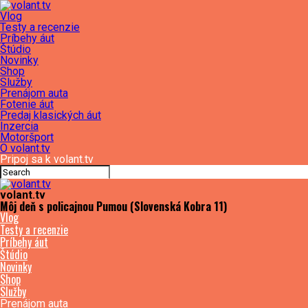
Vlog
Testy a recenzie
Príbehy áut
Štúdio
Novinky
Shop
Služby
Prenájom auta
Fotenie áut
Predaj klasických áut
Inzercia
Motoršport
O volant.tv
Pripoj sa k volant.tv
volant.tv
Môj deň s policajnou Pumou (Slovenská Kobra 11)
Vlog
Testy a recenzie
Príbehy áut
Štúdio
Novinky
Shop
Služby
Prenájom auta