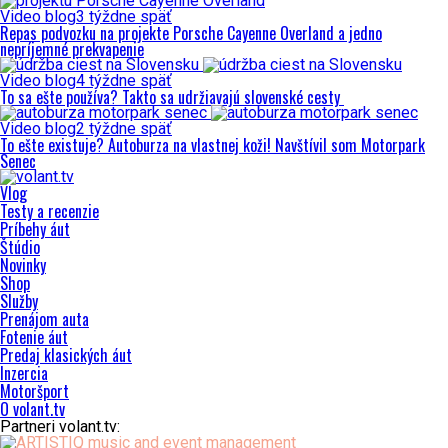
Video blog
3 týždne späť
Repas podvozku na projekte Porsche Cayenne Overland a jedno
nepríjemné prekvapenie
Video blog
4 týždne späť
To sa ešte používa? Takto sa udržiavajú slovenské cesty
Video blog
2 týždne späť
To ešte existuje? Autoburza na vlastnej koži! Navštívil som Motorpark
Senec
Vlog
Testy a recenzie
Príbehy áut
Štúdio
Novinky
Shop
Služby
Prenájom auta
Fotenie áut
Predaj klasických áut
Inzercia
Motoršport
O volant.tv
Partneri volant.tv: