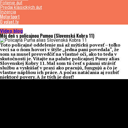
Fotenie áut
Predaj klasických áut
Inzercia
Motoršport
O volant.tv
Video blog
Môj deň s policajnou Pumou (Slovenská Kobra 11)
Toto policajné oddelenie má až mýtickú povesť – toľko
vecí sa o ňom hovorí v štýle „jedna pani povedala“, že
som sa musel presvedčiť na vlastné oči, ako to teda v
skutočnosti je. Vitajte na palube policajnej Pumy alias
Slovenskej Kobry 11. Mal som tú česť s pánmi stráviť
službu a vyskúšať v praxi ako pracujú, fungujú a čo je
vlastne náplňou ich práce. A počas natáčania aj rozbiť
niektoré povery. A že tých je dosť!