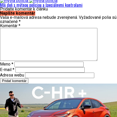
Môj deň s mýtnou políciou a špeciálnymi kontrolami
Pridajte komentár k článku
Napíšte komentár
Vaša e-mailová adresa nebude zverejnená.
Vyžadované polia sú
označené
*
Komentár
*
Meno
*
E-mail
*
Adresa webu