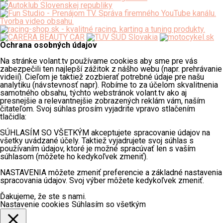
Ochrana osobných údajov
Na stránke volant.tv používame cookies aby sme pre vás
zabezpečili ten najlepší zážitok z nášho webu (napr. prehrávanie
videií). Cieľom je taktiež zozbierať potrebné údaje pre našu
analytiku (návstevnosť napr). Robíme to za účelom skvalitnenia
samotného obsahu, týchto webstránok volant.tv ako aj
presnejšie a relevantnejšie zobrazených reklám vám, naším
čitateľom. Svoj súhlas prosím vyjadrite vpravo stlačením
tlačidla:
SÚHLASÍM SO VŠETKÝM akceptujete spracovanie údajov na
všetky uvádzané účely. Taktiež vyjadrujete svoj súhlas s
používaním údajov, ktoré je možné spracúvať len s vaším
súhlasom (môžete ho kedykoľvek zmeniť).
NASTAVENIA môžete zmeniť preferencie a základné nastavenia
spracovania údajov. Svoj výber môžete kedykoľvek zmeniť.
Ďakujeme, že ste s nami.
Nastavenie cookies
Súhlasím so všetkým