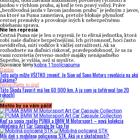
odstupu, dodržiavania maximálnej povolenej rýchlosti a
jazdou v rýchlom pruhu, aj keď je ten pravý voľný. Práve
„bezdôvodná jazda v ľavom jazdnom pruhu“ je jedným z javov,
na ktoré sa Puma zameriava, pretože blokuje plynulosť
cestnej premávky a provokuje iných k nebezpečnému
obiehaniu sprava.
Nie len represia
Cestná Puma nie je len o represii. Je to elitná jednotka, ktorá
robí naše diaľnice bezpečnejšími. Ich prítomnosť, hoci často
neviditeľná, núti vodičov k väčšej ostražitosti. Ak sa
rozhodnete na diaľnici riskovať, pravdepodobnosť, že sa za
vami rozsvietia červeno-modré majáky nenápadného
Superbu, je vyššia, než si myslíte.
Súvisiace témy:
kobra 11
polícia
puma
Ďalšie
Toto auto môže VŠETKO zmeniť. Je Sion od Sono Motors revolúcia na akú
čakáme?
Nenechajte si újsť
Táto Škoda Favorit má len 60 000 km. A ja som ju šoféroval (po 20
rokoch)
Mohlo by sa vám páčiť
Keď sa spoja značky PUMA a BMW M Motorsport – nová kolekcia
oblečenia Art Car Capsule by Cao Fei
Môj deň s mobilnou policajnou STK. Aká je v skutočnosti?