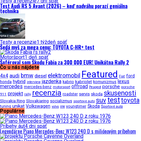
Testy a recenzie
7 dní späť
Test Audi RS 5 Avant (2026) – keď nadváhu porazí geniálna
technika
Testy a recenzie
1 týždeň späť
Šedá myš za mega cenu: TOYOTA C-HR+ test
Motoršport
1 deň späť
Šoféroval som Škodu Fabia za 300 000 EUR! Unikátna Rally 2
Čo u nás nájdete
Featured
bmw
elektromobil
audi
4x4
diesel
ford
Fiat
jazdenka
hybrid
lexus
kabriolet
honda
kabrio
komunizmus
interview
mercedes
offroad
porsche
mercedes-benz
motorsport
porsche
Peugeot
recenzia
skusenosti
projekt
roadster
servis
skoda
911
rally
test
suv
toyota
Slovakia Ring
Slovakiaring
socializmus
sportove auto
unikat
Volkswagen
Škoda
tuning
vw
youngtimer
Športové autá
volvo
Populárne
Príbehy áut
4 dni späť
Legendárne Piano Mercedes-Benz W123 240 D s miliónovým príbehom