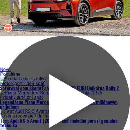
Nové
Populárne
Motoršport
1 deň späť
Šoféroval som Škodu Fabia za 300 000 EUR! Unikátna Rally 2
Príbehy áut
4 dni späť
Legendárne Piano Mercedes-Benz W123 240 D s miliónovým
príbehom
Testy a recenzie
7 dní späť
Test Audi RS 5 Avant (2026) – keď nadváhu porazí geniálna
technika