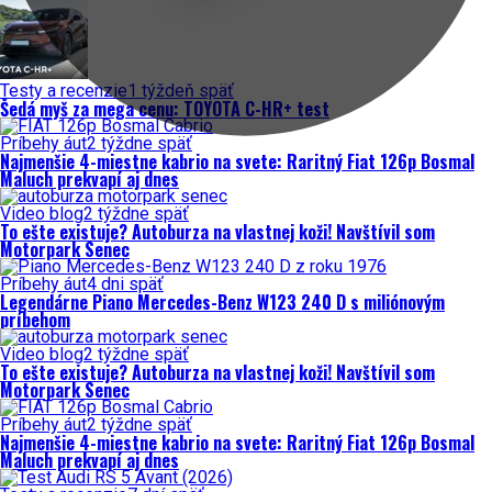
Testy a recenzie
1 týždeň späť
Šedá myš za mega cenu: TOYOTA C-HR+ test
Príbehy áut
2 týždne späť
Najmenšie 4-miestne kabrio na svete: Raritný Fiat 126p Bosmal
Maluch prekvapí aj dnes
Video blog
2 týždne späť
To ešte existuje? Autoburza na vlastnej koži! Navštívil som
Motorpark Senec
Príbehy áut
4 dni späť
Legendárne Piano Mercedes-Benz W123 240 D s miliónovým
príbehom
Video blog
2 týždne späť
To ešte existuje? Autoburza na vlastnej koži! Navštívil som
Motorpark Senec
Príbehy áut
2 týždne späť
Najmenšie 4-miestne kabrio na svete: Raritný Fiat 126p Bosmal
Maluch prekvapí aj dnes