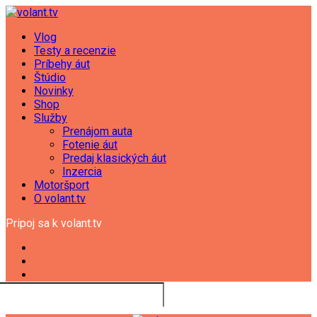
Vlog
Testy a recenzie
Príbehy áut
Štúdio
Novinky
Shop
Služby
Prenájom auta
Fotenie áut
Predaj klasických áut
Inzercia
Motoršport
O volant.tv
Pripoj sa k volant.tv