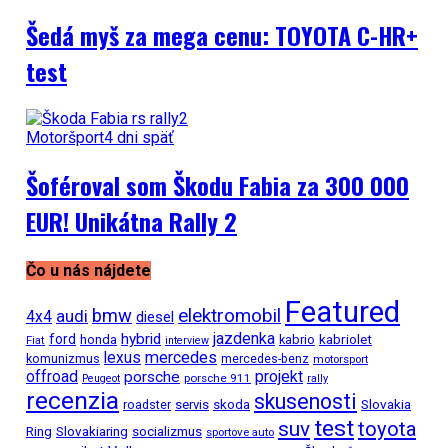
Šedá myš za mega cenu: TOYOTA C-HR+
test
Motoršport
4 dni späť
Šoféroval som Škodu Fabia za 300 000
EUR! Unikátna Rally 2
Čo u nás nájdete
Featured
bmw
elektromobil
audi
4x4
diesel
jazdenka
hybrid
ford
kabriolet
honda
kabrio
Fiat
interview
mercedes
lexus
komunizmus
mercedes-benz
motorsport
projekt
offroad
porsche
porsche 911
Peugeot
rally
recenzia
skusenosti
Slovakia
roadster
servis
skoda
test
suv
toyota
Ring
Slovakiaring
socializmus
sportove auto