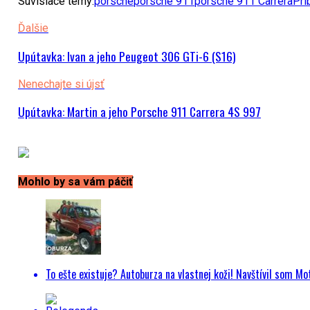
Súvisiace témy:
porsche
porsche 911
porsche 911 Carrera
Prí
Ďalšie
Upútavka: Ivan a jeho Peugeot 306 GTi-6 (S16)
Nenechajte si újsť
Upútavka: Martin a jeho Porsche 911 Carrera 4S 997
Mohlo by sa vám páčiť
To ešte existuje? Autoburza na vlastnej koži! Navštívil som M