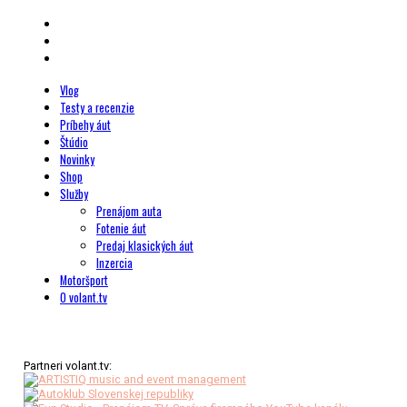
Vlog
Testy a recenzie
Príbehy áut
Štúdio
Novinky
Shop
Služby
Prenájom auta
Fotenie áut
Predaj klasických áut
Inzercia
Motoršport
O volant.tv
Partneri volant.tv: