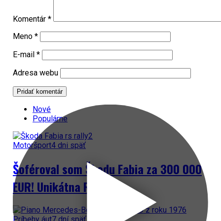
Komentár
*
Meno
*
E-mail
*
Adresa webu
Nové
Populárne
Motoršport
4 dni späť
Šoféroval som Škodu Fabia za 300 000
EUR! Unikátna Rally 2
Príbehy áut
7 dní späť