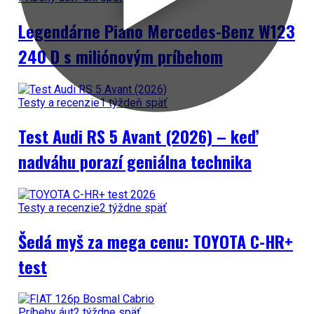
Legendárne Piano Mercedes-Benz W123
240 D s miliónovým príbehom
Testy a recenzie
1 týždeň späť
Test Audi RS 5 Avant (2026) – keď
nadváhu porazí geniálna technika
Testy a recenzie
2 týždne späť
Šedá myš za mega cenu: TOYOTA C-HR+
test
Príbehy áut
2 týždne späť