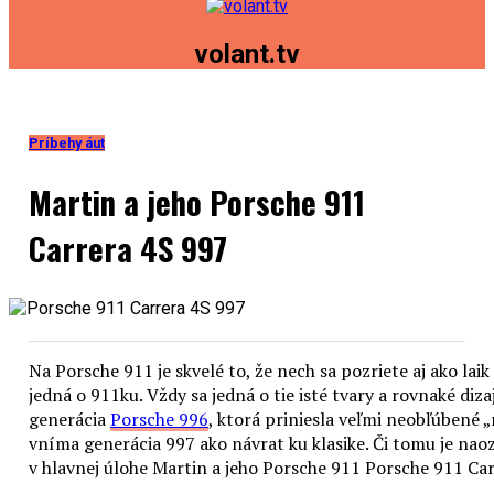
volant.tv
Príbehy áut
Martin a jeho Porsche 911
Carrera 4S 997
Na Porsche 911 je skvelé to, že nech sa pozriete aj ako laik
jedná o 911ku. Vždy sa jedná o tie isté tvary a rovnaké di
generácia
Porsche 996
, ktorá priniesla veľmi neobľúbené 
vníma generácia 997 ako návrat ku klasike. Či tomu je naoza
v hlavnej úlohe Martin a jeho Porsche 911 Porsche 911 Car