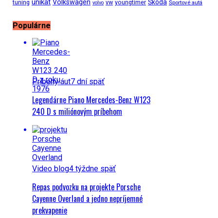
unikat
Volkswagen
Škoda
tuning
vw
youngtimer
Športové autá
volvo
Populárne
Príbehy áut
7 dní späť
Legendárne Piano Mercedes-Benz W123
240 D s miliónovým príbehom
Video blog
4 týždne späť
Repas podvozku na projekte Porsche
Cayenne Overland a jedno nepríjemné
prekvapenie