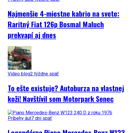
Najmenšie 4-miestne kabrio na svete:
Raritný Fiat 126p Bosmal Maluch
prekvapí aj dnes
Video blog
2 týždne späť
To ešte existuje? Autoburza na vlastnej
koži! Navštívil som Motorpark Senec
Príbehy áut
7 dní späť
Legendárne Piano Mercedes-Benz W123