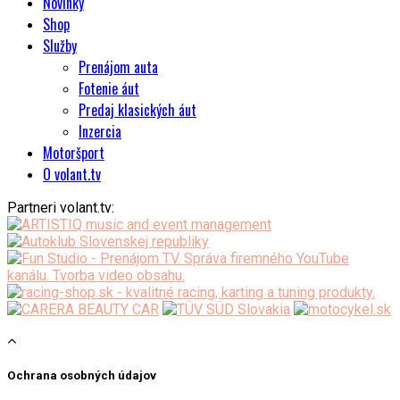
Novinky
Shop
Služby
Prenájom auta
Fotenie áut
Predaj klasických áut
Inzercia
Motoršport
O volant.tv
Partneri volant.tv:
Ochrana osobných údajov