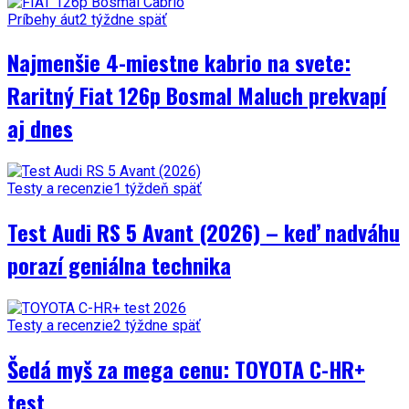
Príbehy áut
2 týždne späť
Najmenšie 4-miestne kabrio na svete:
Raritný Fiat 126p Bosmal Maluch prekvapí
aj dnes
Testy a recenzie
1 týždeň späť
Test Audi RS 5 Avant (2026) – keď nadváhu
porazí geniálna technika
Testy a recenzie
2 týždne späť
Šedá myš za mega cenu: TOYOTA C-HR+
test