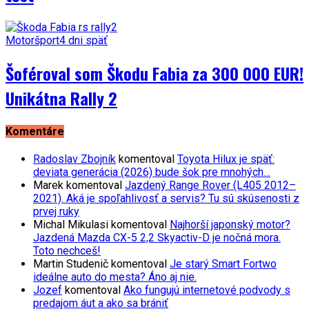
Motoršport
4 dni späť
Šoféroval som Škodu Fabia za 300 000 EUR!
Unikátna Rally 2
Komentáre
Radoslav Zbojník
komentoval
Toyota Hilux je späť:
deviata generácia (2026) bude šok pre mnohých…
Marek
komentoval
Jazdený Range Rover (L405 2012–
2021). Aká je spoľahlivosť a servis? Tu sú skúsenosti z
prvej ruky
Michal Mikulasi
komentoval
Najhorší japonský motor?
Jazdená Mazda CX-5 2,2 Skyactiv-D je nočná mora.
Toto nechceš!
Martin Studenič
komentoval
Je starý Smart Fortwo
ideálne auto do mesta? Áno aj nie.
Jozef
komentoval
Ako fungujú internetové podvody s
predajom áut a ako sa brániť