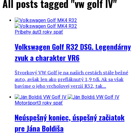
All posts tagged "vw golf IV"
Príbehy áut
3 roky späť
Volkswagen Golf R32 DSG. Legendárny
zvuk a charakter VR6
Štvorkový VW Golf je na našich cestách stále bežné
auto, avšak len ako prefláknutý 1,9 tdi. Ak sa však
bavíme o jeho vrcholovej verzií R32, tak...
Motoršport
3 roky späť
Neúspešný koniec, úspešný začiatok
pre Jána Boldiša