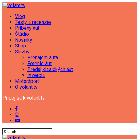
Vlog
Testy a recenzie
Príbehy áut
Štúdio
Novinky
Shop
Služby
Prenájom auta
Fotenie áut
Predaj klasických áut
Inzercia
Motoršport
O volant.tv
Pripoj sa k volant.tv