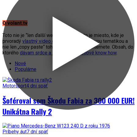
O volant.tv
Toto nie je “len ďalší web o autách”. Toto je miesto, kde je
prvoradý
vlastný video obsah
s automobilovou tematikou a
nie len „copy paste“ toho, čo práve fičí na internete. Obsah, do
ktorého
dávam srdce a svoje automobilové know how
.
Nové
Populárne
Motoršport
4 dni späť
Šoféroval som Škodu Fabia za 300 000 EUR!
Unikátna Rally 2
Príbehy áut
7 dní späť