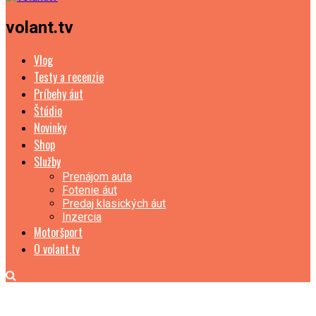
volant.tv
Vlog
Testy a recenzie
Príbehy áut
Štúdio
Novinky
Shop
Služby
Prenájom auta
Fotenie áut
Predaj klasických áut
Inzercia
Motoršport
O volant.tv