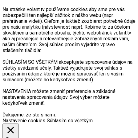
Na stránke volant.tv používame cookies aby sme pre vás
zabezpečili ten najlepší zážitok z nášho webu (napr.
prehrávanie videií). Cieľom je taktiež zozbierať potrebné údaje
pre našu analytiku (návstevnosť napr). Robíme to za účelom
skvalitnenia samotného obsahu, týchto webstránok volant.tv
ako aj presnejšie a relevantnejšie zobrazených reklám vám,
naším čitateľom. Svoj súhlas prosím vyjadrite vpravo
stlačením tlačidla:
SÚHLASÍM SO VŠETKÝM akceptujete spracovanie údajov na
všetky uvádzané účely. Taktiež vyjadrujete svoj súhlas s
používaním údajov, ktoré je možné spracúvať len s vaším
súhlasom (môžete ho kedykoľvek zmeniť).
NASTAVENIA môžete zmeniť preferencie a základné
nastavenia spracovania údajov. Svoj výber môžete
kedykoľvek zmeniť.
Ďakujeme, že ste s nami.
Nastavenie cookies
Súhlasím so všetkým