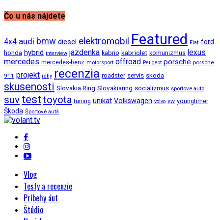
Čo u nás nájdete
Featured
bmw
elektromobil
audi
4x4
diesel
ford
Fiat
jazdenka
hybrid
lexus
kabriolet
honda
kabrio
komunizmus
interview
mercedes
offroad
porsche
mercedes-benz
motorsport
porsche
Peugeot
recenzia
projekt
roadster
servis
skoda
911
rally
skusenosti
Slovakia Ring
Slovakiaring
socializmus
sportove auto
test
suv
toyota
unikat
Volkswagen
tuning
vw
youngtimer
volvo
Škoda
Športové autá
Vlog
Testy a recenzie
Príbehy áut
Štúdio