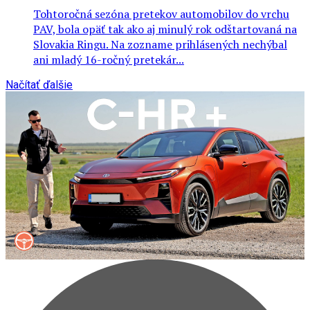
Tohtoročná sezóna pretekov automobilov do vrchu
PAV, bola opäť tak ako aj minulý rok odštartovaná na
Slovakia Ringu. Na zozname prihlásených nechýbal
ani mladý 16-ročný pretekár...
Načítať ďalšie