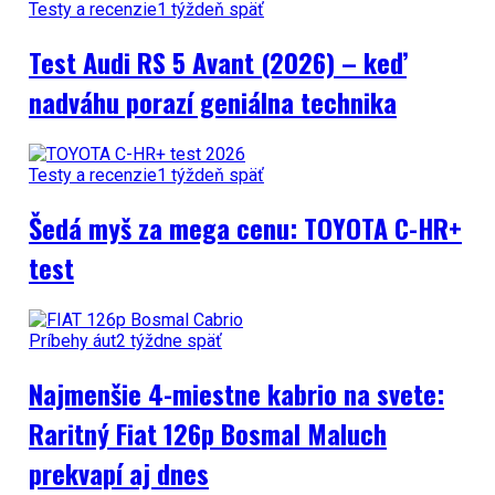
Testy a recenzie
1 týždeň späť
Test Audi RS 5 Avant (2026) – keď
nadváhu porazí geniálna technika
Testy a recenzie
1 týždeň späť
Šedá myš za mega cenu: TOYOTA C-HR+
test
Príbehy áut
2 týždne späť
Najmenšie 4-miestne kabrio na svete:
Raritný Fiat 126p Bosmal Maluch
prekvapí aj dnes