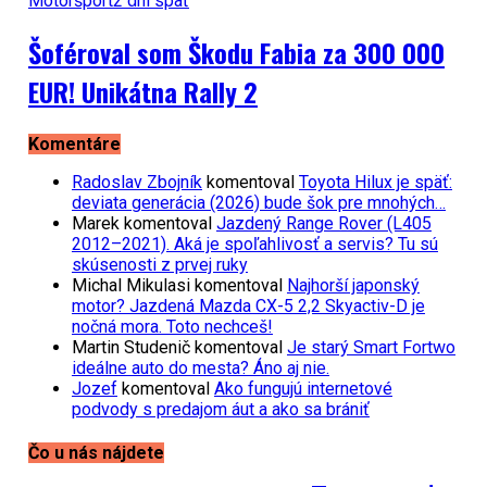
Motoršport
2 dni späť
Šoféroval som Škodu Fabia za 300 000
EUR! Unikátna Rally 2
Komentáre
Radoslav Zbojník
komentoval
Toyota Hilux je späť:
deviata generácia (2026) bude šok pre mnohých…
Marek
komentoval
Jazdený Range Rover (L405
2012–2021). Aká je spoľahlivosť a servis? Tu sú
skúsenosti z prvej ruky
Michal Mikulasi
komentoval
Najhorší japonský
motor? Jazdená Mazda CX-5 2,2 Skyactiv-D je
nočná mora. Toto nechceš!
Martin Studenič
komentoval
Je starý Smart Fortwo
ideálne auto do mesta? Áno aj nie.
Jozef
komentoval
Ako fungujú internetové
podvody s predajom áut a ako sa brániť
Čo u nás nájdete