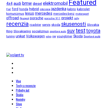
Featured
bmw
elektromobil
audi
4x4
diesel
jazdenka
hybrid
ford
kabriolet
honda
kabrio
Fiat
interview
mercedes
lexus
komunizmus
mercedes-benz
motorsport
projekt
offroad
porsche
porsche 911
Peugeot
rally
recenzia
skusenosti
Slovakia
roadster
servis
skoda
test
suv
toyota
Ring
Slovakiaring
socializmus
sportove auto
unikat
Volkswagen
Škoda
tuning
vw
youngtimer
Športové autá
volvo
Vlog
Testy a recenzie
Príbehy áut
Štúdio
Novinky
Shop