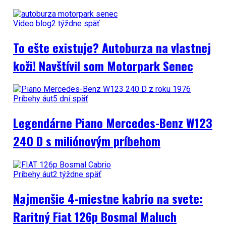
Video blog
2 týždne späť
To ešte existuje? Autoburza na vlastnej
koži! Navštívil som Motorpark Senec
Príbehy áut
5 dní späť
Legendárne Piano Mercedes-Benz W123
240 D s miliónovým príbehom
Príbehy áut
2 týždne späť
Najmenšie 4-miestne kabrio na svete:
Raritný Fiat 126p Bosmal Maluch