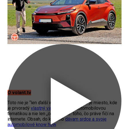
O volant.tv
Toto nie je “len ďalší web o autách”. Toto je miesto, kde
je prvoradý
vlastný video obsah
s automobilovou
tematikou a nie len „copy paste“ toho, čo práve fičí na
internete. Obsah, do ktorého
dávam srdce a svoje
automobilové know how
.