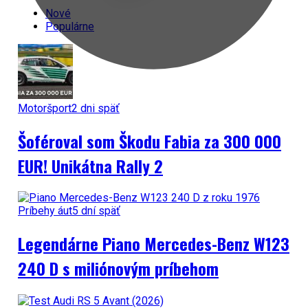
Nové
Populárne
Motoršport
2 dni späť
Šoféroval som Škodu Fabia za 300 000
EUR! Unikátna Rally 2
Príbehy áut
5 dní späť
Legendárne Piano Mercedes-Benz W123
240 D s miliónovým príbehom