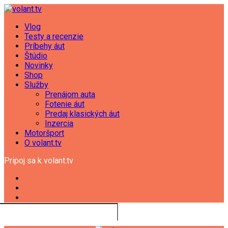
Vlog
Testy a recenzie
Príbehy áut
Štúdio
Novinky
Shop
Služby
Prenájom auta
Fotenie áut
Predaj klasických áut
Inzercia
Motoršport
O volant.tv
Pripoj sa k volant.tv