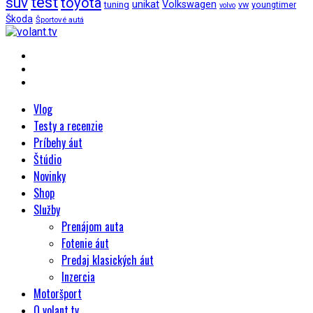
test
suv
toyota
unikat
Volkswagen
tuning
vw
youngtimer
volvo
Škoda
Športové autá
Vlog
Testy a recenzie
Príbehy áut
Štúdio
Novinky
Shop
Služby
Prenájom auta
Fotenie áut
Predaj klasických áut
Inzercia
Motoršport
O volant.tv