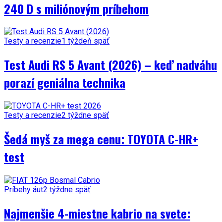
240 D s miliónovým príbehom
Testy a recenzie
1 týždeň späť
Test Audi RS 5 Avant (2026) – keď nadváhu
porazí geniálna technika
Testy a recenzie
2 týždne späť
Šedá myš za mega cenu: TOYOTA C-HR+
test
Príbehy áut
2 týždne späť
Najmenšie 4-miestne kabrio na svete: