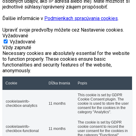
osobných údajov, ako IP adresa alebo iné). Máte možnosť si
jednotlivé súhlasy/oprávnený záujem prispôsobiť.
Ďalšie informácie v
Podmienkach spracúvania cookies
.
Upraviť svoje predvoľby môžete cez Nastavenie cookies.
Vyžadované
Vyžadované
Vždy zapnuté
Necessary cookies are absolutely essential for the website
to function properly. These cookies ensure basic
functionalities and security features of the website,
anonymously.
Cookie
Dĺžka trvania
Popis
This cookie is set by GDPR
Cookie Consent plugin. The
cookielawinfo-
11 months
cookie is used to store the user
checkbox-analytics
consent for the cookies in the
category "Analytics".
The cookie is set by GDPR
cookielawinfo-
cookie consent to record the
11 months
checkbox-functional
user consent for the cookies in
the category "Functional".