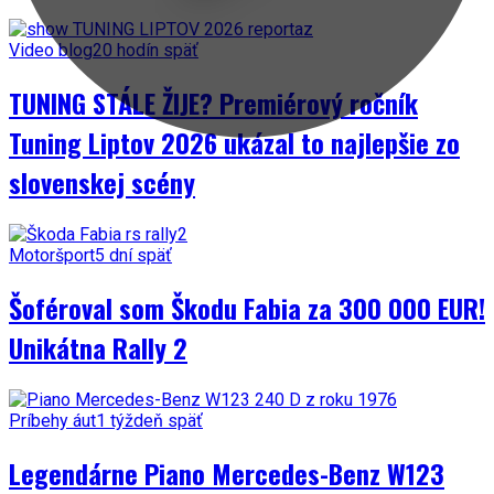
Video blog
20 hodín späť
TUNING STÁLE ŽIJE? Premiérový ročník
Tuning Liptov 2026 ukázal to najlepšie zo
slovenskej scény
Motoršport
5 dní späť
Šoféroval som Škodu Fabia za 300 000 EUR!
Unikátna Rally 2
Príbehy áut
1 týždeň späť
Legendárne Piano Mercedes-Benz W123