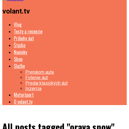
volant.tv
Vlog
Testy a recenzie
Príbehy áut
Štúdio
Novinky
Shop
Služby
Prenájom auta
Fotenie áut
Predaj klasických áut
Inzercia
Motoršport
O volant.tv
All posts tagged "orava snow"