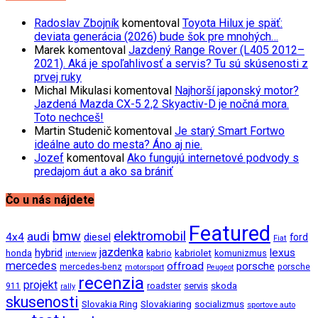
Radoslav Zbojník
komentoval
Toyota Hilux je späť:
deviata generácia (2026) bude šok pre mnohých…
Marek
komentoval
Jazdený Range Rover (L405 2012–
2021). Aká je spoľahlivosť a servis? Tu sú skúsenosti z
prvej ruky
Michal Mikulasi
komentoval
Najhorší japonský motor?
Jazdená Mazda CX-5 2,2 Skyactiv-D je nočná mora.
Toto nechceš!
Martin Studenič
komentoval
Je starý Smart Fortwo
ideálne auto do mesta? Áno aj nie.
Jozef
komentoval
Ako fungujú internetové podvody s
predajom áut a ako sa brániť
Čo u nás nájdete
Featured
bmw
elektromobil
audi
4x4
diesel
ford
Fiat
jazdenka
hybrid
lexus
kabriolet
honda
kabrio
komunizmus
interview
mercedes
offroad
porsche
mercedes-benz
motorsport
porsche
Peugeot
recenzia
projekt
roadster
servis
skoda
911
rally
skusenosti
Slovakia Ring
Slovakiaring
socializmus
sportove auto