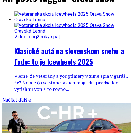
Video blog
2 roky späť
Klasické autá na slovenskom snehu a
ľade: to je Icewheels 2025
Vieme, že veterány a yougtimery v zime spia v garáži,
že? No ale čo sa stane, ak ich majitelia predsa len
vytiahnu von a to rovno...
Načítať ďalšie