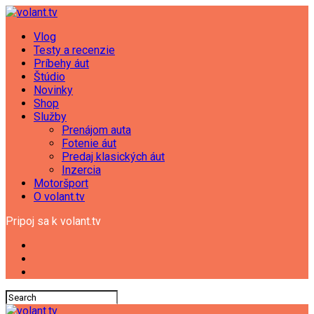
Vlog
Testy a recenzie
Príbehy áut
Štúdio
Novinky
Shop
Služby
Prenájom auta
Fotenie áut
Predaj klasických áut
Inzercia
Motoršport
O volant.tv
Pripoj sa k volant.tv