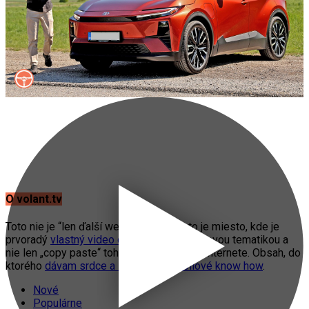
O volant.tv
Toto nie je “len ďalší web o autách”. Toto je miesto, kde je
prvoradý
vlastný video obsah
s automobilovou tematikou a
nie len „copy paste“ toho, čo práve fičí na internete. Obsah, do
ktorého
dávam srdce a svoje automobilové know how
.
Nové
Populárne