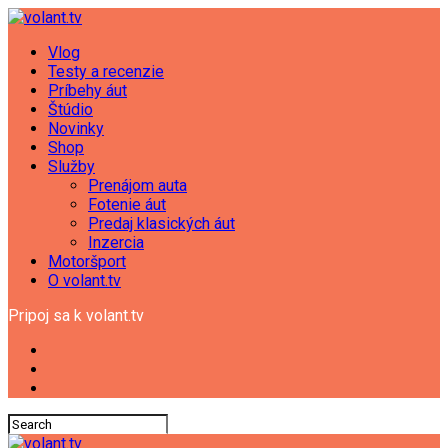
Vlog
Testy a recenzie
Príbehy áut
Štúdio
Novinky
Shop
Služby
Prenájom auta
Fotenie áut
Predaj klasických áut
Inzercia
Motoršport
O volant.tv
Pripoj sa k volant.tv