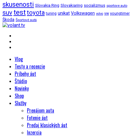
skusenosti
Slovakia Ring
Slovakiaring
socializmus
sportove auto
test
suv
toyota
unikat
Volkswagen
tuning
vw
youngtimer
volvo
Škoda
Športové autá
Vlog
Testy a recenzie
Príbehy áut
Štúdio
Novinky
Shop
Služby
Prenájom auta
Fotenie áut
Predaj klasických áut
Inzercia