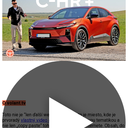
O volant.tv
Toto nie je “len ďalší web o autách”. Toto je miesto, kde je
prvoradý
vlastný video obsah
s automobilovou tematikou a
nie len „copy paste“ toho, čo práve fičí na internete. Obsah, do