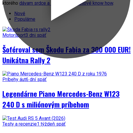
ktorého
dávam srdce a svoje automobilové know how
.
Nové
Populárne
Motoršport
3 dni späť
Šoféroval som Škodu Fabia za 300 000 EUR!
Unikátna Rally 2
Príbehy áut
6 dní späť
Legendárne Piano Mercedes-Benz W123
240 D s miliónovým príbehom
Testy a recenzie
1 týždeň späť