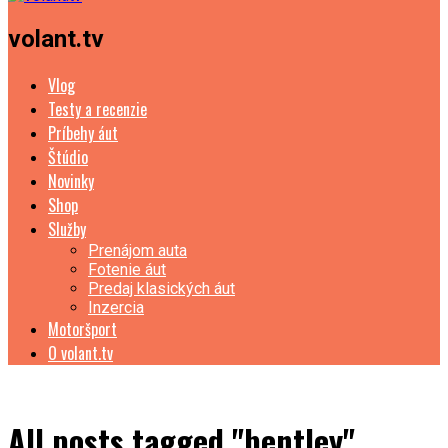
volant.tv
Vlog
Testy a recenzie
Príbehy áut
Štúdio
Novinky
Shop
Služby
Prenájom auta
Fotenie áut
Predaj klasických áut
Inzercia
Motoršport
O volant.tv
All posts tagged "bentley"