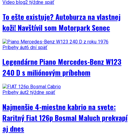
Video blog
2 týždne späť
To ešte existuje? Autoburza na vlastnej
koži! Navštívil som Motorpark Senec
Príbehy áut
6 dní späť
Legendárne Piano Mercedes-Benz W123
240 D s miliónovým príbehom
Príbehy áut
2 týždne späť
Najmenšie 4-miestne kabrio na svete:
Raritný Fiat 126p Bosmal Maluch prekvapí
aj dnes