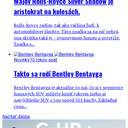
Majov Rolls-Royce Silver Shadow je
aristokrat na kolesách.
Rolls-Royce radím, tak ako väčšina ľudí, k
automobilovej šlachte. Táto značka sa na nič nehrá,
ona skrátka taká je – synonymum luxusu a prestíže.
Značka s...
Novinky
10 rokov späť
Takto sa rodí Bentley Bentayga
Bentley Bentayga je aktuálne to naj, čo si v segmente
luxusných SUV môžete kúpiť (okrem iného aj
najrýchlejšie SUV s top speed 301 km/h). Základná
cena...
Načítať ďalšie