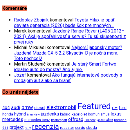
Komentáre
Radoslav Zbojník
komentoval
Toyota Hilux je späť:
deviata generácia (2026) bude šok pre mnohých…
Marek
komentoval
Jazdený Range Rover (L405 2012–
2021). Aká je spoľahlivosť a servis? Tu sú skúsenosti z
prvej ruky
Michal Mikulasi
komentoval
Najhorší japonský motor?
Jazdená Mazda CX-5 2,2 Skyactiv-D je nočná mora.
Toto nechceš!
Martin Studenič
komentoval
Je starý Smart Fortwo
ideálne auto do mesta? Áno aj nie.
Jozef
komentoval
Ako fungujú internetové podvody s
predajom áut a ako sa brániť
Čo u nás nájdete
Featured
bmw
elektromobil
audi
4x4
diesel
ford
Fiat
jazdenka
hybrid
lexus
kabriolet
honda
kabrio
komunizmus
interview
mercedes
offroad
porsche
mercedes-benz
motorsport
porsche
Peugeot
recenzia
projekt
roadster
servis
skoda
911
rally