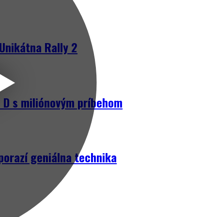
Unikátna Rally 2
D s miliónovým príbehom
porazí geniálna technika