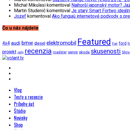
Michal Mikulasi
komentoval
Najhorší japonský motor? Ja
Martin Studenič
komentoval
Je starý Smart Fortwo ideáln
Jozef
komentoval
Ako fungujú internetové podvody s pre
Čo u nás nájdete
Featured
bmw
elektromobil
audi
4x4
diesel
ford
h
Fiat
recenzia
skusenosti
projekt
Slov
roadster
servis
skoda
rally
Vlog
Testy a recenzie
Príbehy áut
Štúdio
Novinky
Shop