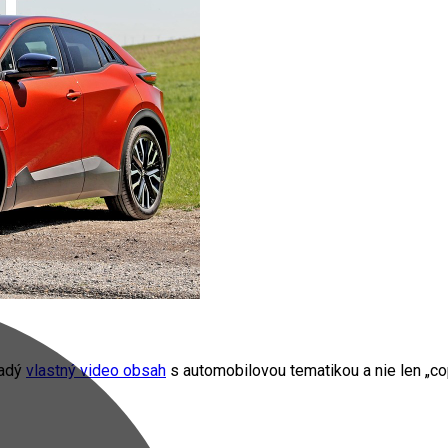
radý
vlastný video obsah
s automobilovou tematikou a nie len „cop