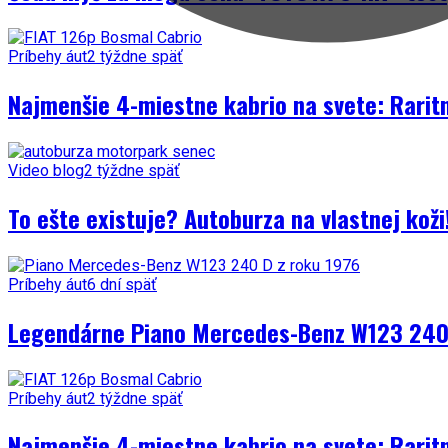
Príbehy áut
2 týždne späť
Najmenšie 4-miestne kabrio na svete: Rarit
Video blog
2 týždne späť
To ešte existuje? Autoburza na vlastnej kož
Príbehy áut
6 dní späť
Legendárne Piano Mercedes-Benz W123 240 
Príbehy áut
2 týždne späť
Najmenšie 4-miestne kabrio na svete: Rarit