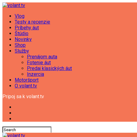
Vlog
Testy a recenzie
Príbehy áut
Štúdio
Novinky
Shop
Služby
Prenájom auta
Fotenie áut
Predaj klasických áut
Inzercia
Motoršport
O volant.tv
Pripoj sa k volant.tv