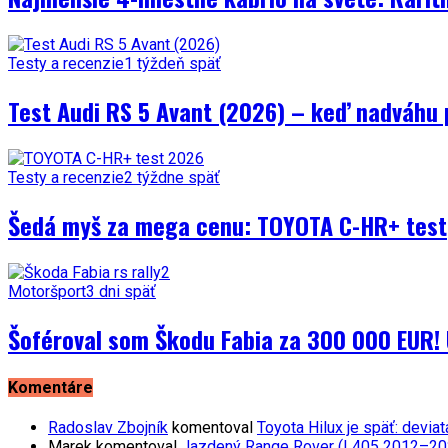
Testy a recenzie
1 týždeň späť
Test Audi RS 5 Avant (2026) – keď nadváhu 
Testy a recenzie
2 týždne späť
Šedá myš za mega cenu: TOYOTA C-HR+ test
Motoršport
3 dni späť
Šoféroval som Škodu Fabia za 300 000 EUR! 
Komentáre
Radoslav Zbojník
komentoval
Toyota Hilux je späť: devi
Marek
komentoval
Jazdený Range Rover (L405 2012–2021)