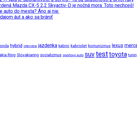
zdená Mazda CX-5 2,2 Skyactiv-D je nočná mora. Toto nechceš!
e auto do mesta? Áno aj nie.
dajom áut a ako sa brániť
jazdenka
merc
hybrid
lexus
kabriolet
onda
kabrio
komunizmus
interview
test
suv
toyota
akia Ring
Slovakiaring
socializmus
tuni
sportove auto