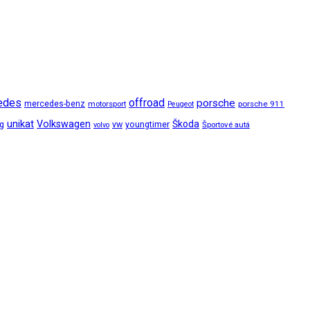
edes
offroad
porsche
mercedes-benz
motorsport
porsche 911
Peugeot
unikat
Volkswagen
Škoda
ng
vw
youngtimer
Športové autá
volvo