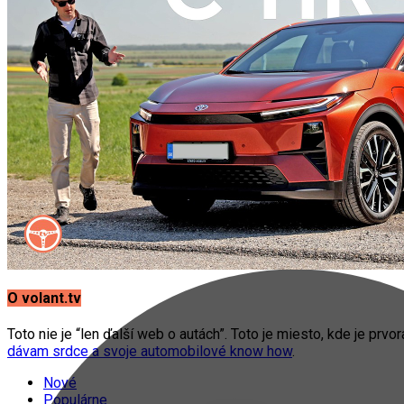
O volant.tv
Toto nie je “len ďalší web o autách”. Toto je miesto, kde je prvo
dávam srdce a svoje automobilové know how
.
Nové
Populárne