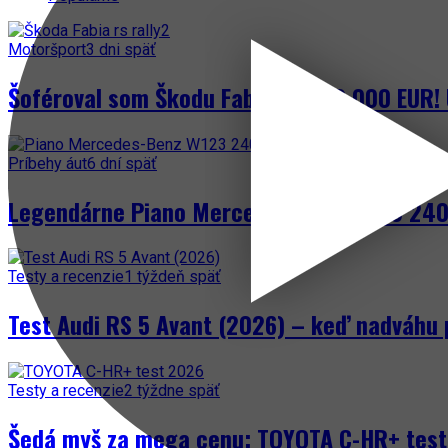
Motoršport
3 dni späť
Šoféroval som Škodu Fabia za 300 000 EUR! 
Príbehy áut
6 dní späť
Legendárne Piano Mercedes-Benz W123 240 
Testy a recenzie
1 týždeň späť
Test Audi RS 5 Avant (2026) – keď nadváhu 
Testy a recenzie
2 týždne späť
Šedá myš za mega cenu: TOYOTA C-HR+ test