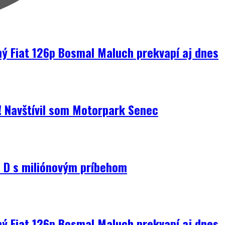
ný Fiat 126p Bosmal Maluch prekvapí aj dnes
i! Navštívil som Motorpark Senec
D s miliónovým príbehom
ný Fiat 126p Bosmal Maluch prekvapí aj dnes