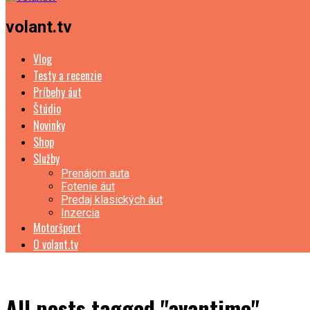
volant.tv
Vlog
Testy a recenzie
Príbehy áut
Štúdio
Novinky
Shop
Služby
Prenájom auta
Fotenie áut
Predaj klasických áut
Inzercia
Motoršport
O volant.tv
All posts tagged "avantime"