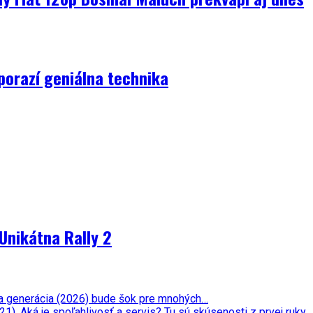
porazí geniálna technika
Unikátna Rally 2
ata generácia (2026) bude šok pre mnohých…
. Aká je spoľahlivosť a servis? Tu sú skúsenosti z prvej ruky