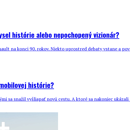
ysel histórie alebo nepochopený vizionár?
nault na konci 90. rokov. Niekto uprostred debaty vstane a p
mobilovej histórie?
i sa snažil vyšliapať novú cestu. A ktoré sa nakoniec ukázali a