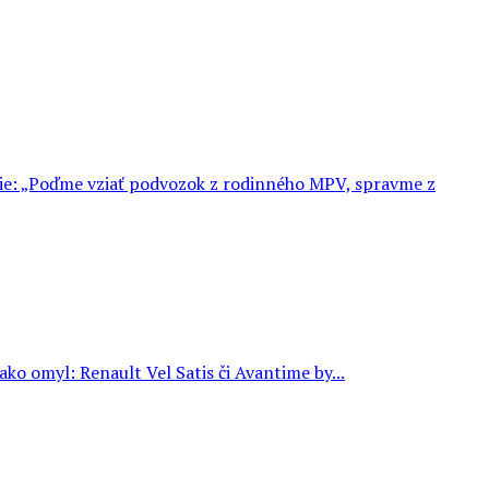
ovie: „Poďme vziať podvozok z rodinného MPV, spravme z
ko omyl: Renault Vel Satis či Avantime by...