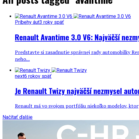
Príbehy áut
3 roky späť
Renault Avantime 3.0 V6: Najväčší nezm
Predstavte si zasadnutie správnej rady automobilky Re
neho...
next
6 rokov späť
Je Renault Twizy najväčší nezmysel auto
Renault má vo svojom portfóliu niekoľko modelov, ktorým
Načítať ďalšie