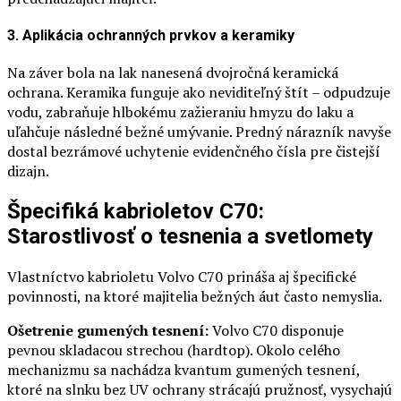
3. Aplikácia ochranných prvkov a keramiky
Na záver bola na lak nanesená dvojročná keramická
ochrana. Keramika funguje ako neviditeľný štít – odpudzuje
vodu, zabraňuje hlbokému zažieraniu hmyzu do laku a
uľahčuje následné bežné umývanie. Predný nárazník navyše
dostal bezrámové uchytenie evidenčného čísla pre čistejší
dizajn.
Špecifiká kabrioletov C70:
Starostlivosť o tesnenia a svetlomety
Vlastníctvo kabrioletu Volvo C70 prináša aj špecifické
povinnosti, na ktoré majitelia bežných áut často nemyslia.
Ošetrenie gumených tesnení:
Volvo C70 disponuje
pevnou skladacou strechou (hardtop). Okolo celého
mechanizmu sa nachádza kvantum gumených tesnení,
ktoré na slnku bez UV ochrany strácajú pružnosť, vysychajú