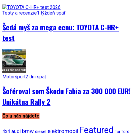
Testy a recenzie
1 týždeň späť
Šedá myš za mega cenu: TOYOTA C-HR+
test
Motoršport
2 dni späť
Šoféroval som Škodu Fabia za 300 000 EUR!
Unikátna Rally 2
Čo u nás nájdete
Featured
bmw
elektromobil
audi
4x4
diesel
ford
Fiat