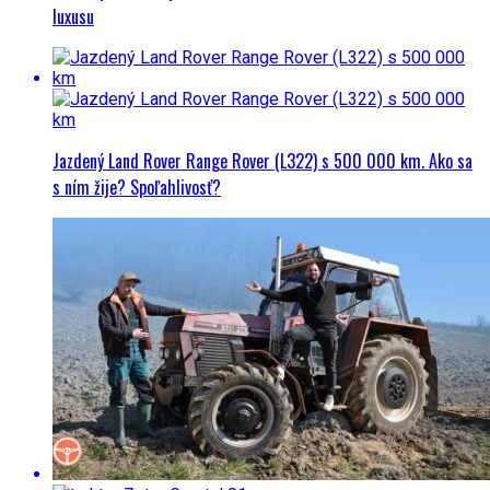
luxusu
Jazdený Land Rover Range Rover (L322) s 500 000 km. Ako sa
s ním žije? Spoľahlivosť?