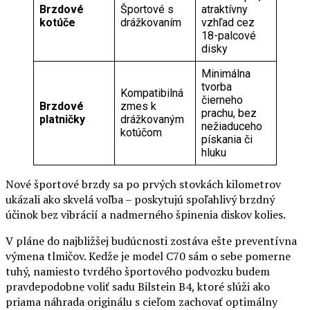
Brzdové
Športové s
atraktívny
kotúče
drážkovaním
vzhľad cez
18-palcové
disky
Minimálna
tvorba
Kompatibilná
čierneho
Brzdové
zmes k
prachu, bez
platničky
drážkovaným
nežiaduceho
kotúčom
pískania či
hluku
Nové športové brzdy sa po prvých stovkách kilometrov
ukázali ako skvelá voľba – poskytujú spoľahlivý brzdný
účinok bez vibrácií a nadmerného špinenia diskov kolies.
V pláne do najbližšej budúcnosti zostáva ešte preventívna
výmena tlmičov. Kedže je model C70 sám o sebe pomerne
tuhý, namiesto tvrdého športového podvozku budem
pravdepodobne voliť sadu Bilstein B4, ktoré slúži ako
priama náhrada originálu s cieľom zachovať optimálny