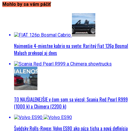
Mohlo by sa vám páčiť
Najmenšie 4-miestne kabrio na svete: Raritný Fiat 126p Bosmal
Maluch prekvapí aj dnes
TO NAJŠIALENEJŠIE v čom som sa viezol: Scania Red Pearl R999
(1000 k) a Chimera (2200 k)
Švédsky Rolls-Royce: Volvo ES90 ako oáza ticha a nová definícia