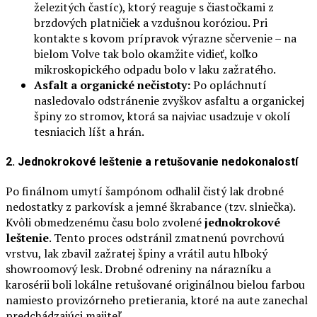
železitých častíc), ktorý reaguje s čiastočkami z
brzdových platničiek a vzdušnou koróziou. Pri
kontakte s kovom prípravok výrazne sčervenie – na
bielom Volve tak bolo okamžite vidieť, koľko
mikroskopického odpadu bolo v laku zažratého.
Asfalt a organické nečistoty:
Po opláchnutí
nasledovalo odstránenie zvyškov asfaltu a organickej
špiny zo stromov, ktorá sa najviac usadzuje v okolí
tesniacich líšt a hrán.
2. Jednokrokové leštenie a retušovanie nedokonalostí
Po finálnom umytí šampónom odhalil čistý lak drobné
nedostatky z parkovísk a jemné škrabance (tzv. slniečka).
Kvôli obmedzenému času bolo zvolené
jednokrokové
leštenie
. Tento proces odstránil zmatnenú povrchovú
vrstvu, lak zbavil zažratej špiny a vrátil autu hlboký
showroomový lesk. Drobné odreniny na nárazníku a
karosérii boli lokálne retušované originálnou bielou farbou
namiesto provizórneho pretierania, ktoré na aute zanechal
predchádzajúci majiteľ.