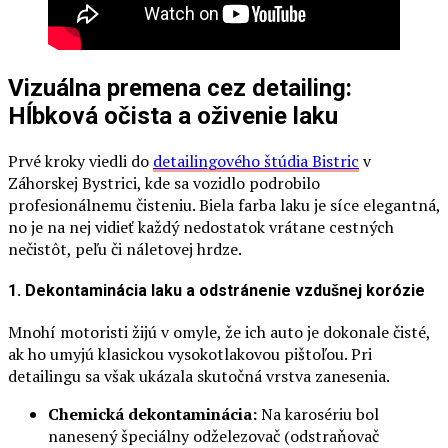
Vizuálna premena cez detailing:
Hĺbková očista a oživenie laku
Prvé kroky viedli do
detailingového štúdia Bistric
v
Záhorskej Bystrici, kde sa vozidlo podrobilo
profesionálnemu čisteniu. Biela farba laku je síce elegantná,
no je na nej vidieť každý nedostatok vrátane cestných
nečistôt, peľu či náletovej hrdze.
1. Dekontaminácia laku a odstránenie vzdušnej korózie
Mnohí motoristi žijú v omyle, že ich auto je dokonale čisté,
ak ho umyjú klasickou vysokotlakovou pištoľou. Pri
detailingu sa však ukázala skutočná vrstva zanesenia.
Chemická dekontaminácia:
Na karosériu bol
nanesený špeciálny odželezovač (odstraňovač