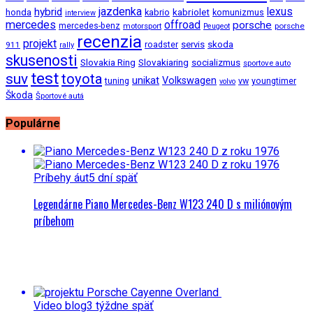
jazdenka
hybrid
lexus
kabriolet
honda
kabrio
komunizmus
interview
mercedes
offroad
porsche
mercedes-benz
motorsport
porsche
Peugeot
recenzia
projekt
roadster
servis
skoda
911
rally
skusenosti
Slovakia Ring
Slovakiaring
socializmus
sportove auto
test
suv
toyota
unikat
Volkswagen
tuning
vw
youngtimer
volvo
Škoda
Športové autá
Populárne
Príbehy áut
5 dní späť
Legendárne Piano Mercedes-Benz W123 240 D s miliónovým
príbehom
Video blog
3 týždne späť