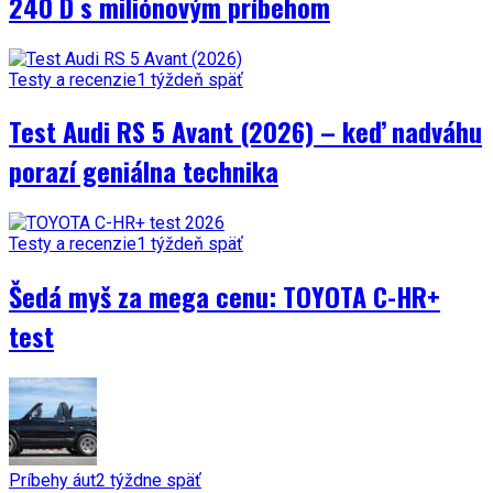
240 D s miliónovým príbehom
Testy a recenzie
1 týždeň späť
Test Audi RS 5 Avant (2026) – keď nadváhu
porazí geniálna technika
Testy a recenzie
1 týždeň späť
Šedá myš za mega cenu: TOYOTA C-HR+
test
Príbehy áut
2 týždne späť