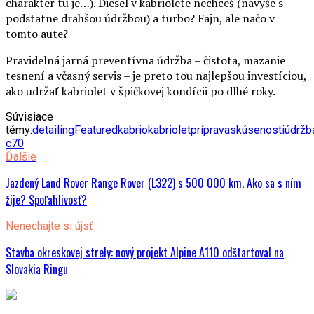
charakter tu je…). Diesel v kabriolete nechceš (navyše s
podstatne drahšou údržbou) a turbo? Fajn, ale načo v
tomto aute?
Pravidelná jarná preventívna údržba – čistota, mazanie
tesnení a včasný servis – je preto tou najlepšou investíciou,
ako udržať kabriolet v špičkovej kondícii po dlhé roky.
Súvisiace
témy:
detailing
Featured
kabrio
kabriolet
príprava
skúsenosti
údržb
c70
Ďalšie
Jazdený Land Rover Range Rover (L322) s 500 000 km. Ako sa s ním
žije? Spoľahlivosť?
Nenechajte si újsť
Stavba okreskovej strely: nový projekt Alpine A110 odštartoval na
Slovakia Ringu