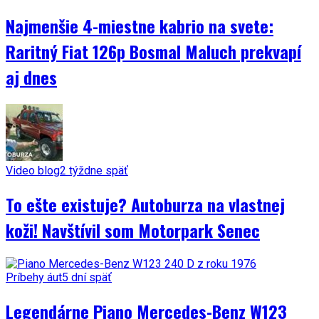
Najmenšie 4-miestne kabrio na svete:
Raritný Fiat 126p Bosmal Maluch prekvapí
aj dnes
Video blog
2 týždne späť
To ešte existuje? Autoburza na vlastnej
koži! Navštívil som Motorpark Senec
Príbehy áut
5 dní späť
Legendárne Piano Mercedes-Benz W123