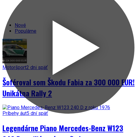
Nové
Populárne
Motoršport
2 dni späť
Šoféroval som Škodu Fabia za 300 000 EUR!
Unikátna Rally 2
Príbehy áut
5 dní späť
Legendárne Piano Mercedes-Benz W123