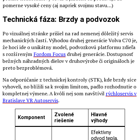
pomerne vysoké ceny (aj napriek svojmu stavu…)
Technická fáza: Brzdy a podvozok
Po vizuálnej stránke prišiel na rad nemenej dôležitý servis
mechanických častí. Výhodou druhej generácie Volva C70 je,
že hoci ide o unikátny model, podvozkovú platformu zdieľa
s rozšíreným
Fordom Focus
druhej generácie. Dostupnosť
bežných náhradných dielov v druhovýrobe či origináloch je
preto bezproblémová.
Na odporúčanie z technickej kontroly (STK), kde brzdy síce
vyhoveli, no blížili sa k svojim limitom, padlo rozhodnutie o
kompletnej výmene. A kvôli nej som navštívil
rýchloservis v
Bratislave VR Autoservis
.
Zvolené
Hlavné
Komponent
riešenie
výhody
Efektívny
odvod tepla,