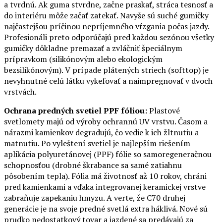
a tvrdnú. Ak guma stvrdne, začne praskať, stráca tesnosť a
do interiéru môže začať zatekať. Navyše sú suché gumičky
najčastejšou príčinou nepríjemného vŕzgania počas jazdy.
Profesionáli preto odporúčajú pred každou sezónou všetky
gumičky dôkladne premazať a zvláčniť špeciálnym
prípravkom (silikónovým alebo ekologickým
bezsilikónovým). V prípade plátených striech (softtop) je
nevyhnutné celú látku vykefovať a naimpregnovať v dvoch
vrstvách.
Ochrana predných svetiel PPF fóliou:
Plastové
svetlomety majú od výroby ochrannú UV vrstvu. Časom a
nárazmi kamienkov degradujú, čo vedie k ich žltnutiu a
matnutiu. Po vyleštení svetiel je najlepším riešením
aplikácia polyuretánovej (PPF) fólie so samoregeneračnou
schopnosťou (drobné škrabance sa samé zatiahnu
pôsobením tepla). Fólia má životnosť až 10 rokov, chráni
pred kamienkami a vďaka integrovanej keramickej vrstve
zabraňuje zapekaniu hmyzu. A verte, že C70 druhej
generácie je na svoje predné svetlá extra háklivá. Nové sú
prudko nedostatkový tovar a jazdené sa predávajú za