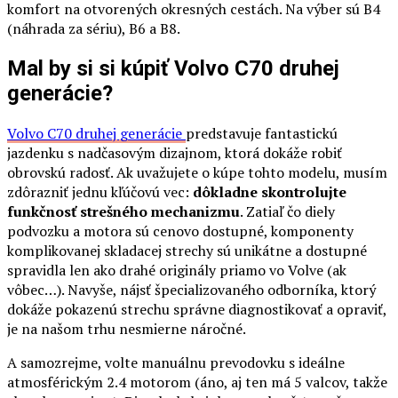
komfort na otvorených okresných cestách. Na výber sú B4
(náhrada za sériu), B6 a B8.
Mal by si si kúpiť Volvo C70 druhej
generácie?
Volvo C70 druhej generácie
predstavuje fantastickú
jazdenku s nadčasovým dizajnom, ktorá dokáže robiť
obrovskú radosť. Ak uvažujete o kúpe tohto modelu, musím
zdôrazniť jednu kľúčovú vec:
dôkladne skontrolujte
funkčnosť strešného mechanizmu
. Zatiaľ čo diely
podvozku a motora sú cenovo dostupné, komponenty
komplikovanej skladacej strechy sú unikátne a dostupné
spravidla len ako drahé originály priamo vo Volve (ak
vôbec…). Navyše, nájsť špecializovaného odborníka, ktorý
dokáže pokazenú strechu správne diagnostikovať a opraviť,
je na našom trhu nesmierne náročné.
A samozrejme, volte manuálnu prevodovku s ideálne
atmosférickým 2.4 motorom (áno, aj ten má 5 valcov, takže