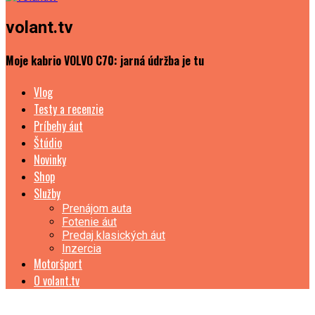
volant.tv
Moje kabrio VOLVO C70: jarná údržba je tu
Vlog
Testy a recenzie
Príbehy áut
Štúdio
Novinky
Shop
Služby
Prenájom auta
Fotenie áut
Predaj klasických áut
Inzercia
Motoršport
O volant.tv