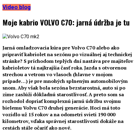
Video blog
Moje kabrio VOLVO C70: jarná údržba je tu
Jarná omladzovacia kúra pre Volvo C70 alebo ako
pripraviť kabriolet na sezónu po vizuálnej aj technickej
stránke? S príchodom teplých dní nastáva pre majiteľov
kabrioletov tá najkrajšia časť roka. Jazda s otvorenou
strechou a vetrom vo vlasoch (hlavne v mojom
prípade…) je pre mnohých splneným automobilovým
snom. Aby však bola sezóna bezstarostná, auto si po
zime zaslúži dôkladnú starostlivosť. A preto som sa
rozhodol dopriať komplexnú jarnú údržbu svojmu
bielemu Volvu C70 druhej generácie. Hoci má toto
vozidlo už 15 rokov a na odometri svieti 190 000
kilometrov, vďaka správnej starostlivosti dokáže na
cestách stále očariť ako nové.