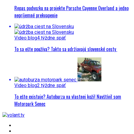
Repas podvozku na projekte Porsche Cayenne Overland a jedno
nepríjemné prekvapenie
Video blog
4 týždne späť
To sa ešte používa? Takto sa udržiavajú slovenské cesty
Video blog
2 týždne späť
To ešte existuje? Autoburza na vlastnej koži! Navštívil som
Motorpark Senec