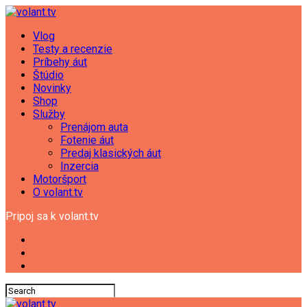
Vlog
Testy a recenzie
Príbehy áut
Štúdio
Novinky
Shop
Služby
Prenájom auta
Fotenie áut
Predaj klasických áut
Inzercia
Motoršport
O volant.tv
Pripoj sa k volant.tv