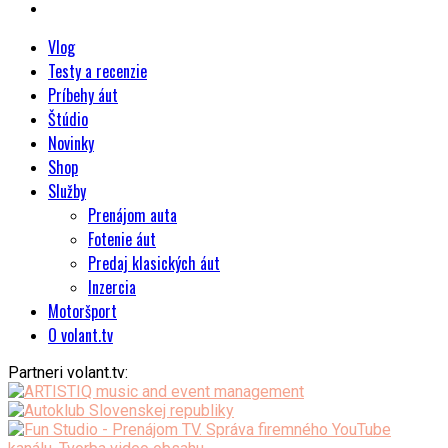
Vlog
Testy a recenzie
Príbehy áut
Štúdio
Novinky
Shop
Služby
Prenájom auta
Fotenie áut
Predaj klasických áut
Inzercia
Motoršport
O volant.tv
Partneri volant.tv: