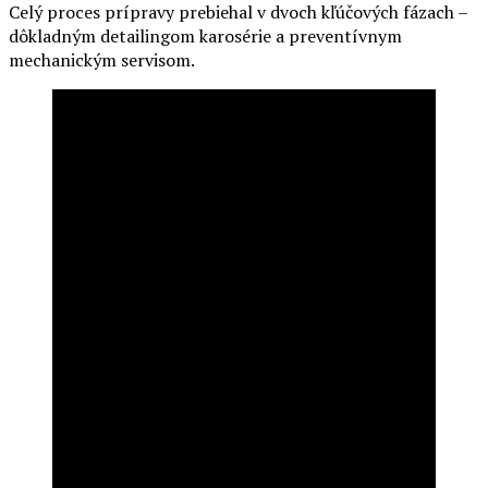
Celý proces prípravy prebiehal v dvoch kľúčových fázach –
dôkladným detailingom karosérie a preventívnym
mechanickým servisom.