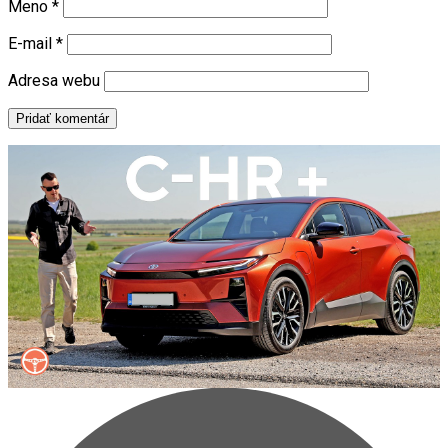
Meno
*
E-mail
*
Adresa webu